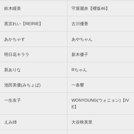
鈴木瞳美
守屋麗奈【櫻坂46】
黒宮れい【REIRIE】
古川優香
あかちゃす
あやちゃん
明日花キララ
新木優子
新ありな
Rちゃん
池田美優(みちょぱ)
一条響
一生友子
WONYOUNG(ウォニョン)【IV
E】
えみ姉
大谷映美里