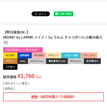
【即日発送OK♪】
MEiME! by LARME メイメ！ by ラルム チャコボール (1箱10枚入
り)
3箱同時購入で1箱分無料！
ネコポス
送料無料
即日発送
UVカット
うるおい成分
ナチュラル
ブラウン
1day
DIA14.5mm
着色直径13.9㎜
BC8.6mm
含水率58%
フチあり
¥
1,760
販売価格
税込
[
160
ポイント進呈 ]
送料込
3箱同時購入で1箱無料♪