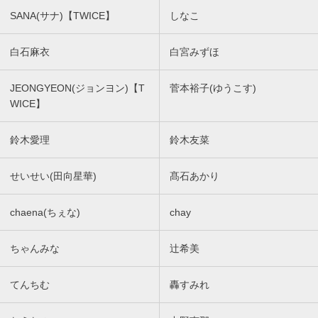
SANA(サナ)【TWICE】
しなこ
白石麻衣
白宮みずほ
JEONGYEON(ジョンヨン)【T
菅本裕子(ゆうこす)
WICE】
鈴木愛理
鈴木友菜
せいせい(田向星華)
髙石あかり
chaena(ちぇな)
chay
ちゃんみな
辻希美
てんちむ
轟すみれ