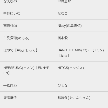
なえなの
中野恵那
中野ゆいな
ななこ
南部桃伽
Nissy(西島隆弘)
生見愛瑠(めるる)
橋本愛
はやて【#らぶしっく】
BANG JEE MIN(バン・ジミン)
【izna】
HEESEUNG(ヒスン)【ENHYP
HITGS(ヒッジス)
EN】
平松想乃
ぴょな
廣瀬麻伊
福原遥(まいんちゃん)