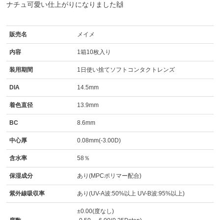
ナチュ可愛い仕上がりになりました🙌
販売名
メイメ
内容
1箱10枚入り
装用期間
1日使い捨てソフトコンタクトレンズ
DIA
14.5mm
着色直径
13.9mm
BC
8.6mm
中心厚
0.08mm(-3.00D)
含水率
58％
保湿成分
あり(MPCポリマー配合)
紫外線吸収率
あり(UV-A波:50%以上 UV-B波:95%以上)
±0.00(度なし)