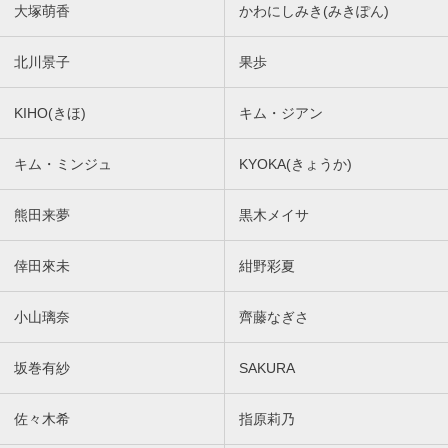
大塚萌香
かわにしみき(みきぽん)
北川景子
果歩
KIHO(きほ)
キム・ジアン
キム・ミンジュ
KYOKA(きょうか)
熊田来夢
黒木メイサ
倖田來未
紺野彩夏
小山璃奈
齊藤なぎさ
坂巻有紗
SAKURA
佐々木希
指原莉乃