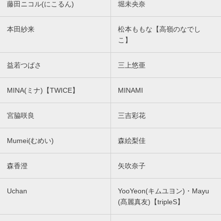
藤田ニコル(にこるん)
堀未央奈
本田紗来
松本ももな【高嶺のなでし
こ】
益若つばさ
三上悠亜
MINA(ミナ)【TWICE】
MINAMI
宮脇咲良
三吉彩花
Mumei(むめい)
森絵梨佳
森香澄
矢吹奈子
Uchan
YooYeon(キムユヨン)・Mayu
(髙麗真友)【tripleS】