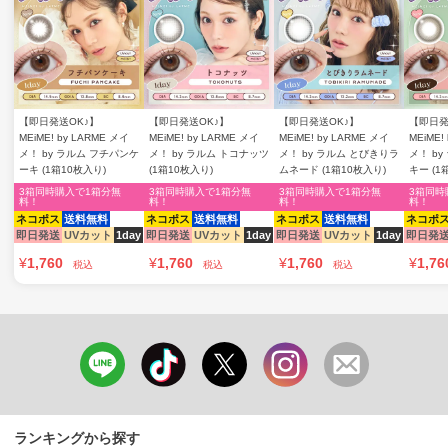
【即日発送OK♪】
【即日発送OK♪】
【即日発送OK♪】
【即日発
MEiME! by LARME メイ
MEiME! by LARME メイ
MEiME! by LARME メイ
MEiME!
メ！ by ラルム フチパンケ
メ！ by ラルム トコナッツ
メ！ by ラルム とびきりラ
メ！ b
ーキ (1箱10枚入り)
(1箱10枚入り)
ムネード (1箱10枚入り)
キー (1
3箱同時購入で1箱分無
3箱同時購入で1箱分無
3箱同時購入で1箱分無
3箱同時
料！
料！
料！
料！
ネコポス
送料無料
ネコポス
送料無料
ネコポス
送料無料
ネコポ
即日発送
UVカット
1day
即日発送
UVカット
1day
即日発送
UVカット
1day
即日発
¥
1,760
¥
1,760
¥
1,760
¥
1,76
税込
税込
税込
ランキングから探す