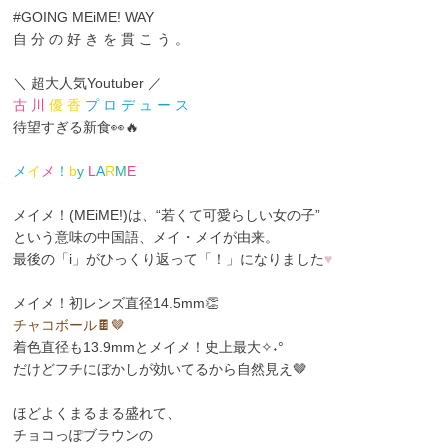
#GOING MEiME! WAY
自 分 の 好 き を 貫 こ う 。
＼ 超大人気Youtuber ／
古 川
優 香
プ ロ デ ュ ー ス
待望すぎる新食👀🔥
メ
イ
メ
！
b
y
L
A
R
M
E
メイメ！(MEiME!)は、“若くて可愛らしい女の子”
という意味の中国語、メイ・メイ
が由来。
最後の「i」がひっくり返って「！」になりました
♥
メイメ！初レンズ直径14.5mm👏
チャコボール🍫🤎
着色直径も13.9mmとメイメ！史上最大✧˖°
だけどフチにぼかしが効いてるから自然見え🤎
ほどよくまるまる盛れて、
チョコっぽブラウンの