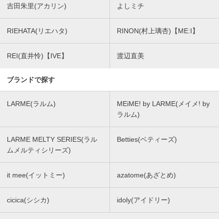
吉田朱里(アカリン)
よしミチ
RIEHATA(リエハタ)
RINON(村上璃杏)【ME:I】
REI(直井怜)【IVE】
渡辺直美
ブランドで探す
LARME(ラルム)
MEiME! by LARME(メイメ! by
ラルム)
LARME MELTY SERIES(ラル
Betties(ベティーズ)
ムメルティシリーズ)
it mee(イットミー)
azatome(あざとめ)
cicica(シシカ)
idoly(アイドリー)