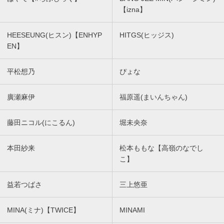
【izna】
HEESEUNG(ヒスン)【ENHYP
HITGS(ヒッジス)
EN】
平松想乃
ぴょな
廣瀬麻伊
福原遥(まいんちゃん)
藤田ニコル(にこるん)
堀未央奈
本田紗来
松本ももな【高嶺のなでし
こ】
益若つばさ
三上悠亜
MINA(ミナ)【TWICE】
MINAMI