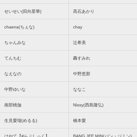
せいせい(田向星華)
髙石あかり
chaena(ちぇな)
chay
ちゃんみな
辻希美
てんちむ
轟すみれ
なえなの
中野恵那
中野ゆいな
ななこ
南部桃伽
Nissy(西島隆弘)
生見愛瑠(めるる)
橋本愛
はやて【#らぶしっく】
BANG JEE MIN(バン・ジミン)