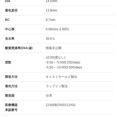
DIA
14.5mm
着色直径
13.8mm
BC
8.7mm
中心厚
0.08mm(-3.00D)
含水率
38.6％
酸素透過率(Dk/L値)
情報非公開
±0.00(度なし)
度数
-0.50～-5.00(0.25Dstep)
-5.50～-10.00(0.50Dstep)
製造方法
キャストモールド製法
着色方法
ラップイン製法
製造国
台湾
医療機器
22300BZX00212A01
承認番号