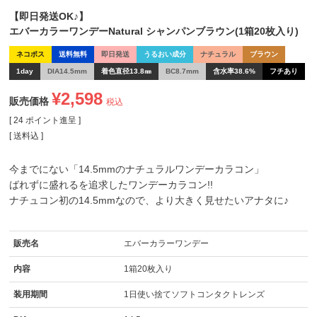
【即日発送OK♪】
エバーカラーワンデーNatural シャンパンブラウン(1箱20枚入り)
ネコポス
送料無料
即日発送
うるおい成分
ナチュラル
ブラウン
1day
DIA14.5mm
着色直径13.8㎜
BC8.7mm
含水率38.6%
フチあり
¥
2,598
販売価格
税込
[
24
ポイント進呈 ]
送料込
今までにない「14.5mmのナチュラルワンデーカラコン」
ばれずに盛れるを追求したワンデーカラコン!!
ナチュコン初の14.5mmなので、より大きく見せたいアナタに♪
販売名
エバーカラーワンデー
内容
1箱20枚入り
装用期間
1日使い捨てソフトコンタクトレンズ