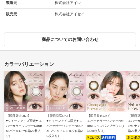
製造元
株式会社アイレ
販売元
株式会社アイセイ
商品についてのお問い合わせ
【即日発送OK♪】
【即日発送OK♪】
【即日発送OK♪】
【即日発
♥クイーンアイズ限定♥ エ
♥クイーンアイズ限定♥ エ
エバーカラーワンデーNat
エバーカ
バーカラーワンデーNatur
バーカラーワンデーNatur
ural シャンパンブラウン(1
ural 
al パールロゼ(1箱20枚入
al マシュマロミルク(1箱2
箱20枚入り)
箱20枚
り)
0枚入り)
ネコポス
送料無料
ネコポ