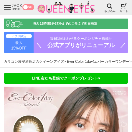
JACK
OFF
ON/OFF
絞り込み
カート
残り
12時間3分36秒
までのご注文で即日発送
アプリ限定
毎日1回まわせるクーポンガチャ搭載✨
最大
＼ 公式アプリがリニューアル ／
15%OFF
カラコン激安通販店のクイーンアイズ
Ever Color 1day(エバーカラーワンデー)
LINE友だち登録でクーポンプレゼント♥