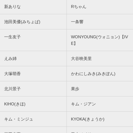
新ありな
Rちゃん
池田美優(みちょぱ)
一条響
一生友子
WONYOUNG(ウォニョン)【IV
E】
えみ姉
大谷映美里
大塚萌香
かわにしみき(みきぽん)
北川景子
果歩
KIHO(きほ)
キム・ジアン
キム・ミンジュ
KYOKA(きょうか)