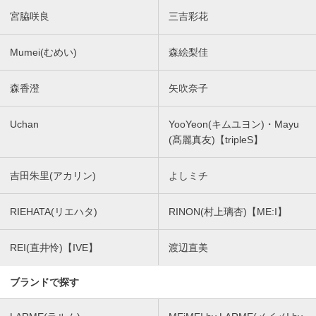
宮脇咲良
三吉彩花
Mumei(むめい)
森絵梨佳
森香澄
矢吹奈子
Uchan
YooYeon(キムユヨン)・Mayu
(髙麗真友)【tripleS】
吉田朱里(アカリン)
よしミチ
RIEHATA(リエハタ)
RINON(村上璃杏)【ME:I】
REI(直井怜)【IVE】
渡辺直美
ブランドで探す