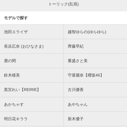
トーリック(乱視)
モデルで探す
池田エライザ
越智ゆらの(ゆらゆら)
長浜広奈 (おひなさま)
齊藤早紀
鹿の間
重盛さと美
鈴木瞳美
守屋麗奈【櫻坂46】
黒宮れい【REIRIE】
古川優香
あかちゃす
あやちゃん
明日花キララ
新木優子