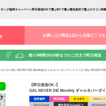
ンキング
超得キャンペーン
即日発送
DIAで選ぶ
BCで選ぶ
着色直径で選ぶ
カラコン特
お買い上げ商品1点から全国どこでも
)
残り
5時間39分8秒
までのご注文で即日発送
ーダイ)
GAL NEVER DIE Monthly(ギャルネバーダイマンスリー)
GAL NEVER 
【即日発送OK♪】
GAL NEVER DIE Monthly ギャルネバ
送料無料
即日発送
ネコポス
UVカット
DIA14.5mm
着色直径14.0㎜以上
BC8.6mm