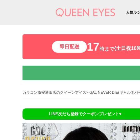
人気ラ
17
即日配送
(土日祝16時
時まで
カラコン激安通販店のクイーンアイズ
GAL NEVER DIE(ギャルネバ
LINE友だち登録でクーポンプレゼント♥