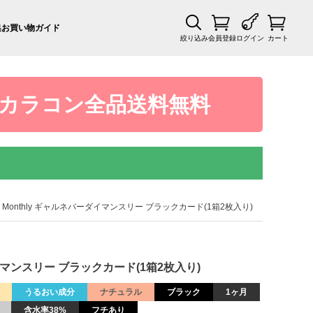
集
お買い物ガイド
絞り込み
会員登録
ログイン
カート
カラコン全品送料無料
DIE Monthly ギャルネバーダイマンスリー ブラックカード(1箱2枚入り)
ーダイマンスリー ブラックカード(1箱2枚入り)
うるおい成分
ナチュラル
ブラック
1ヶ月
含水率38%
フチあり