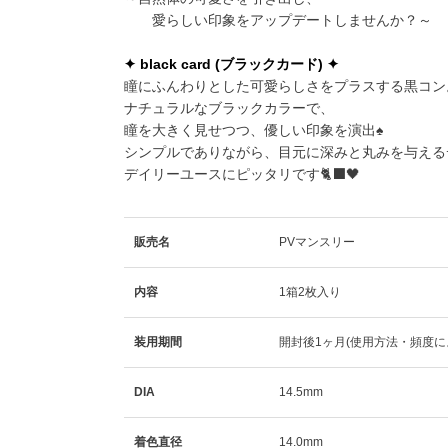
愛らしい印象をアップデートしませんか？～
✦ black card (ブラックカード) ✦
瞳にふんわりとした可愛らしさをプラスする黒コン
ナチュラルなブラックカラーで、
瞳を大きく見せつつ、優しい印象を演出♠️
シンプルでありながら、目元に深みと丸みを与える
デイリーユースにピッタリです🐈‍⬛🖤
販売名
PVマンスリー
内容
1箱2枚入り
装用期間
開封後1ヶ月(使用方法・頻度に
DIA
14.5mm
着色直径
14.0mm