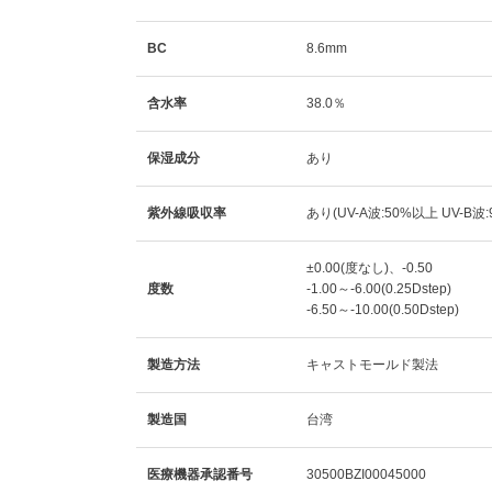
BC
8.6mm
含水率
38.0％
保湿成分
あり
紫外線吸収率
あり(UV-A波:50%以上 UV-B波
±0.00(度なし)、-0.50
度数
-1.00～-6.00(0.25Dstep)
-6.50～-10.00(0.50Dstep)
製造方法
キャストモールド製法
製造国
台湾
医療機器承認番号
30500BZI00045000