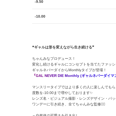
-9.50
-10.00
❝ギャルは形を変えながら生き続ける❞
ちゃんみなプロデュース！
変化し続けるギャルにコンセプトを当てたファッシ
ギャルネバーダイからMonthlyタイプが登場！
『
G
A
L
N
E
V
E
R
D
I
E
M
o
n
t
h
l
y
(
ギ
ャ
ル
ネ
バ
ー
ダ
イ
マ
マンスリータイプではより多くの人に楽しんでもら
度数を-10.00まで増やしております✨
レンズ名・ビジュアル撮影・レンズデザイン・パッ
ワンデーに引き続き、全てちゃんみな監修❤️‍🔥
～自然体の可愛さを引き出し、