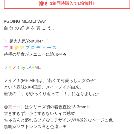
3箱同時購入で1箱無料♪
#GOING MEiME! WAY
自 分 の 好 き を 貫 こ う 。
＼ 超大人気Youtuber ／
古 川
優 香
プ ロ デ ュ ー ス
待望の新食がメニューに追加👀🔥
メ
イ
メ
！
b
y
L
A
R
M
E
メイメ！(MEiME!)は、“若くて可愛らしい女の子”
という意味の中国語、メイ・メイ
が由来。
最後の「i」がひっくり返って「！」になりました
♥
🍥
茶ーハン
はシリーズ初の着色直径13.3mm✨
大きすぎず、小さすぎないサイズ感💯
ちゅるんと盛れるフチなしデザインが特徴的なベージュ色。
黒胡麻ソフトレンズ🍦と色違い💗