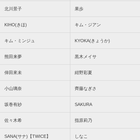
北川景子
果歩
KIHO(きほ)
キム・ジアン
キム・ミンジュ
KYOKA(きょうか)
熊田来夢
黒木メイサ
倖田來未
紺野彩夏
小山璃奈
齊藤なぎさ
坂巻有紗
SAKURA
佐々木希
指原莉乃
SANA(サナ)【TWICE】
しなこ