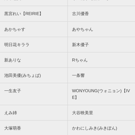
黒宮れい【REIRIE】
古川優香
あかちゃす
あやちゃん
明日花キララ
新木優子
新ありな
Rちゃん
池田美優(みちょぱ)
一条響
一生友子
WONYOUNG(ウォニョン)【IV
E】
えみ姉
大谷映美里
大塚萌香
かわにしみき(みきぽん)