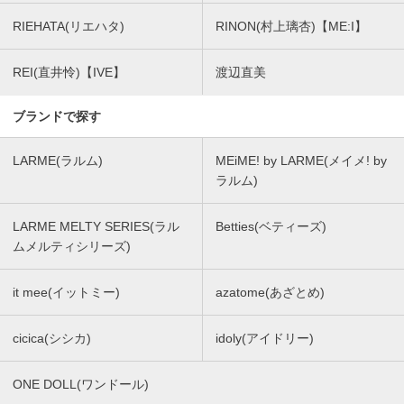
RIEHATA(リエハタ)
RINON(村上璃杏)【ME:I】
REI(直井怜)【IVE】
渡辺直美
ブランドで探す
LARME(ラルム)
MEiME! by LARME(メイメ! by
ラルム)
LARME MELTY SERIES(ラル
Betties(ベティーズ)
ムメルティシリーズ)
it mee(イットミー)
azatome(あざとめ)
cicica(シシカ)
idoly(アイドリー)
ONE DOLL(ワンドール)