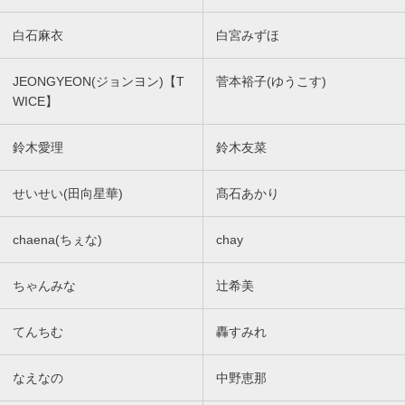
白石麻衣
白宮みずほ
JEONGYEON(ジョンヨン)【T
菅本裕子(ゆうこす)
WICE】
鈴木愛理
鈴木友菜
せいせい(田向星華)
髙石あかり
chaena(ちぇな)
chay
ちゃんみな
辻希美
てんちむ
轟すみれ
なえなの
中野恵那