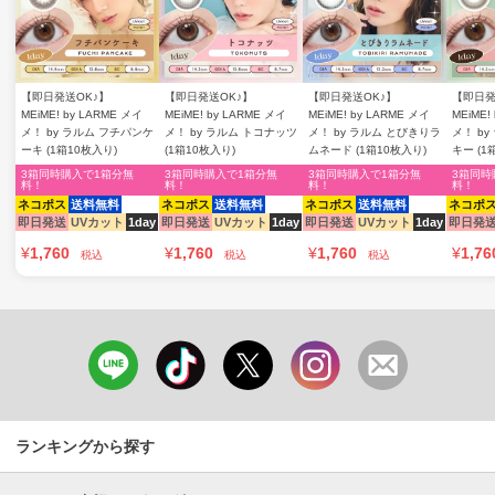
【即日発送OK♪】
【即日発送OK♪】
【即日発送OK♪】
【即日発
MEiME! by LARME メイ
MEiME! by LARME メイ
MEiME! by LARME メイ
MEiME!
メ！ by ラルム フチパンケ
メ！ by ラルム トコナッツ
メ！ by ラルム とびきりラ
メ！ b
ーキ (1箱10枚入り)
(1箱10枚入り)
ムネード (1箱10枚入り)
キー (1
3箱同時購入で1箱分無
3箱同時購入で1箱分無
3箱同時購入で1箱分無
3箱同時
料！
料！
料！
料！
ネコポス
送料無料
ネコポス
送料無料
ネコポス
送料無料
ネコポ
即日発送
UVカット
1day
即日発送
UVカット
1day
即日発送
UVカット
1day
即日発
¥
1,760
¥
1,760
¥
1,760
¥
1,76
税込
税込
税込
ランキングから探す