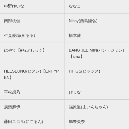
中野ゆいな
ななこ
南部桃伽
Nissy(西島隆弘)
生見愛瑠(めるる)
橋本愛
はやて【#らぶしっく】
BANG JEE MIN(バン・ジミン)
【izna】
HEESEUNG(ヒスン)【ENHYP
HITGS(ヒッジス)
EN】
平松想乃
ぴょな
廣瀬麻伊
福原遥(まいんちゃん)
藤田ニコル(にこるん)
堀未央奈