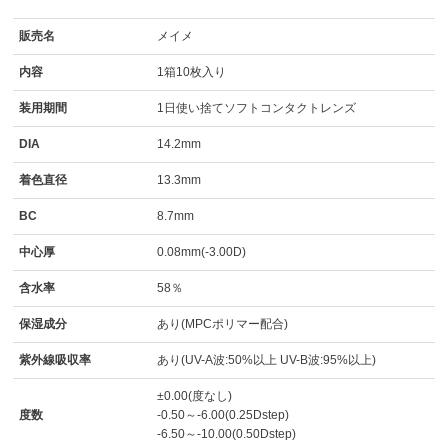
販売名
メイメ
内容
1箱10枚入り
装用期間
1日使い捨てソフトコンタクトレンズ
DIA
14.2mm
着色直径
13.3mm
BC
8.7mm
中心厚
0.08mm(-3.00D)
含水率
58％
保湿成分
あり(MPCポリマー配合)
紫外線吸収率
あり(UV-A波:50%以上 UV-B波:95%以上)
±0.00(度なし)
度数
-0.50～-6.00(0.25Dstep)
-6.50～-10.00(0.50Dstep)