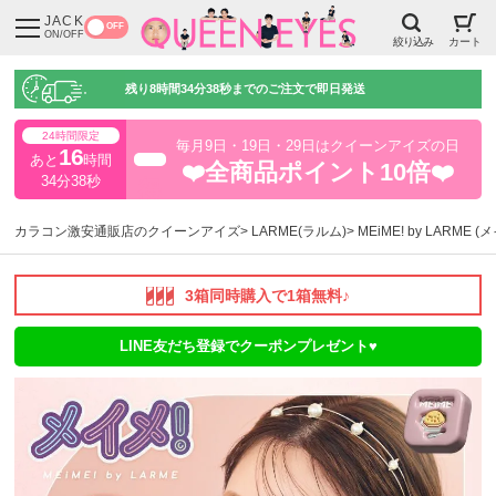
JACK
OFF
ON/OFF
絞り込み
カート
残り
8時間34分37秒
までのご注文で即日発送
24時間限定
毎月9日・19日・29日はクイーンアイズの日
16
あと
時間
超得
❤️全商品ポイント10倍❤️
34分37秒
カラコン激安通販店のクイーンアイズ
LARME(ラルム)
MEiME! by LARME 
3箱同時購入で1箱無料♪
LINE友だち登録でクーポンプレゼント♥