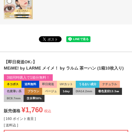
【即日発送OK♪】
MEiME! by LARME メイメ！ by ラルム 茶ーハン (1箱10枚入り)
3箱同時購入で1箱分無料！
ネコポス
送料無料
即日発送
UVカット
うるおい成分
ナチュラル
色素薄い系
ブラウン
ベージュ
1day
DIA14.2mm
着色直径13.3㎜
BC8.7mm
含水率58%
¥
1,760
販売価格
税込
[
160
ポイント進呈 ]
送料込