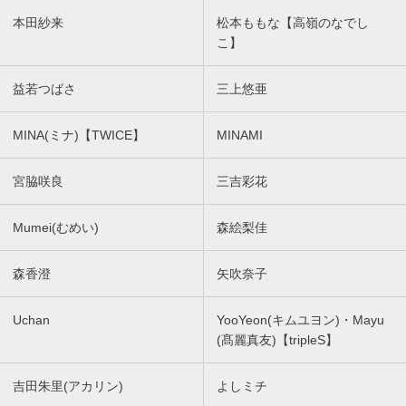
本田紗来
松本ももな【高嶺のなでし
こ】
益若つばさ
三上悠亜
MINA(ミナ)【TWICE】
MINAMI
宮脇咲良
三吉彩花
Mumei(むめい)
森絵梨佳
森香澄
矢吹奈子
Uchan
YooYeon(キムユヨン)・Mayu
(髙麗真友)【tripleS】
吉田朱里(アカリン)
よしミチ