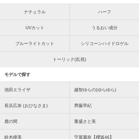
ナチュラル
ハーフ
UVカット
うるおい成分
ブルーライトカット
シリコーンハイドロゲル
トーリック(乱視)
モデルで探す
池田エライザ
越智ゆらの(ゆらゆら)
長浜広奈 (おひなさま)
齊藤早紀
鹿の間
重盛さと美
鈴木瞳美
守屋麗奈【櫻坂46】