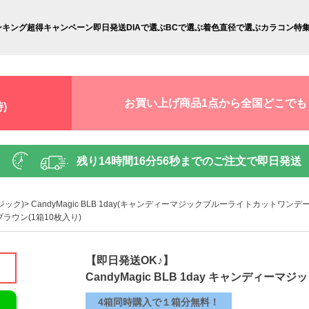
ンキング
超得キャンペーン
即日発送
DIAで選ぶ
BCで選ぶ
着色直径で選ぶ
カラコン特
お買い上げ商品1点から全国どこでも
)
残り
14時間16分55秒
までのご注文で即日発送
ジック)
CandyMagic BLB 1day(キャンディーマジックブルーライトカットワンデー
ブラウン(1箱10枚入り)
【即日発送OK♪】
CandyMagic BLB 1day キャンディー
4箱同時購入で１箱分無料！