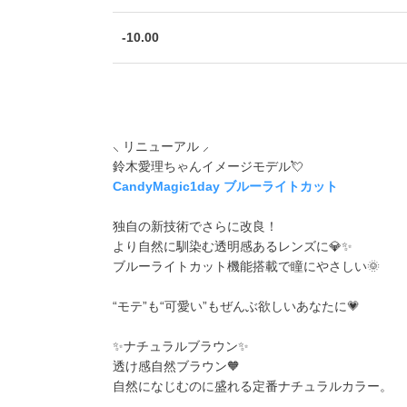
-10.00
⸜ リニューアル ⸝
鈴木愛理ちゃんイメージモデル💘
CandyMagic1day ブルーライトカット
独自の新技術でさらに改良！
より自然に馴染む透明感あるレンズに💎✨
ブルーライトカット機能搭載で瞳にやさしい🌞
“モテ”も“可愛い”もぜんぶ欲しいあなたに💗
✨ナチュラルブラウン✨
透け感自然ブラウン🧡
自然になじむのに盛れる定番ナチュラルカラー。