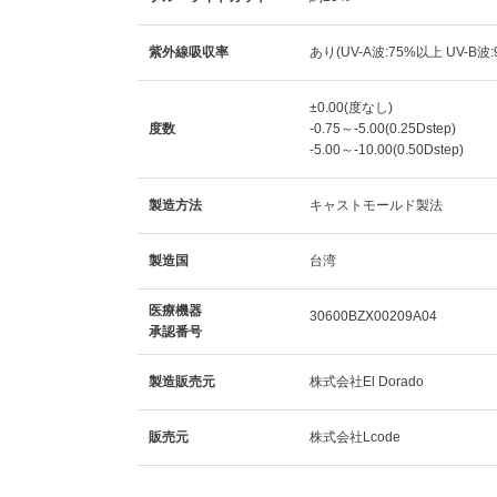
紫外線吸収率
あり(UV-A波:75%以上 UV-B波
±0.00(度なし)
度数
-0.75～-5.00(0.25Dstep)
-5.00～-10.00(0.50Dstep)
製造方法
キャストモールド製法
製造国
台湾
医療機器
30600BZX00209A04
承認番号
製造販売元
株式会社El Dorado
販売元
株式会社Lcode