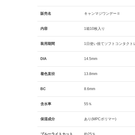
販売名
キャンマジワンデーⅡ
内容
1箱10枚入り
装用期間
1日使い捨てソフトコンタクト
DIA
14.5mm
着色直径
13.8mm
BC
8.6mm
含水率
55％
保湿成分
あり(MPCポリマー)
ブルーライトカット
約25％