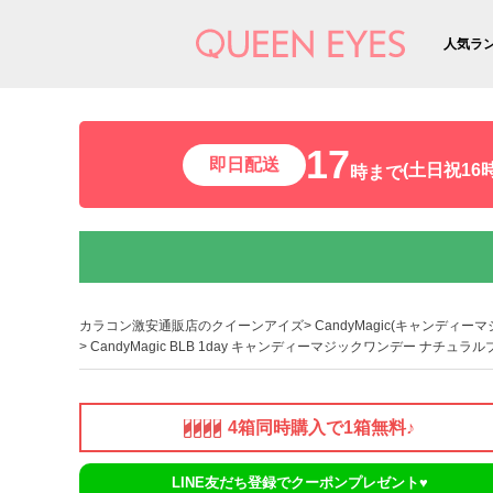
人気ラ
17
即日配送
(土日祝16時
時まで
カラコン激安通販店のクイーンアイズ
CandyMagic(キャンディーマ
CandyMagic BLB 1day キャンディーマジックワンデー ナチュラル
4箱同時購入で1箱無料♪
LINE友だち登録でクーポンプレゼント♥