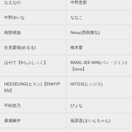
なえなの
中野恵那
中野ゆいな
ななこ
南部桃伽
Nissy(西島隆弘)
生見愛瑠(めるる)
橋本愛
はやて【#らぶしっく】
BANG JEE MIN(バン・ジミン)
【izna】
HEESEUNG(ヒスン)【ENHYP
HITGS(ヒッジス)
EN】
平松想乃
ぴょな
廣瀬麻伊
福原遥(まいんちゃん)