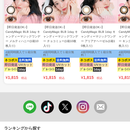
【即日発送OK♪】
【即日発送OK♪】
【即日発送OK♪】
【即日発
CandyMagic BLB 1day キ
CandyMagic BLB 1day キ
CandyMagic BLB 1day キ
CandyM
ャンディーマジックワンデ
ャンディーマジックワンデ
ャンディーマジックワンデ
ャンデ
ー メルティハニー(1箱10
ー チョコミュー(1箱10枚
ー アリアナヘーゼル(1箱1
ー キン
枚入り)
入り)
0枚入り)
枚入り)
4箱同時購入で１箱分無
4箱同時購入で１箱分無
4箱同時購入で１箱分無
4箱同時
料！
料！
料！
料！
ネコポス
送料無料
ネコポス
送料無料
ネコポス
送料無料
ネコポ
即日発送
UVカット
即日発送
UVカット
即日発送
UVカット
即日発
ﾌﾞﾙｰﾗｲﾄ
1day
ﾌﾞﾙｰﾗｲﾄ
1day
ﾌﾞﾙｰﾗｲﾄ
1day
ﾌﾞﾙｰﾗｲﾄ
¥
1,815
¥
1,815
¥
1,815
¥
1,81
税込
税込
税込
ランキングから探す