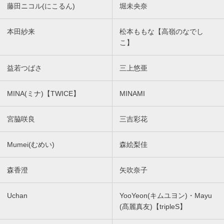
藤田ニコル(にこるん)
堀未央奈
本田紗来
松本ももな【高嶺のなでし
こ】
益若つばさ
三上悠亜
MINA(ミナ)【TWICE】
MINAMI
宮脇咲良
三吉彩花
Mumei(むめい)
森絵梨佳
森香澄
矢吹奈子
Uchan
YooYeon(キムユヨン)・Mayu
(髙麗真友)【tripleS】