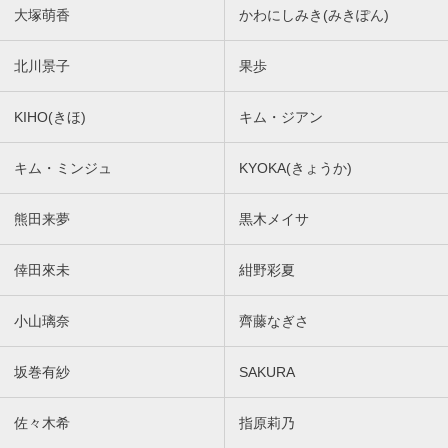
大塚萌香
かわにしみき(みきぽん)
北川景子
果歩
KIHO(きほ)
キム・ジアン
キム・ミンジュ
KYOKA(きょうか)
熊田来夢
黒木メイサ
倖田來未
紺野彩夏
小山璃奈
齊藤なぎさ
坂巻有紗
SAKURA
佐々木希
指原莉乃