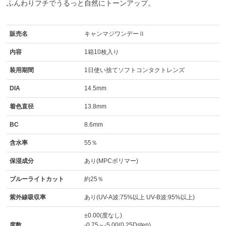
ふんわりフチでうるっと自然にトーンアップ。
販売名
キャンマジワンデーⅡ
内容
1箱10枚入り
装用期間
1日使い捨てソフトコンタクトレンズ
DIA
14.5mm
着色直径
13.8mm
BC
8.6mm
含水率
55％
保湿成分
あり(MPCポリマー)
ブルーライトカット
約25％
紫外線吸収率
あり(UV-A波:75%以上 UV-B波:95%以上)
±0.00(度なし)
度数
-0.75～-5.00(0.25Dstep)