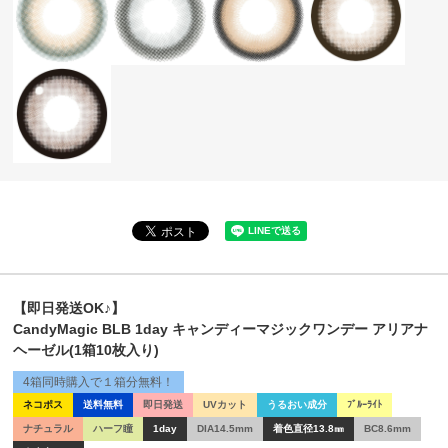
【即日発送OK♪】
CandyMagic BLB 1day キャンディーマジックワンデー アリアナ
ヘーゼル(1箱10枚入り)
4箱同時購入で１箱分無料！
ネコポス
送料無料
即日発送
UVカット
うるおい成分
ﾌﾞﾙｰﾗｲﾄ
ナチュラル
ハーフ瞳
1day
DIA14.5mm
着色直径13.8㎜
BC8.6mm