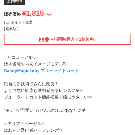
含水率55%
¥
1,815
販売価格
税込
[
17
ポイント進呈 ]
送料込
4箱同時購入で1箱無料♪
⸜ リニューアル ⸝
鈴木愛理ちゃんイメージモデル💘
CandyMagic1day ブルーライトカット
独自の新技術でさらに改良！
より自然に馴染む透明感あるレンズに💎✨
ブルーライトカット機能搭載で瞳にやさしい🌞
“モテ”も“可愛い”もぜんぶ欲しいあなたに💗
✨アリアナヘーゼル✨
ぽわんと透け感ハーフレンズ🫧