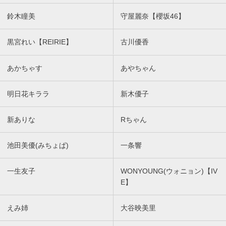
鈴木瞳美
守屋麗奈【櫻坂46】
黒宮れい【REIRIE】
古川優香
あかちゃす
あやちゃん
明日花キララ
新木優子
新ありな
Rちゃん
池田美優(みちょぱ)
一条響
一生友子
WONYOUNG(ウォニョン)【IV
E】
えみ姉
大谷映美里