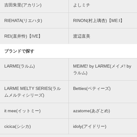
吉田朱里(アカリン)
よしミチ
RIEHATA(リエハタ)
RINON(村上璃杏)【ME:I】
REI(直井怜)【IVE】
渡辺直美
ブランドで探す
LARME(ラルム)
MEiME! by LARME(メイメ! by
ラルム)
LARME MELTY SERIES(ラル
Betties(ベティーズ)
ムメルティシリーズ)
it mee(イットミー)
azatome(あざとめ)
cicica(シシカ)
idoly(アイドリー)