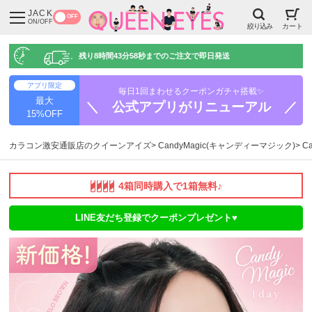
JACK
OFF
ON/OFF
絞り込み
カート
残り
8時間43分57秒
までのご注文で即日発送
アプリ限定
毎日1回まわせるクーポンガチャ搭載✨
最大
＼ 公式アプリがリニューアル ／
15%OFF
カラコン激安通販店のクイーンアイズ
CandyMagic(キャンディーマジック)
C
4箱同時購入で1箱無料♪
LINE友だち登録でクーポンプレゼント♥