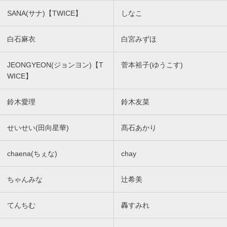
SANA(サナ)【TWICE】
しなこ
白石麻衣
白宮みずほ
JEONGYEON(ジョンヨン)【T
菅本裕子(ゆうこす)
WICE】
鈴木愛理
鈴木友菜
せいせい(田向星華)
髙石あかり
chaena(ちぇな)
chay
ちゃんみな
辻希美
てんちむ
轟すみれ