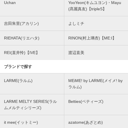
Uchan
YooYeon(キムユヨン)・Mayu
(髙麗真友)【tripleS】
吉田朱里(アカリン)
よしミチ
RIEHATA(リエハタ)
RINON(村上璃杏)【ME:I】
REI(直井怜)【IVE】
渡辺直美
ブランドで探す
LARME(ラルム)
MEiME! by LARME(メイメ! by
ラルム)
LARME MELTY SERIES(ラル
Betties(ベティーズ)
ムメルティシリーズ)
it mee(イットミー)
azatome(あざとめ)