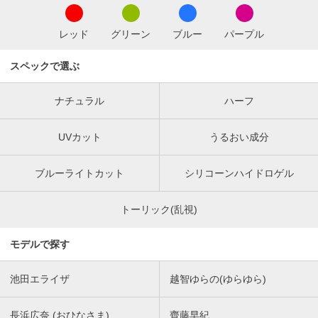
レッド
グリーン
ブルー
パープル
スペックで選ぶ
ナチュラル
ハーフ
UVカット
うるおい成分
ブルーライトカット
シリコーンハイドロゲル
トーリック(乱視)
モデルで探す
池田エライザ
越智ゆらの(ゆらゆら)
長浜広奈 (おひなさま)
齊藤早紀