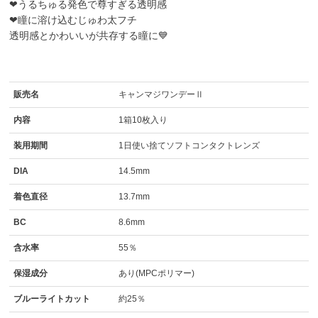
❤うるちゅる発色で尊すぎる透明感
❤瞳に溶け込むじゅわ太フチ
透明感とかわいいが共存する瞳に💙
販売名
キャンマジワンデーⅡ
内容
1箱10枚入り
装用期間
1日使い捨てソフトコンタクトレンズ
DIA
14.5mm
着色直径
13.7mm
BC
8.6mm
含水率
55％
保湿成分
あり(MPCポリマー)
ブルーライトカット
約25％