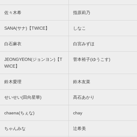
佐々木希
指原莉乃
SANA(サナ)【TWICE】
しなこ
白石麻衣
白宮みずほ
JEONGYEON(ジョンヨン)【T
菅本裕子(ゆうこす)
WICE】
鈴木愛理
鈴木友菜
せいせい(田向星華)
髙石あかり
chaena(ちぇな)
chay
ちゃんみな
辻希美