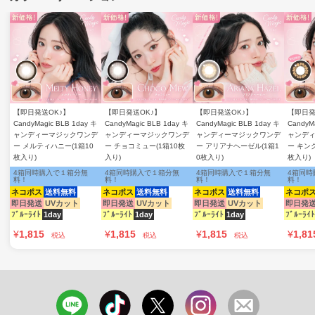
【即日発送OK♪】
【即日発送OK♪】
【即日発送OK♪】
【即日発
CandyMagic BLB 1day キ
CandyMagic BLB 1day キ
CandyMagic BLB 1day キ
CandyM
ャンディーマジックワンデ
ャンディーマジックワンデ
ャンディーマジックワンデ
ャンデ
ー メルティハニー(1箱10
ー チョコミュー(1箱10枚
ー アリアナヘーゼル(1箱1
ー キン
枚入り)
入り)
0枚入り)
枚入り)
4箱同時購入で１箱分無
4箱同時購入で１箱分無
4箱同時購入で１箱分無
4箱同時
料！
料！
料！
料！
ネコポス
送料無料
ネコポス
送料無料
ネコポス
送料無料
ネコポ
即日発送
UVカット
即日発送
UVカット
即日発送
UVカット
即日発
ﾌﾞﾙｰﾗｲﾄ
1day
ﾌﾞﾙｰﾗｲﾄ
1day
ﾌﾞﾙｰﾗｲﾄ
1day
ﾌﾞﾙｰﾗｲﾄ
¥
1,815
¥
1,815
¥
1,815
¥
1,81
税込
税込
税込