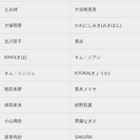
えみ姉
大谷映美里
大塚萌香
かわにしみき(みきぽん)
北川景子
果歩
KIHO(きほ)
キム・ジアン
キム・ミンジュ
KYOKA(きょうか)
熊田来夢
黒木メイサ
倖田來未
紺野彩夏
小山璃奈
齊藤なぎさ
坂巻有紗
SAKURA