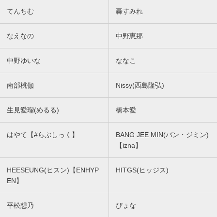
てんちむ
轟すみれ
なえなの
中野恵那
中野ゆいな
ななこ
南部桃伽
Nissy(西島隆弘)
生見愛瑠(めるる)
橋本愛
はやて【#らぶしっく】
BANG JEE MIN(バン・ジミン)
【izna】
HEESEUNG(ヒスン)【ENHYP
HITGS(ヒッジス)
EN】
平松想乃
ぴょな