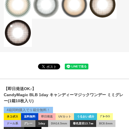
【即日発送OK♪】
CandyMagic BLB 1day キャンディーマジックワンデー ミミグレ
ー(1箱10枚入り)
4箱同時購入で１箱分無料！
ネコポス
送料無料
即日発送
UVカット
うるおい成分
ﾌﾞﾙｰﾗｲﾄ
ドール系
グレー
1day
DIA14.5mm
着色直径13.7㎜
BC8.6mm