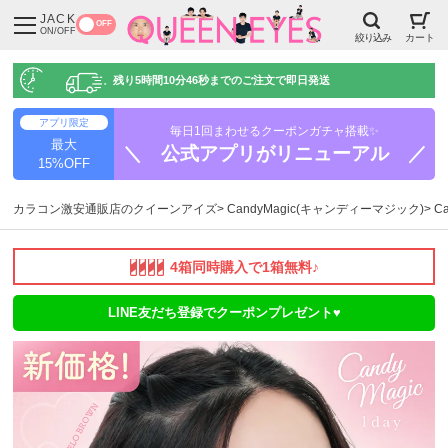
JACK
OFF
ON/OFF
絞り込み
カート
残り
5時間10分45秒
までのご注文で即日発送
アプリ限定
毎日1回まわせるクーポンガチャ搭載✨
最大
＼ 公式アプリがリニューアル ／
15%OFF
カラコン激安通販店のクイーンアイズ
CandyMagic(キャンディーマジック)
C
4箱同時購入で1箱無料♪
LINE友だち登録でクーポンプレゼント♥