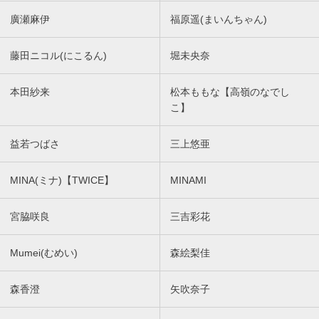
廣瀬麻伊
福原遥(まいんちゃん)
藤田ニコル(にこるん)
堀未央奈
本田紗来
松本ももな【高嶺のなでし
こ】
益若つばさ
三上悠亜
MINA(ミナ)【TWICE】
MINAMI
宮脇咲良
三吉彩花
Mumei(むめい)
森絵梨佳
森香澄
矢吹奈子