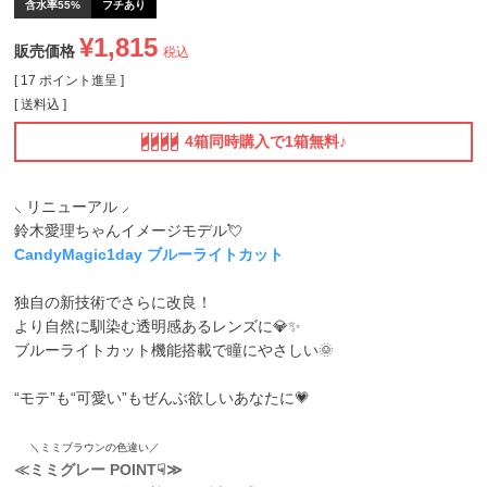
含水率55%
フチあり
¥
1,815
販売価格
税込
[
17
ポイント進呈 ]
送料込
4箱同時購入で1箱無料♪
⸜ リニューアル ⸝
鈴木愛理ちゃんイメージモデル💘
CandyMagic1day ブルーライトカット
独自の新技術でさらに改良！
より自然に馴染む透明感あるレンズに💎✨
ブルーライトカット機能搭載で瞳にやさしい🌞
“モテ”も“可愛い”もぜんぶ欲しいあなたに💗
＼ミミブラウンの色違い／
≪ミミグレー POINT☟≫