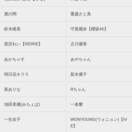
鹿の間
重盛さと美
鈴木瞳美
守屋麗奈【櫻坂46】
黒宮れい【REIRIE】
古川優香
あかちゃす
あやちゃん
明日花キララ
新木優子
新ありな
Rちゃん
池田美優(みちょぱ)
一条響
一生友子
WONYOUNG(ウォニョン)【IV
E】