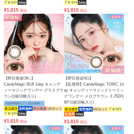
ﾌﾞﾙｰﾗｲﾄ
1day
ﾌﾞﾙｰﾗｲﾄ
1day
¥
1,815
¥
1,815
税込
税込
【即日発送OK♪】
【即日発送NG】
CandyMagic BLB 1day キャンデ
【乱視用】CandyMagic TORIC 1d
ィーマジックワンデー グラスブラ
ay キャンディーマジックトーリッ
ウン(1箱10枚入り)
クワンデー メロブラウン -1.25D/1
80°(1箱10枚入り)
4箱同時購入で１箱分無料！
ネコポス
送料無料
即日発送
UVカット
ネコポス
送料無料
UVカット
ﾌﾞﾙｰﾗｲﾄ
ﾌﾞﾙｰﾗｲﾄ
1day
乱視用
1day
¥
1,815
¥
1,815
税込
税込