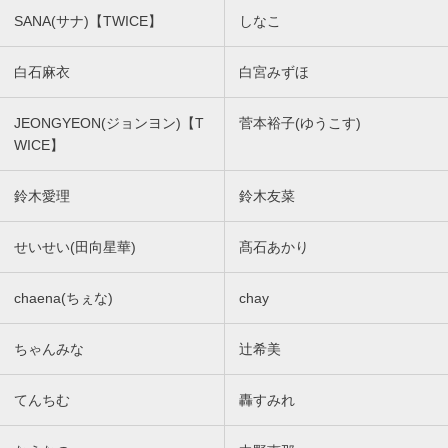
SANA(サナ)【TWICE】
しなこ
白石麻衣
白宮みずほ
JEONGYEON(ジョンヨン)【T
菅本裕子(ゆうこす)
WICE】
鈴木愛理
鈴木友菜
せいせい(田向星華)
髙石あかり
chaena(ちぇな)
chay
ちゃんみな
辻希美
てんちむ
轟すみれ