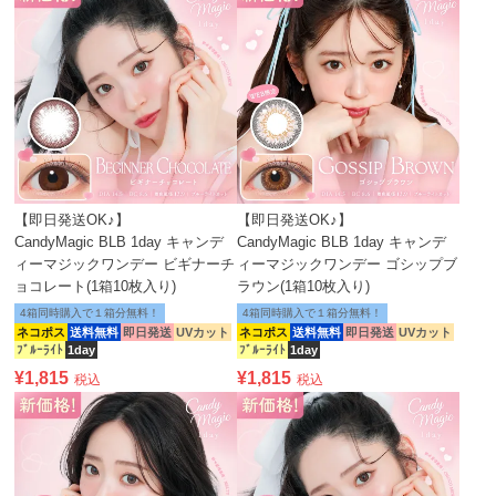
【即日発送OK♪】
【即日発送OK♪】
CandyMagic BLB 1day キャンデ
CandyMagic BLB 1day キャンデ
ィーマジックワンデー ビギナーチ
ィーマジックワンデー ゴシップブ
ョコレート(1箱10枚入り)
ラウン(1箱10枚入り)
4箱同時購入で１箱分無料！
4箱同時購入で１箱分無料！
ネコポス
送料無料
即日発送
UVカット
ネコポス
送料無料
即日発送
UVカット
ﾌﾞﾙｰﾗｲﾄ
1day
ﾌﾞﾙｰﾗｲﾄ
1day
¥
1,815
¥
1,815
税込
税込