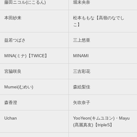
藤田ニコル(にこるん)
堀未央奈
本田紗来
松本ももな【高嶺のなでし
こ】
益若つばさ
三上悠亜
MINA(ミナ)【TWICE】
MINAMI
宮脇咲良
三吉彩花
Mumei(むめい)
森絵梨佳
森香澄
矢吹奈子
Uchan
YooYeon(キムユヨン)・Mayu
(髙麗真友)【tripleS】