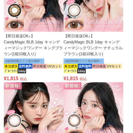
【即日発送OK♪】
【即日発送OK♪】
CandyMagic BLB 1day キャンデ
CandyMagic BLB 1day キャンデ
ィーマジックワンデー キングブラ
ィーマジックワンデー ナチュラル
ウン(1箱10枚入り)
ブラウン(1箱10枚入り)
4箱同時購入で１箱分無料！
4箱同時購入で１箱分無料！
ネコポス
送料無料
即日発送
UVカット
ネコポス
送料無料
即日発送
UVカット
ﾌﾞﾙｰﾗｲﾄ
1day
ﾌﾞﾙｰﾗｲﾄ
1day
¥
1,815
¥
1,815
税込
税込