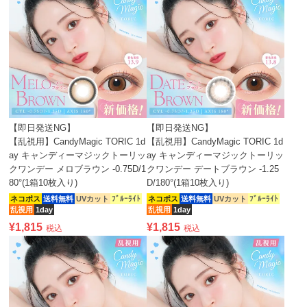
【即日発送NG】
【即日発送NG】
【乱視用】CandyMagic TORIC 1d
【乱視用】CandyMagic TORIC 1d
ay キャンディーマジックトーリッ
ay キャンディーマジックトーリッ
クワンデー メロブラウン -0.75D/1
クワンデー デートブラウン -1.25
80°(1箱10枚入り)
D/180°(1箱10枚入り)
ネコポス
送料無料
UVカット
ﾌﾞﾙｰﾗｲﾄ
ネコポス
送料無料
UVカット
ﾌﾞﾙｰﾗｲﾄ
乱視用
1day
乱視用
1day
¥
1,815
¥
1,815
税込
税込