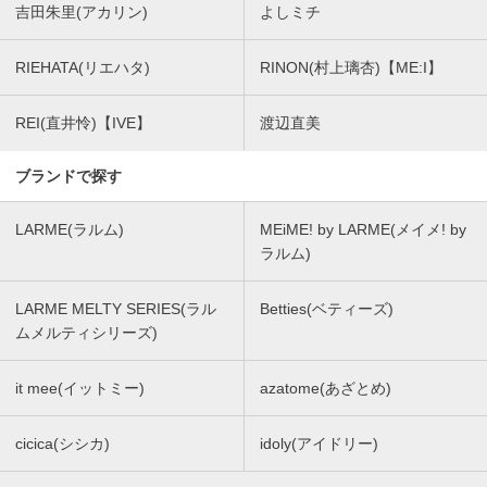
吉田朱里(アカリン)
よしミチ
RIEHATA(リエハタ)
RINON(村上璃杏)【ME:I】
REI(直井怜)【IVE】
渡辺直美
ブランドで探す
LARME(ラルム)
MEiME! by LARME(メイメ! by
ラルム)
LARME MELTY SERIES(ラル
Betties(ベティーズ)
ムメルティシリーズ)
it mee(イットミー)
azatome(あざとめ)
cicica(シシカ)
idoly(アイドリー)