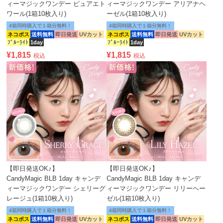
ィーマジックワンデー ピュアエト
ィーマジックワンデー アリアナヘ
ワール(1箱10枚入り)
ーゼル(1箱10枚入り)
4箱同時購入で１箱分無料！
4箱同時購入で１箱分無料！
ネコポス
送料無料
即日発送
UVカット
ネコポス
送料無料
即日発送
UVカット
ﾌﾞﾙｰﾗｲﾄ
1day
ﾌﾞﾙｰﾗｲﾄ
1day
¥
1,815
¥
1,815
税込
税込
【即日発送OK♪】
【即日発送OK♪】
CandyMagic BLB 1day キャンデ
CandyMagic BLB 1day キャンデ
ィーマジックワンデー シェリーグ
ィーマジックワンデー リリーヘー
レージュ(1箱10枚入り)
ゼル(1箱10枚入り)
4箱同時購入で１箱分無料！
4箱同時購入で１箱分無料！
ネコポス
送料無料
即日発送
UVカット
ネコポス
送料無料
即日発送
UVカット