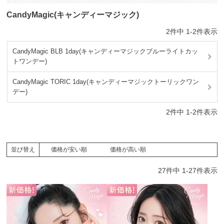
CandyMagic(キャンディーマジック)
2
件中
1
-
2
件表示
CandyMagic BLB 1day(キャンディーマジックブルーライトカッ
トワンデー)
CandyMagic TORIC 1day(キャンディーマジックトーリックワン
デー)
2
件中
1
-
2
件表示
価格が安い順
価格が高い順
並び替え
27
件中
1
-
27
件表示