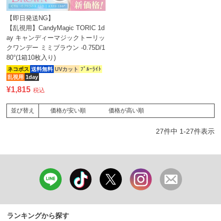
【即日発送NG】
【乱視用】CandyMagic TORIC 1d
ay キャンディーマジックトーリッ
クワンデー ミミブラウン -0.75D/1
80°(1箱10枚入り)
ネコポス
送料無料
UVカット
ﾌﾞﾙｰﾗｲﾄ
乱視用
1day
¥
1,815
税込
価格が安い順
価格が高い順
並び替え
27
件中
1
-
27
件表示
ランキングから探す