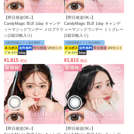
【即日発送OK♪】
【即日発送OK♪】
CandyMagic BLB 1day キャンデ
CandyMagic BLB 1day キャンデ
ィーマジックワンデー メロブラウ
ィーマジックワンデー ミミグレー
ン(1箱10枚入り)
(1箱10枚入り)
4箱同時購入で１箱分無料！
4箱同時購入で１箱分無料！
ネコポス
送料無料
即日発送
UVカット
ネコポス
送料無料
即日発送
UVカット
ﾌﾞﾙｰﾗｲﾄ
1day
ﾌﾞﾙｰﾗｲﾄ
1day
¥
1,815
¥
1,815
税込
税込
【即日発送OK♪】
【即日発送OK♪】