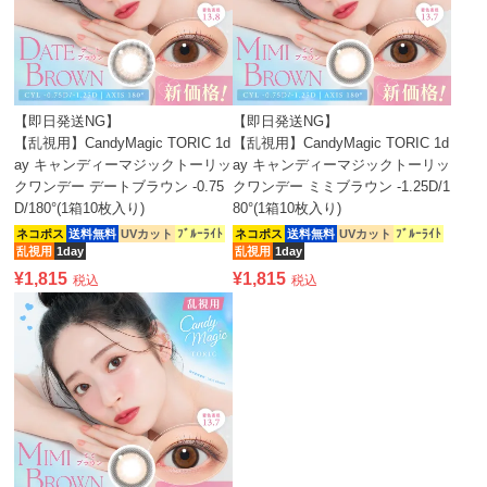
【即日発送NG】
【即日発送NG】
【乱視用】CandyMagic TORIC 1d
【乱視用】CandyMagic TORIC 1d
ay キャンディーマジックトーリッ
ay キャンディーマジックトーリッ
クワンデー デートブラウン -0.75
クワンデー ミミブラウン -1.25D/1
D/180°(1箱10枚入り)
80°(1箱10枚入り)
ネコポス
送料無料
UVカット
ﾌﾞﾙｰﾗｲﾄ
ネコポス
送料無料
UVカット
ﾌﾞﾙｰﾗｲﾄ
乱視用
1day
乱視用
1day
¥
1,815
¥
1,815
税込
税込