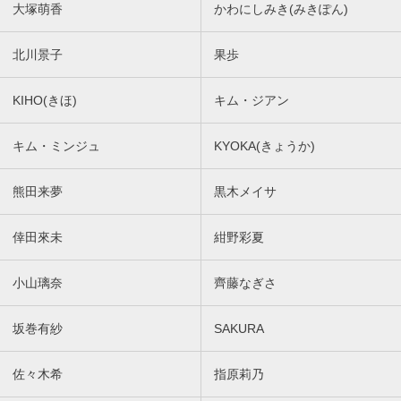
大塚萌香
かわにしみき(みきぽん)
北川景子
果歩
KIHO(きほ)
キム・ジアン
キム・ミンジュ
KYOKA(きょうか)
熊田来夢
黒木メイサ
倖田來未
紺野彩夏
小山璃奈
齊藤なぎさ
坂巻有紗
SAKURA
佐々木希
指原莉乃