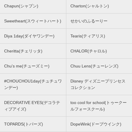
Chapun(シャプン)
Charton(シャルトン)
Sweetheart(スウィートハート)
せかいのふるーりー
Diya 1day(ダイヤワンデー)
Tearis(ティアリス)
Cheritta(チェリッタ)
CHALOR(チャロル)
Chu's me(チューズミー)
Chuu Lens(チューレンズ)
#CHOUCHOU1day(チュチュワ
Disney ディズニープリンセス
ンデー)
コレクション
DECORATIVE EYES(デコラテ
too cool for school(トゥークー
ィブアイズ)
ルフォースクール)
TOPARDS(トパーズ)
DopeWink(ドープウインク)