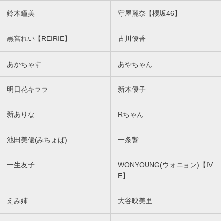
鈴木瞳美
守屋麗奈【櫻坂46】
黒宮れい【REIRIE】
古川優香
あかちゃす
あやちゃん
明日花キララ
新木優子
新ありな
Rちゃん
池田美優(みちょぱ)
一条響
一生友子
WONYOUNG(ウォニョン)【IV
E】
えみ姉
大谷映美里