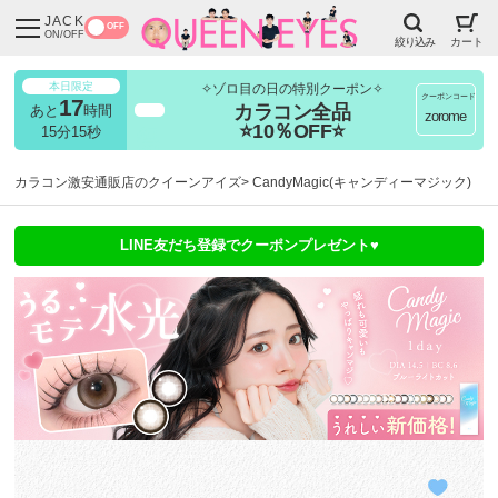
JACK
OFF
ON/OFF
絞り込み
カート
本日限定
✧ゾロ目の日の特別クーポン✧
クーポンコード
17
カラコン全品
あと
時間
超得
zorome
⭐10％OFF⭐
15分13秒
カラコン激安通販店のクイーンアイズ
CandyMagic(キャンディーマジック)
LINE友だち登録でクーポンプレゼント♥