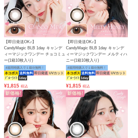
【即日発送OK♪】
【即日発送OK♪】
CandyMagic BLB 1day キャンデ
CandyMagic BLB 1day キャンデ
ィーマジックワンデー チョコミュ
ィーマジックワンデー メルティハ
ー(1箱10枚入り)
ニー(1箱10枚入り)
4箱同時購入で１箱分無料！
4箱同時購入で１箱分無料！
ネコポス
送料無料
即日発送
UVカット
ネコポス
送料無料
即日発送
UVカット
ﾌﾞﾙｰﾗｲﾄ
1day
ﾌﾞﾙｰﾗｲﾄ
1day
¥
1,815
¥
1,815
税込
税込