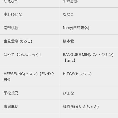
なえなの
中野恵那
中野ゆいな
ななこ
南部桃伽
Nissy(西島隆弘)
生見愛瑠(めるる)
橋本愛
はやて【#らぶしっく】
BANG JEE MIN(バン・ジミン)
【izna】
HEESEUNG(ヒスン)【ENHYP
HITGS(ヒッジス)
EN】
平松想乃
ぴょな
廣瀬麻伊
福原遥(まいんちゃん)