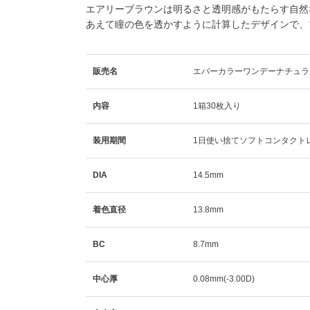
エアリーブラウンは明るさと透明感がもたらす自然
あえて瞳の色を透かすように計算したデザインで、
販売名
エバーカラーワンデーナチュラ
内容
1箱30枚入り
装用期間
1日使い捨てソフトコンタクト
DIA
14.5mm
着色直径
13.8mm
BC
8.7mm
中心厚
0.08mm(-3.00D)