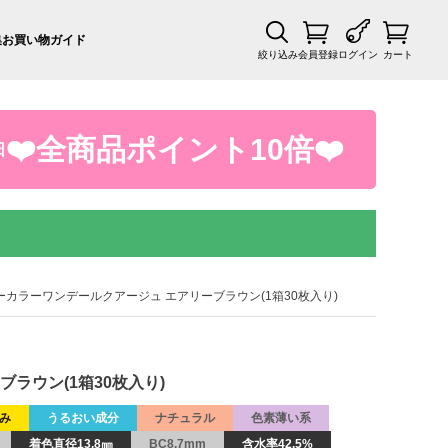
集
お買い物ガイド
絞り込み
会員登録
ログイン
カート
❤️全商品ポイント10倍❤️
日
ーカラーワンデールクアージュ エアリーブラウン(1箱30枚入り)
ラウン(1箱30枚入り)
み
うるおい成分
ナチュラル
色素薄い系
着色直径13.8㎜
BC8.7mm
含水率42.5%