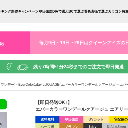
ンキング
超得キャンペーン
即日発送
DIAで選ぶ
BCで選ぶ
着色直径で選ぶ
カラコン特
毎月9日・19日・29日はクイーンアイズの
3秒
残り
7時間51分23秒
までのご注文で即日発送
ラーワンデー)
EverColor1day LUQUAGE(エバーカラーワンデールクアージュ)
エバ
【即日発送OK♪】
エバーカラーワンデールクアージュ エアリーブ
送料無料
即日発送
UVカット
宅配便の
ハーフ瞳
ブラウン
1day
DIA14.5mm