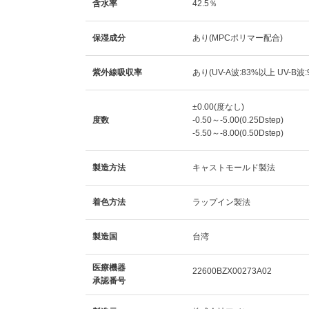
含水率
42.5％
保湿成分
あり(MPCポリマー配合)
紫外線吸収率
あり(UV-A波:83%以上 UV-B波
±0.00(度なし)
度数
-0.50～-5.00(0.25Dstep)
-5.50～-8.00(0.50Dstep)
製造方法
キャストモールド製法
着色方法
ラップイン製法
製造国
台湾
医療機器
22600BZX00273A02
承認番号