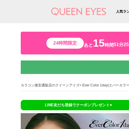
人気ラ
15
24時間限定
51分2
あと
時間
カラコン激安通販店のクイーンアイズ
Ever Color 1day(エバーカ
LINE友だち登録でクーポンプレゼント♥