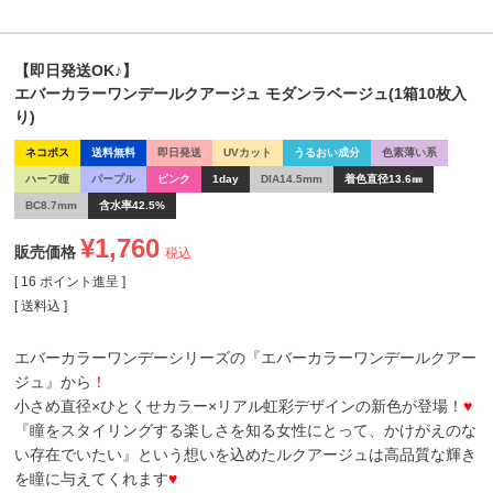
【即日発送OK♪】
エバーカラーワンデールクアージュ モダンラベージュ(1箱10枚入
り)
ネコポス
送料無料
即日発送
UVカット
うるおい成分
色素薄い系
ハーフ瞳
パープル
ピンク
1day
DIA14.5mm
着色直径13.6㎜
BC8.7mm
含水率42.5%
¥
1,760
販売価格
税込
[
16
ポイント進呈 ]
送料込
エバーカラーワンデーシリーズの『エバーカラーワンデールクアー
ジュ』から
！
小さめ直径×ひとくせカラー×リアル虹彩デザインの新色が登場！
♥
『瞳をスタイリングする楽しさを知る女性にとって、かけがえのな
い存在でいたい』という想いを込めたルクアージュは高品質な輝き
を瞳に与えてくれます
♥