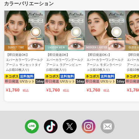
【即日発送OK】
【即日発送OK】
【即日発送OK♪】
【即日発
エバーカラーワンデールク
エバーカラーワンデールク
エバーカラーワンデールク
エバー
アージュ サンセットタイ
アージュ ラグーンビュー
アージュ モダンラベージ
アージュ
ム(1箱10枚入り)
(1箱10枚入り)
ュ(1箱10枚入り)
(1箱10
ネコポス
送料無料
ネコポス
送料無料
ネコポス
送料無料
ネコポ
即日発送
UVカット
1day
即日発送
UVカット
1day
即日発送
UVカット
1day
即日発
¥
1,760
¥
1,760
¥
1,760
¥
1,76
税込
税込
税込