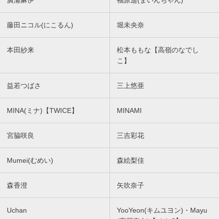
廣瀬麻伊
福原遥(まいんちゃん)
藤田ニコル(にこるん)
堀未央奈
本田紗来
松本ももな【高嶺のなでし
こ】
益若つばさ
三上悠亜
MINA(ミナ)【TWICE】
MINAMI
宮脇咲良
三吉彩花
Mumei(むめい)
森絵梨佳
森香澄
矢吹奈子
Uchan
YooYeon(キムユヨン)・Mayu