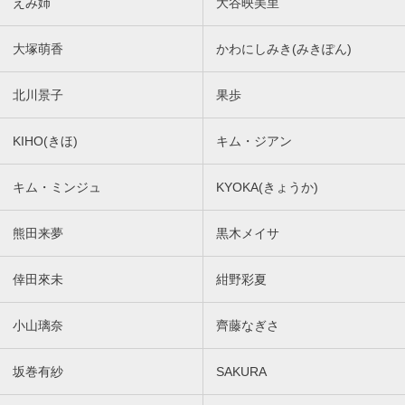
えみ姉
大谷映美里
大塚萌香
かわにしみき(みきぽん)
北川景子
果歩
KIHO(きほ)
キム・ジアン
キム・ミンジュ
KYOKA(きょうか)
熊田来夢
黒木メイサ
倖田來未
紺野彩夏
小山璃奈
齊藤なぎさ
坂巻有紗
SAKURA