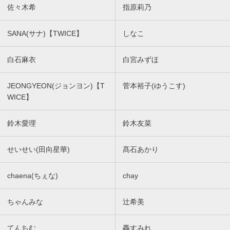
佐々木希
指原莉乃
SANA(サナ)【TWICE】
しなこ
白石麻衣
白宮みずほ
JEONGYEON(ジョンヨン)【T
菅本裕子(ゆうこす)
WICE】
鈴木愛理
鈴木友菜
せいせい(田向星華)
髙石あかり
chaena(ちぇな)
chay
ちゃんみな
辻希美
てんちむ
轟すみれ