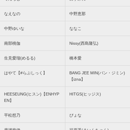
なえなの
中野恵那
中野ゆいな
ななこ
南部桃伽
Nissy(西島隆弘)
生見愛瑠(めるる)
橋本愛
はやて【#らぶしっく】
BANG JEE MIN(バン・ジミン)
【izna】
HEESEUNG(ヒスン)【ENHYP
HITGS(ヒッジス)
EN】
平松想乃
ぴょな