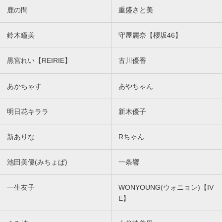
鹿の間
重盛さと美
鈴木瞳美
守屋麗奈【櫻坂46】
黒宮れい【REIRIE】
古川優香
あかちゃす
あやちゃん
明日花キララ
新木優子
新ありな
Rちゃん
池田美優(みちょぱ)
一条響
一生友子
WONYOUNG(ウォニョン)【IV
E】