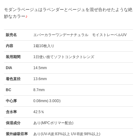
モダンラベージュはラベンダーとベージュを混ぜ合わせたような絶
妙なカラー
♪
販売名
エバーカラーワンデーナチュラル モイストレーベルUV
内容
1箱10枚入り
装用期間
1日使い捨てソフトコンタクトレンズ
DIA
14.5mm
着色直径
13.6mm
BC
8.7mm
中心厚
0.08mm(-3.00D)
含水率
42.5％
保湿成分
あり(MPCポリマー配合)
紫外線吸収率
あり(UV-A波:83%以上 UV-B波:98%以上)