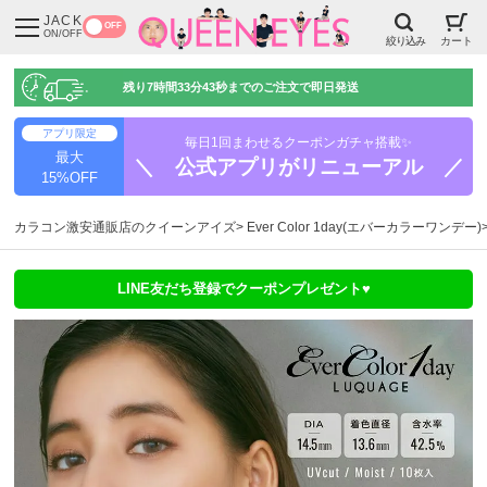
JACK
OFF
ON/OFF
絞り込み
カート
残り
7時間33分42秒
までのご注文で即日発送
アプリ限定
毎日1回まわせるクーポンガチャ搭載✨
最大
＼ 公式アプリがリニューアル ／
15%OFF
カラコン激安通販店のクイーンアイズ
Ever Color 1day(エバーカラーワンデー)
LINE友だち登録でクーポンプレゼント♥