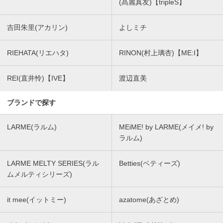
(髙麗真友)【tripleS】
吉田朱里(アカリン)
よしミチ
RIEHATA(リエハタ)
RINON(村上璃杏)【ME:I】
REI(直井怜)【IVE】
渡辺直美
ブランドで探す
LARME(ラルム)
MEiME! by LARME(メイメ! by
ラルム)
LARME MELTY SERIES(ラル
Betties(ベティーズ)
ムメルティシリーズ)
it mee(イットミー)
azatome(あざとめ)