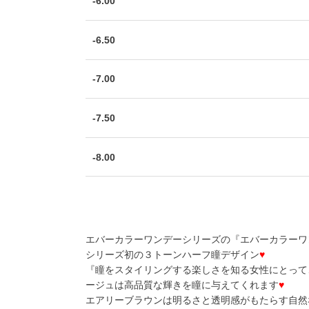
-6.00
-6.50
-7.00
-7.50
-8.00
エバーカラーワンデーシリーズの『エバーカラーワ
シリーズ初の３トーンハーフ瞳デザイン
♥
『瞳をスタイリングする楽しさを知る女性にとって
ージュは高品質な輝きを瞳に与えてくれます
♥
エアリーブラウンは明るさと透明感がもたらす自然