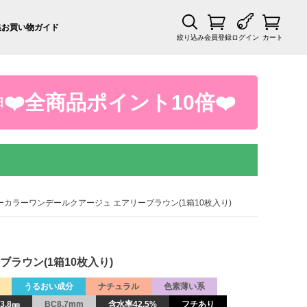
集
お買い物ガイド
絞り込み
会員登録
ログイン
カート
❤️全商品ポイント10倍❤️
日
ーカラーワンデールクアージュ エアリーブラウン(1箱10枚入り)
ラウン(1箱10枚入り)
うるおい成分
ナチュラル
色素薄い系
3.8㎜
BC8.7mm
含水率42.5%
フチあり