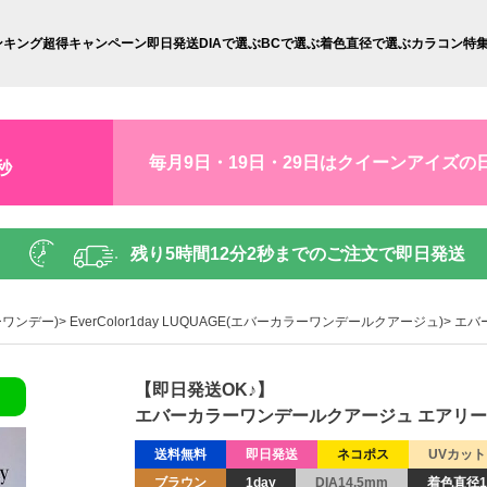
ンキング
超得キャンペーン
即日発送
DIAで選ぶ
BCで選ぶ
着色直径で選ぶ
カラコン特
毎月9日・19日・29日はクイーンアイズの
秒
残り
5時間12分1秒
までのご注文で即日発送
ラーワンデー)
EverColor1day LUQUAGE(エバーカラーワンデールクアージュ)
エバ
【即日発送OK♪】
エバーカラーワンデールクアージュ エアリーブ
送料無料
即日発送
ネコポス
UVカット
ブラウン
1day
DIA14.5mm
着色直径1