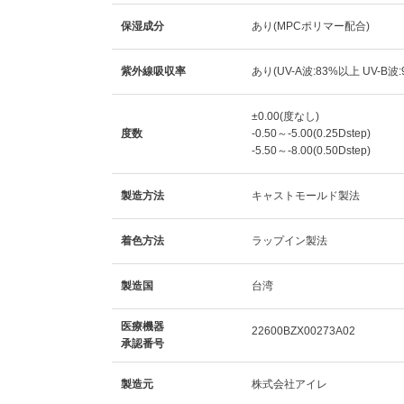
保湿成分
あり(MPCポリマー配合)
紫外線吸収率
あり(UV-A波:83%以上 UV-B波
±0.00(度なし)
度数
-0.50～-5.00(0.25Dstep)
-5.50～-8.00(0.50Dstep)
製造方法
キャストモールド製法
着色方法
ラップイン製法
製造国
台湾
医療機器
22600BZX00273A02
承認番号
製造元
株式会社アイレ