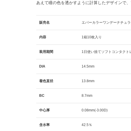
あえて瞳の色を透かすように計算したデザインで、
販売名
エバーカラーワンデーナチュラ
内容
1箱10枚入り
装用期間
1日使い捨てソフトコンタクト
DIA
14.5mm
着色直径
13.8mm
BC
8.7mm
中心厚
0.08mm(-3.00D)
含水率
42.5％