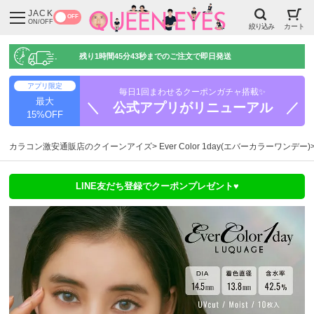
JACK
OFF
ON/OFF
絞り込み
カート
残り
1時間45分43秒
までのご注文で即日発送
アプリ限定
毎日1回まわせるクーポンガチャ搭載✨
最大
＼ 公式アプリがリニューアル ／
15%OFF
カラコン激安通販店のクイーンアイズ
Ever Color 1day(エバーカラーワンデー)
LINE友だち登録でクーポンプレゼント♥