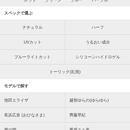
レッド
グリーン
ブルー
パープル
スペックで選ぶ
ナチュラル
ハーフ
UVカット
うるおい成分
ブルーライトカット
シリコーンハイドロゲル
トーリック(乱視)
モデルで探す
池田エライザ
越智ゆらの(ゆらゆら)
長浜広奈 (おひなさま)
齊藤早紀
鹿の間
重盛さと美