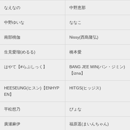
なえなの
中野恵那
中野ゆいな
ななこ
南部桃伽
Nissy(西島隆弘)
生見愛瑠(めるる)
橋本愛
はやて【#らぶしっく】
BANG JEE MIN(バン・ジミン)
【izna】
HEESEUNG(ヒスン)【ENHYP
HITGS(ヒッジス)
EN】
平松想乃
ぴょな
廣瀬麻伊
福原遥(まいんちゃん)