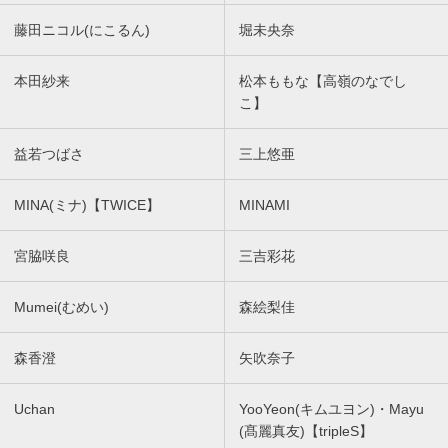
藤田ニコル(にこるん)
堀未央奈
本田紗来
松本ももな【高嶺のなでし
こ】
益若つばさ
三上悠亜
MINA(ミナ)【TWICE】
MINAMI
宮脇咲良
三吉彩花
Mumei(むめい)
森絵梨佳
森香澄
矢吹奈子
Uchan
YooYeon(キムユヨン)・Mayu
(髙麗真友)【tripleS】