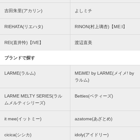
吉田朱里(アカリン)
よしミチ
RIEHATA(リエハタ)
RINON(村上璃杏)【ME:I】
REI(直井怜)【IVE】
渡辺直美
ブランドで探す
LARME(ラルム)
MEiME! by LARME(メイメ! by
ラルム)
LARME MELTY SERIES(ラル
Betties(ベティーズ)
ムメルティシリーズ)
it mee(イットミー)
azatome(あざとめ)
cicica(シシカ)
idoly(アイドリー)