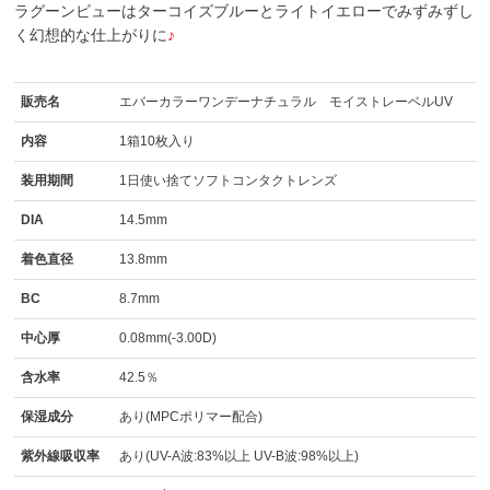
ラグーンビューはターコイズブルーとライトイエローでみずみずし
く幻想的な仕上がりに
♪
販売名
エバーカラーワンデーナチュラル モイストレーベルUV
内容
1箱10枚入り
装用期間
1日使い捨てソフトコンタクトレンズ
DIA
14.5mm
着色直径
13.8mm
BC
8.7mm
中心厚
0.08mm(-3.00D)
含水率
42.5％
保湿成分
あり(MPCポリマー配合)
紫外線吸収率
あり(UV-A波:83%以上 UV-B波:98%以上)