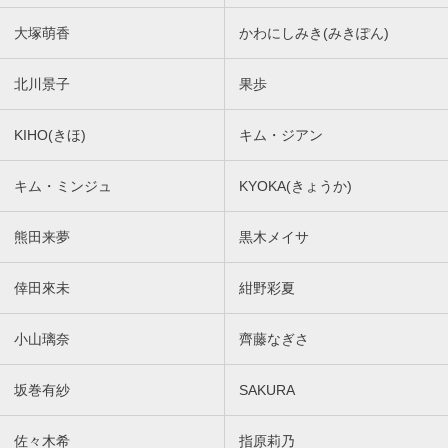
大塚萌香
かわにしみき(みきぽん)
北川景子
果歩
KIHO(きほ)
キム・ジアン
キム・ミンジュ
KYOKA(きょうか)
熊田来夢
黒木メイサ
倖田來未
紺野彩夏
小山璃奈
齊藤なぎさ
坂巻有紗
SAKURA
佐々木希
指原莉乃