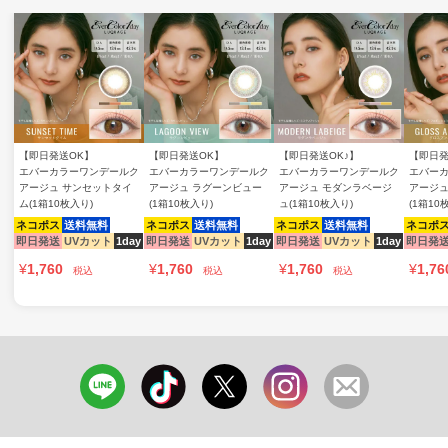
【即日発送OK】
【即日発送OK】
【即日発送OK♪】
【即日発
エバーカラーワンデールク
エバーカラーワンデールク
エバーカラーワンデールク
エバー
アージュ サンセットタイ
アージュ ラグーンビュー
アージュ モダンラベージ
アージュ
ム(1箱10枚入り)
(1箱10枚入り)
ュ(1箱10枚入り)
(1箱10
ネコポス
送料無料
ネコポス
送料無料
ネコポス
送料無料
ネコポ
即日発送
UVカット
1day
即日発送
UVカット
1day
即日発送
UVカット
1day
即日発
¥
1,760
¥
1,760
¥
1,760
¥
1,76
税込
税込
税込