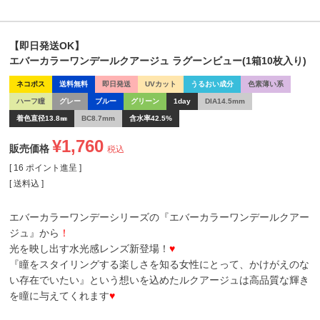
【即日発送OK】
エバーカラーワンデールクアージュ ラグーンビュー(1箱10枚入り)
ネコポス
送料無料
即日発送
UVカット
うるおい成分
色素薄い系
ハーフ瞳
グレー
ブルー
グリーン
1day
DIA14.5mm
着色直径13.8㎜
BC8.7mm
含水率42.5%
¥
1,760
販売価格
税込
[
16
ポイント進呈 ]
送料込
エバーカラーワンデーシリーズの『エバーカラーワンデールクアー
ジュ』から
！
光を映し出す水光感レンズ新登場！
♥
『瞳をスタイリングする楽しさを知る女性にとって、かけがえのな
い存在でいたい』という想いを込めたルクアージュは高品質な輝き
を瞳に与えてくれます
♥