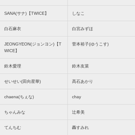
SANA(サナ)【TWICE】
しなこ
白石麻衣
白宮みずほ
JEONGYEON(ジョンヨン)【T
菅本裕子(ゆうこす)
WICE】
鈴木愛理
鈴木友菜
せいせい(田向星華)
髙石あかり
chaena(ちぇな)
chay
ちゃんみな
辻希美
てんちむ
轟すみれ