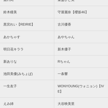
鈴木瞳美
守屋麗奈【櫻坂46】
黒宮れい【REIRIE】
古川優香
あかちゃす
あやちゃん
明日花キララ
新木優子
新ありな
Rちゃん
池田美優(みちょぱ)
一条響
一生友子
WONYOUNG(ウォニョン)【IV
E】
えみ姉
大谷映美里