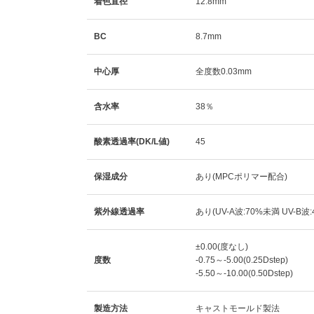
着色直径
12.8mm
BC
8.7mm
中心厚
全度数0.03mm
含水率
38％
酸素透過率(DK/L値)
45
保湿成分
あり(MPCポリマー配合)
紫外線透過率
あり(UV-A波:70%未満 UV-B波
±0.00(度なし)
度数
-0.75～-5.00(0.25Dstep)
-5.50～-10.00(0.50Dstep)
製造方法
キャストモールド製法