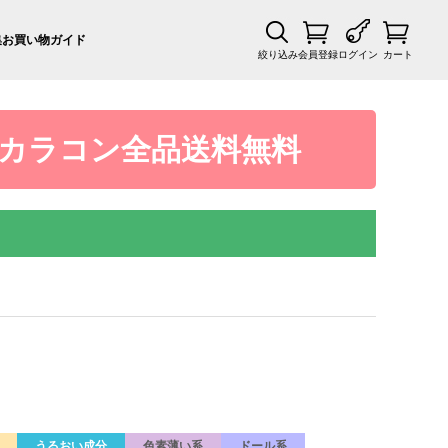
集
お買い物ガイド
絞り込み
会員登録
ログイン
カート
カラコン全品送料無料
うるおい成分
色素薄い系
ドール系