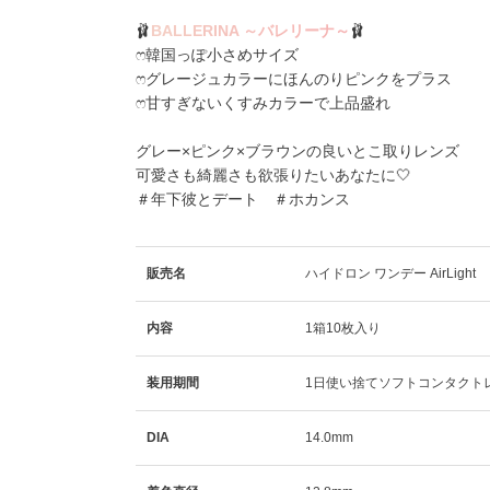
🩰
B
A
L
L
E
R
I
N
A
～
バ
レ
リ
ー
ナ
～
🩰
ෆ韓国っぽ小さめサイズ
ෆグレージュカラーにほんのりピンクをプラス
ෆ甘すぎないくすみカラーで上品盛れ
グレー×ピンク×ブラウンの良いとこ取りレンズ
可愛さも綺麗さも欲張りたいあなたに🤍
＃年下彼とデート ＃ホカンス
販売名
ハイドロン ワンデー AirLight
内容
1箱10枚入り
装用期間
1日使い捨てソフトコンタクト
DIA
14.0mm