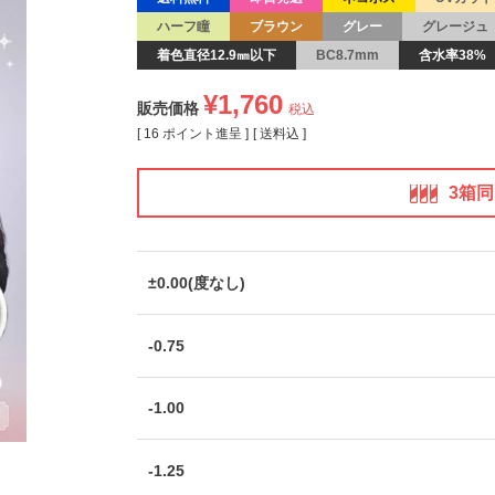
ハーフ瞳
ブラウン
グレー
グレージュ
着色直径12.9㎜以下
BC8.7mm
含水率38%
¥
1,760
販売価格
税込
[
16
ポイント進呈 ]
送料込
3箱
±0.00(度なし)
-0.75
-1.00
-1.25