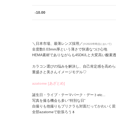
-10.00
＼日本市場、最薄レンズ採用／
(※2023年時点において)
全度数0.03mm厚という薄さで快適なつけ心地
HEMA素材でありながらも45DK/Lと大変高い酸素
カラコン選びの悩みを解決し、自己肯定感を高めら
重盛さと美さんイメージモデル♡
azatome [あざとめ]
誕生日・ライブ・テーマパーク・デートetc...
写真を撮る機会も多い“特別な日”
自撮りも他撮りもプリクラも対面だってかわいく居
全部azatomeで欲張ろう🌷