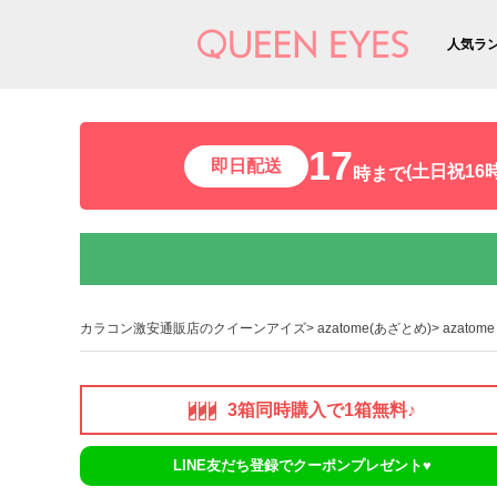
人気ラ
17
即日配送
(土日祝16時
時まで
カラコン激安通販店のクイーンアイズ
azatome(あざとめ)
azato
3箱同時購入で1箱無料♪
LINE友だち登録でクーポンプレゼント♥