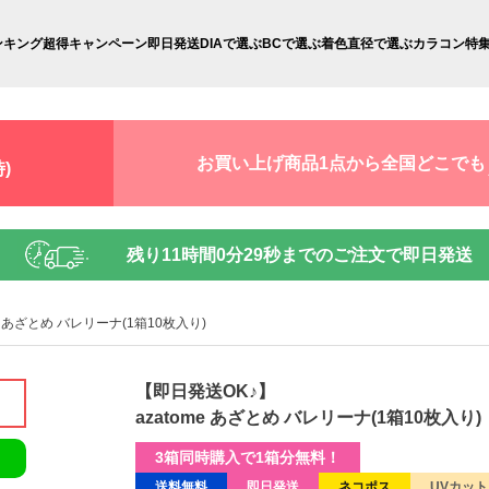
ンキング
超得キャンペーン
即日発送
DIAで選ぶ
BCで選ぶ
着色直径で選ぶ
カラコン特
お買い上げ商品1点から全国どこでも
)
残り
11時間0分28秒
までのご注文で即日発送
me あざとめ バレリーナ(1箱10枚入り)
【即日発送OK♪】
azatome あざとめ バレリーナ(1箱10枚入り)
3箱同時購入で1箱分無料！
送料無料
即日発送
ネコポス
UVカット