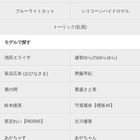
ブルーライトカット
シリコーンハイドロゲル
トーリック(乱視)
モデルで探す
池田エライザ
越智ゆらの(ゆらゆら)
長浜広奈 (おひなさま)
齊藤早紀
鹿の間
重盛さと美
鈴木瞳美
守屋麗奈【櫻坂46】
黒宮れい【REIRIE】
古川優香
あかちゃす
あやちゃん