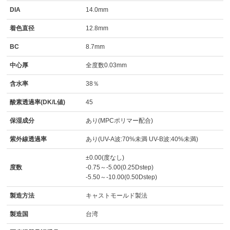
DIA
14.0mm
着色直径
12.8mm
BC
8.7mm
中心厚
全度数0.03mm
含水率
38％
酸素透過率(DK/L値)
45
保湿成分
あり(MPCポリマー配合)
紫外線透過率
あり(UV-A波:70%未満 UV-B波:40%未満)
±0.00(度なし)
度数
-0.75～-5.00(0.25Dstep)
-5.50～-10.00(0.50Dstep)
製造方法
キャストモールド製法
製造国
台湾