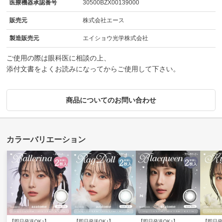
医療機器承認番号
30500BZX00139000
販売元
株式会社エース
製造販売元
エイショウ光学株式会社
ご使用の際は眼科医に相談の上、
添付文書をよくお読みになってからご使用して下さい。
商品についてのお問い合わせ
【即日発送OK♪】
【即日発送OK♪】
【即日発送OK♪】
【即日発