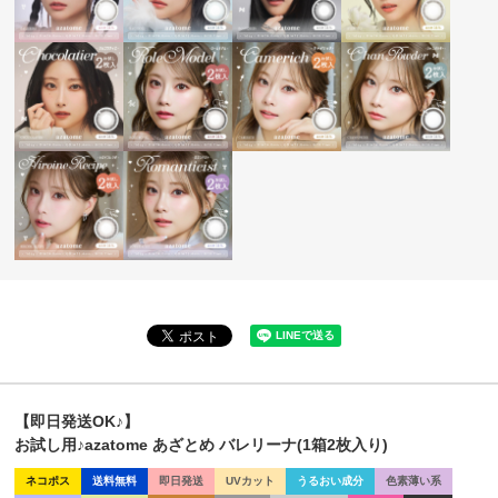
【即日発送OK♪】
お試し用♪azatome あざとめ バレリーナ(1箱2枚入り)
ネコポス
送料無料
即日発送
UVカット
うるおい成分
色素薄い系