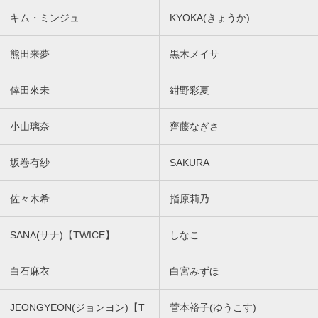
キム・ミンジュ
KYOKA(きょうか)
熊田来夢
黒木メイサ
倖田來未
紺野彩夏
小山璃奈
齊藤なぎさ
坂巻有紗
SAKURA
佐々木希
指原莉乃
SANA(サナ)【TWICE】
しなこ
白石麻衣
白宮みずほ
JEONGYEON(ジョンヨン)【T
菅本裕子(ゆうこす)