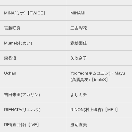
MINA(ミナ)【TWICE】
MINAMI
宮脇咲良
三吉彩花
Mumei(むめい)
森絵梨佳
森香澄
矢吹奈子
Uchan
YooYeon(キムユヨン)・Mayu
(髙麗真友)【tripleS】
吉田朱里(アカリン)
よしミチ
RIEHATA(リエハタ)
RINON(村上璃杏)【ME:I】
REI(直井怜)【IVE】
渡辺直美