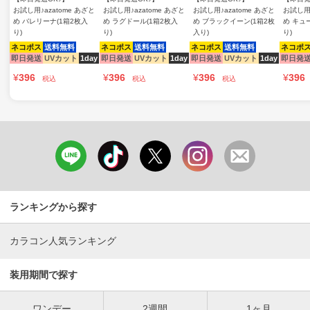
お試し用♪azatome あざと
お試し用♪azatome あざと
お試し用♪azatome あざと
お試し用♪
め バレリーナ(1箱2枚入
め ラグドール(1箱2枚入
め ブラックイーン(1箱2枚
め キュ
り)
り)
入り)
り)
ネコポス
送料無料
ネコポス
送料無料
ネコポス
送料無料
ネコポ
即日発送
UVカット
1day
即日発送
UVカット
1day
即日発送
UVカット
1day
即日発
¥
396
¥
396
¥
396
¥
396
税込
税込
税込
ランキングから探す
カラコン人気ランキング
装用期間で探す
ワンデー
2週間
1ヶ月