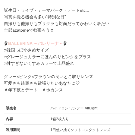
誕生日・ライブ・テーマパーク・デートetc...
写真を撮る機会も多い“特別な日”
自撮りも他撮りもプリクラも対面だってかわいく居たい
全部azatomeで欲張ろう🌷
🩰
B
A
L
L
E
R
I
N
A
～
バ
レ
リ
ー
ナ
～
🩰
ෆ韓国っぽ小さめサイズ
ෆグレージュカラーにほんのりピンクをプラス
ෆ甘すぎないくすみカラーで上品盛れ
グレー×ピンク×ブラウンの良いとこ取りレンズ
可愛さも綺麗さも欲張りたいあなたに🤍
＃年下彼とデート ＃ホカンス
販売名
ハイドロン ワンデー AirLight
内容
1箱2枚入り
装用期間
1日使い捨てソフトコンタクトレンズ