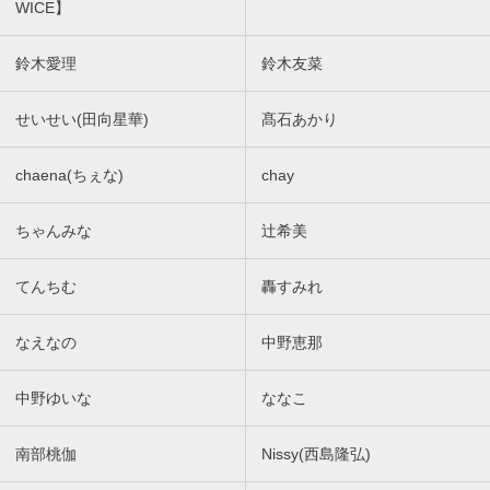
WICE】
鈴木愛理
鈴木友菜
せいせい(田向星華)
髙石あかり
chaena(ちぇな)
chay
ちゃんみな
辻希美
てんちむ
轟すみれ
なえなの
中野恵那
中野ゆいな
ななこ
南部桃伽
Nissy(西島隆弘)