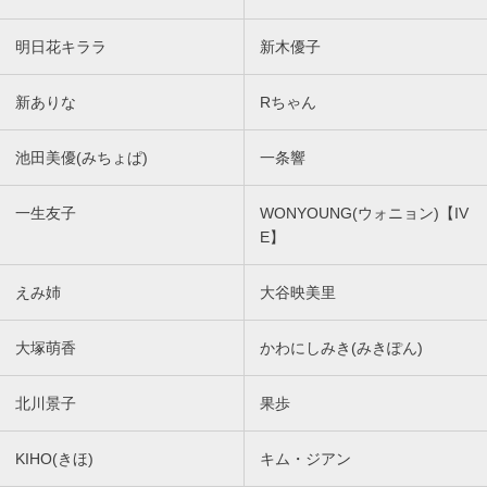
明日花キララ
新木優子
新ありな
Rちゃん
池田美優(みちょぱ)
一条響
一生友子
WONYOUNG(ウォニョン)【IV
E】
えみ姉
大谷映美里
大塚萌香
かわにしみき(みきぽん)
北川景子
果歩
KIHO(きほ)
キム・ジアン