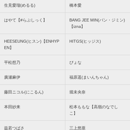
生見愛瑠(めるる)
橋本愛
はやて【#らぶしっく】
BANG JEE MIN(バン・ジミン)
【izna】
HEESEUNG(ヒスン)【ENHYP
HITGS(ヒッジス)
EN】
平松想乃
ぴょな
廣瀬麻伊
福原遥(まいんちゃん)
藤田ニコル(にこるん)
堀未央奈
本田紗来
松本ももな【高嶺のなでし
こ】
益若つばさ
三上悠亜