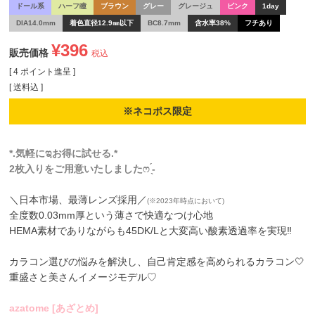
ドール系
ハーフ瞳
ブラウン
グレー
グレージュ
ピンク
1day
DIA14.0mm
着色直径12.9㎜以下
BC8.7mm
含水率38%
フチあり
¥
396
販売価格
税込
[
4
ポイント進呈 ]
送料込
※ネコポス限定
*.気軽にಇお得に試せる.*
2枚入りをご用意いたしましたෆ ̖́-
＼日本市場、最薄レンズ採用／
(※2023年時点において)
全度数0.03mm厚という薄さで快適なつけ心地
HEMA素材でありながらも45DK/Lと大変高い酸素透過率を実現‼
カラコン選びの悩みを解決し、自己肯定感を高められるカラコン🤍
重盛さと美さんイメージモデル♡
azatome [あざとめ]