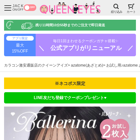
JACK
OFF
ON/OFF
絞り込み
カート
残り
11時間10分54秒
までのご注文で即日発送
アプリ限定
毎日1回まわせるクーポンガチャ搭載✨
最大
＼ 公式アプリがリニューアル ／
15%OFF
カラコン激安通販店のクイーンアイズ
azatome(あざとめ)
お試し用♪azatom
※ネコポス限定
LINE友だち登録でクーポンプレゼント♥