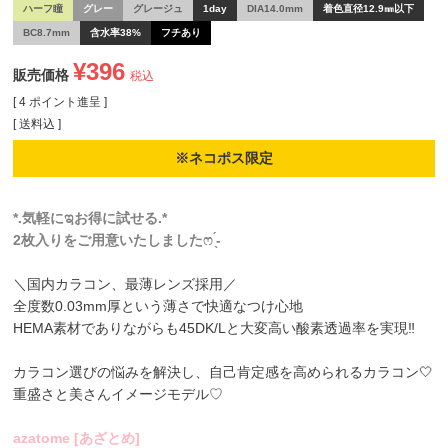
ハーフ瞳
グレー
グレージュ
1day
DIA14.0mm
着色直径12.9㎜以下
BC8.7mm
含水率38%
フチあり
¥
396
販売価格
税込
[
4
ポイント進呈 ]
送料込
※ネコポス限定
*.気軽にಇお得に試せる.*
2枚入りをご用意いたしましたෆ ̖́-
＼国内カラコン、最薄レンズ採用／
全度数0.03mm厚という薄さで快適なつけ心地
HEMA素材でありながらも45DK/Lと大変高い酸素透過率を実現‼
カラコン選びの悩みを解決し、自己肯定感を高められるカラコン🤍
重盛さと美さんイメージモデル♡
azatome [あざとめ]