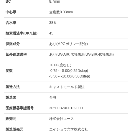
BC
8.7mm
中心厚
全度数0.03mm
含水率
38％
酸素透過率(DK/L値)
45
保湿成分
あり(MPCポリマー配合)
紫外線透過率
あり(UV-A波:70%未満 UV-B波:40%未満)
±0.00(度なし)
度数
-0.75～-5.00(0.25Dstep)
-5.50～-10.00(0.50Dstep)
製造方法
キャストモールド製法
製造国
台湾
医療機器承認番号
30500BZX00139000
販売元
株式会社エース
製造販売元
エイショウ光学株式会社