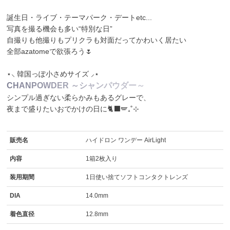
誕生日・ライブ・テーマパーク・デートetc...
写真を撮る機会も多い“特別な日”
自撮りも他撮りもプリクラも対面だってかわいく居たい
全部azatomeで欲張ろう🌷
⋆⸜ 韓国っぽ小さめサイズ ⸝⋆
C
H
A
N
P
O
W
D
E
R
～
シ
ャ
ン
パ
ウ
ダ
ー
～
シンプル過ぎない柔らかみもあるグレーで、
夜まで盛りたいおでかけの日に🐈‍⬛🪽₊˚⊹
販売名
ハイドロン ワンデー AirLight
内容
1箱2枚入り
装用期間
1日使い捨てソフトコンタクトレンズ
DIA
14.0mm
着色直径
12.8mm