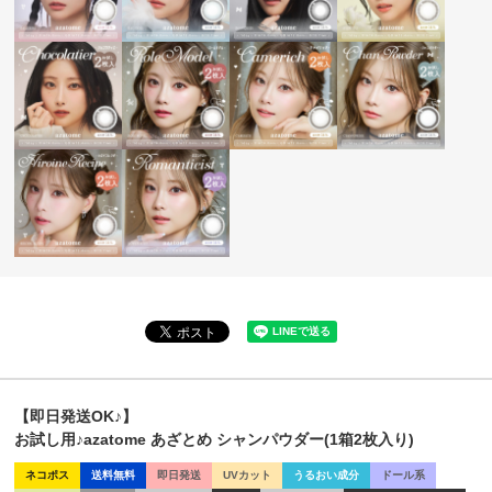
【即日発送OK♪】
お試し用♪azatome あざとめ シャンパウダー(1箱2枚入り)
ネコポス
送料無料
即日発送
UVカット
うるおい成分
ドール系