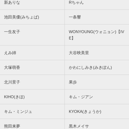
新ありな
Rちゃん
池田美優(みちょぱ)
一条響
一生友子
WONYOUNG(ウォニョン)【IV
E】
えみ姉
大谷映美里
大塚萌香
かわにしみき(みきぽん)
北川景子
果歩
KIHO(きほ)
キム・ジアン
キム・ミンジュ
KYOKA(きょうか)
熊田来夢
黒木メイサ