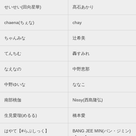
せいせい(田向星華)
髙石あかり
chaena(ちぇな)
chay
ちゃんみな
辻希美
てんちむ
轟すみれ
なえなの
中野恵那
中野ゆいな
ななこ
南部桃伽
Nissy(西島隆弘)
生見愛瑠(めるる)
橋本愛
はやて【#らぶしっく】
BANG JEE MIN(バン・ジミン)