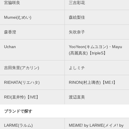
宮脇咲良
三吉彩花
Mumei(むめい)
森絵梨佳
森香澄
矢吹奈子
Uchan
YooYeon(キムユヨン)・Mayu
(髙麗真友)【tripleS】
吉田朱里(アカリン)
よしミチ
RIEHATA(リエハタ)
RINON(村上璃杏)【ME:I】
REI(直井怜)【IVE】
渡辺直美
ブランドで探す
LARME(ラルム)
MEiME! by LARME(メイメ! by