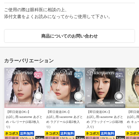
ご使用の際は眼科医に相談の上、
添付文書をよくお読みになってからご使用して下さい。
商品についてのお問い合わせ
【即日発送OK♪】
【即日発送OK♪】
【即日発送OK♪】
【即日発
お試し用♪azatome あざと
お試し用♪azatome あざと
お試し用♪azatome あざと
お試し用♪
め バレリーナ(1箱2枚入
め ラグドール(1箱2枚入
め ブラックイーン(1箱2枚
め キュ
り)
り)
入り)
り)
ネコポス
送料無料
ネコポス
送料無料
ネコポス
送料無料
ネコポ
即日発送
UVカット
1day
即日発送
UVカット
1day
即日発送
UVカット
1day
即日発