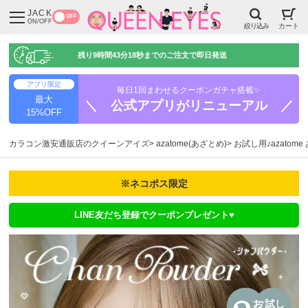
JACK
OFF
ON/OFF
絞り込み
カート
残り
9時間43分17秒
までのご注文で即日発送
アプリ限定
毎日1回まわせるクーポンガチャ搭載✨
最大
＼ 公式アプリがリニューアル ／
15%OFF
カラコン激安通販店のクイーンアイズ
azatome(あざとめ)
お試し用♪azatom
※ネコポス限定
LINE友だち登録でクーポンプレゼント♥