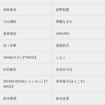
倖田來未
紺野彩夏
小山璃奈
齊藤なぎさ
坂巻有紗
SAKURA
佐々木希
指原莉乃
SANA(サナ)【TWICE】
しなこ
白石麻衣
白宮みずほ
JEONGYEON(ジョンヨン)【T
菅本裕子(ゆうこす)
WICE】
鈴木愛理
鈴木友菜