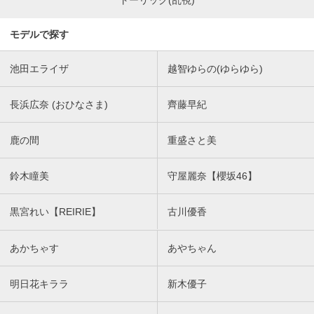
モデルで探す
池田エライザ
越智ゆらの(ゆらゆら)
長浜広奈 (おひなさま)
齊藤早紀
鹿の間
重盛さと美
鈴木瞳美
守屋麗奈【櫻坂46】
黒宮れい【REIRIE】
古川優香
あかちゃす
あやちゃん
明日花キララ
新木優子