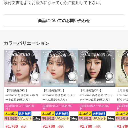
添付文書をよくお読みになってからご使用して下さい。
商品についてのお問い合わせ
【即日発送OK♪】
【即日発送OK♪】
【即日発送OK♪】
【即日発
azatome あざとめ バレリ
azatome あざとめ ラグド
azatome あざとめ ブラッ
azato
ーナ(1箱10枚入り)
ール(1箱10枚入り)
クイーン(1箱10枚入り)
ピット(
3箱同時購入で1箱分無
3箱同時購入で1箱分無
3箱同時購入で1箱分無
3箱同時
料！
料！
料！
料！
ネコポス
送料無料
ネコポス
送料無料
ネコポス
送料無料
ネコポ
即日発送
UVカット
1day
即日発送
UVカット
1day
即日発送
UVカット
1day
即日発
¥
1,760
¥
1,760
¥
1,760
¥
1,76
税込
税込
税込