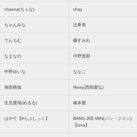
chaena(ちぇな)
chay
ちゃんみな
辻希美
てんちむ
轟すみれ
なえなの
中野恵那
中野ゆいな
ななこ
南部桃伽
Nissy(西島隆弘)
生見愛瑠(めるる)
橋本愛
はやて【#らぶしっく】
BANG JEE MIN(バン・ジミン)
【izna】