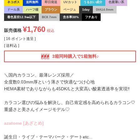
ネコポス
送料無料
即日発送
UVカット
うるおい成分
色素薄い系
ドール系
ハーフ瞳
ブラウン
ベージュ
1day
DIA14.0mm
着色直径12.9㎜以下
BC8.7mm
含水率38%
フチあり
¥
1,760
販売価格
税込
[
16
ポイント進呈 ]
送料込
3箱同時購入で1箱無料♪
＼国内カラコン、最薄レンズ採用／
全度数0.03mm厚という薄さで快適なつけ心地
HEMA素材でありながらも45DK/Lと大変高い酸素透過率を実現‼
カラコン選びの悩みを解決し、自己肯定感を高められるカラコン🤍
重盛さと美さんイメージモデル♡
azatome [あざとめ]
誕生日・ライブ・テーマパーク・デートetc...