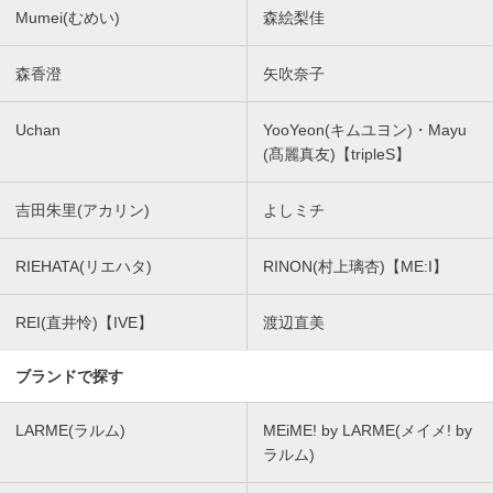
Mumei(むめい)
森絵梨佳
森香澄
矢吹奈子
Uchan
YooYeon(キムユヨン)・Mayu
(髙麗真友)【tripleS】
吉田朱里(アカリン)
よしミチ
RIEHATA(リエハタ)
RINON(村上璃杏)【ME:I】
REI(直井怜)【IVE】
渡辺直美
ブランドで探す
LARME(ラルム)
MEiME! by LARME(メイメ! by
ラルム)