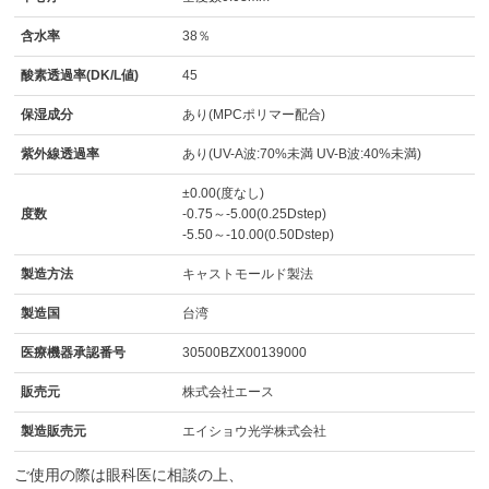
含水率
38％
酸素透過率(DK/L値)
45
保湿成分
あり(MPCポリマー配合)
紫外線透過率
あり(UV-A波:70%未満 UV-B波:40%未満)
±0.00(度なし)
度数
-0.75～-5.00(0.25Dstep)
-5.50～-10.00(0.50Dstep)
製造方法
キャストモールド製法
製造国
台湾
医療機器承認番号
30500BZX00139000
販売元
株式会社エース
製造販売元
エイショウ光学株式会社
ご使用の際は眼科医に相談の上、