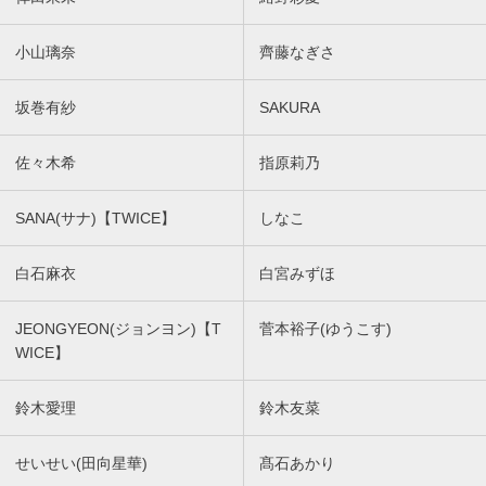
小山璃奈
齊藤なぎさ
坂巻有紗
SAKURA
佐々木希
指原莉乃
SANA(サナ)【TWICE】
しなこ
白石麻衣
白宮みずほ
JEONGYEON(ジョンヨン)【T
菅本裕子(ゆうこす)
WICE】
鈴木愛理
鈴木友菜
せいせい(田向星華)
髙石あかり