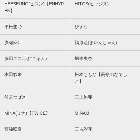
HEESEUNG(ヒスン)【ENHYP
HITGS(ヒッジス)
EN】
平松想乃
ぴょな
廣瀬麻伊
福原遥(まいんちゃん)
藤田ニコル(にこるん)
堀未央奈
本田紗来
松本ももな【高嶺のなでし
こ】
益若つばさ
三上悠亜
MINA(ミナ)【TWICE】
MINAMI
宮脇咲良
三吉彩花