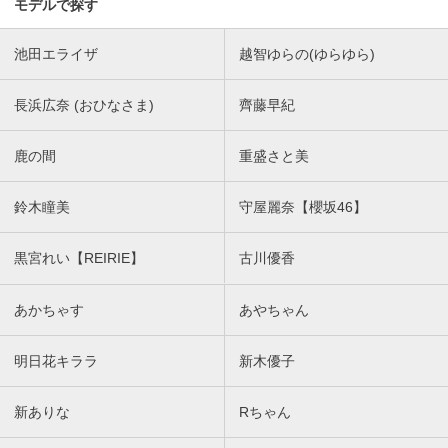
モデルで探す
池田エライザ
越智ゆらの(ゆらゆら)
長浜広奈 (おひなさま)
齊藤早紀
鹿の間
重盛さと美
鈴木瞳美
守屋麗奈【櫻坂46】
黒宮れい【REIRIE】
古川優香
あかちゃす
あやちゃん
明日花キララ
新木優子
新ありな
Rちゃん