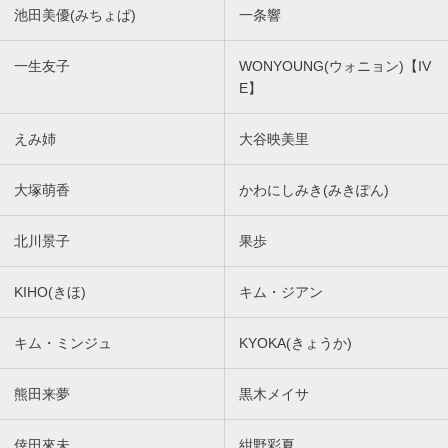
池田美優(みちょぱ)
一条響
一生友子
WONYOUNG(ウォニョン)【IV
E】
えみ姉
大谷映美里
大塚萌香
かわにしみき(みきぽん)
北川景子
果歩
KIHO(きほ)
キム・ジアン
キム・ミンジュ
KYOKA(きょうか)
熊田来夢
黒木メイサ
倖田來未
紺野彩夏