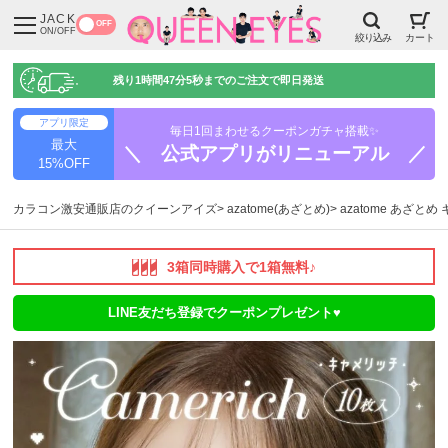
JACK
OFF
ON/OFF
絞り込み
カート
残り
1時間47分4秒
までのご注文で即日発送
アプリ限定
毎日1回まわせるクーポンガチャ搭載✨
最大
＼ 公式アプリがリニューアル ／
15%OFF
カラコン激安通販店のクイーンアイズ
azatome(あざとめ)
azatome あざとめ
3箱同時購入で1箱無料♪
LINE友だち登録でクーポンプレゼント♥