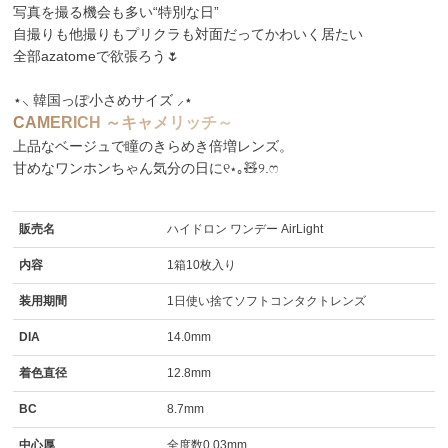
写真を撮る機会も多い“特別な日”
自撮りも他撮りもプリクラも対面だってかわいく居たい
全部azatomeで欲張ろう🌷
⋆⸜ 韓国っぽ小さめサイズ ⸝⋆
C
A
M
E
R
I
C
H
～
キ
ャ
メ
リ
ッ
チ
～
上品なベージュで瞳のきらめき倍増レンズ。
甘めなワンホンちゃん気分の日に୧⋆｡🧸୨.ෆ
販売名
ハイドロン ワンデー AirLight
内容
1箱10枚入り
装用期間
1日使い捨てソフトコンタクトレンズ
DIA
14.0mm
着色直径
12.8mm
BC
8.7mm
中心厚
全度数0.03mm