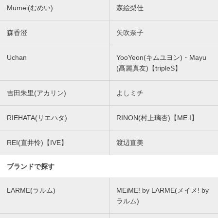
Mumei(むめい)
森絵梨佳
森香澄
矢吹奈子
Uchan
YooYeon(キムユヨン)・Mayu
(髙麗真友)【tripleS】
吉田朱里(アカリン)
よしミチ
RIEHATA(リエハタ)
RINON(村上璃杏)【ME:I】
REI(直井怜)【IVE】
渡辺直美
ブランドで探す
LARME(ラルム)
MEiME! by LARME(メイメ! by
ラルム)