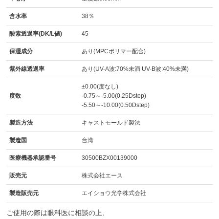
含水率
38％
酸素透過率(DK/L値)
45
保湿成分
あり(MPCポリマー配合)
紫外線透過率
あり(UV-A波:70%未満 UV-B波:40%未満)
±0.00(度なし)
度数
-0.75～-5.00(0.25Dstep)
-5.50～-10.00(0.50Dstep)
製造方法
キャストモールド製法
製造国
台湾
医療機器承認番号
30500BZX00139000
販売元
株式会社エース
製造販売元
エイショウ光学株式会社
ご使用の際は眼科医に相談の上、