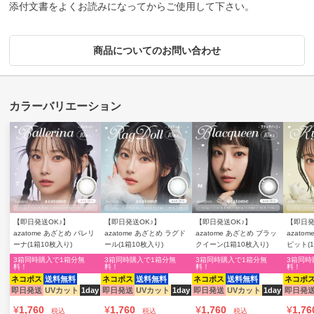
添付文書をよくお読みになってからご使用して下さい。
商品についてのお問い合わせ
【即日発送OK♪】
【即日発送OK♪】
【即日発送OK♪】
【即日発
azatome あざとめ バレリ
azatome あざとめ ラグド
azatome あざとめ ブラッ
azato
ーナ(1箱10枚入り)
ール(1箱10枚入り)
クイーン(1箱10枚入り)
ピット(
3箱同時購入で1箱分無
3箱同時購入で1箱分無
3箱同時購入で1箱分無
3箱同時
料！
料！
料！
料！
ネコポス
送料無料
ネコポス
送料無料
ネコポス
送料無料
ネコポ
即日発送
UVカット
1day
即日発送
UVカット
1day
即日発送
UVカット
1day
即日発
¥
1,760
¥
1,760
¥
1,760
¥
1,76
税込
税込
税込