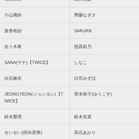
小山璃奈
齊藤なぎさ
坂巻有紗
SAKURA
佐々木希
指原莉乃
SANA(サナ)【TWICE】
しなこ
白石麻衣
白宮みずほ
JEONGYEON(ジョンヨン)【T
菅本裕子(ゆうこす)
WICE】
鈴木愛理
鈴木友菜
せいせい(田向星華)
髙石あかり