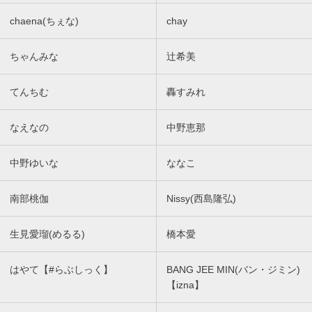
chaena(ちぇな)
chay
ちゃんみな
辻希美
てんちむ
轟すみれ
なえなの
中野恵那
中野ゆいな
ななこ
南部桃伽
Nissy(西島隆弘)
生見愛瑠(めるる)
橋本愛
はやて【#らぶしっく】
BANG JEE MIN(バン・ジミン)
【izna】