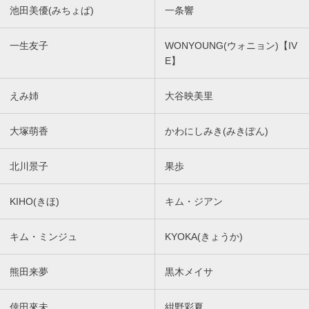
池田美優(みちょぱ)
一条響
一生友子
WONYOUNG(ウォニョン)【IV
E】
えみ姉
大谷映美里
大塚萌香
かわにしみき(みきぽん)
北川景子
果歩
KIHO(きほ)
キム・ジアン
キム・ミンジュ
KYOKA(きょうか)
熊田来夢
黒木メイサ
倖田來未
紺野彩夏