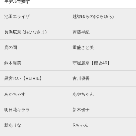
モデルで探す
池田エライザ
越智ゆらの(ゆらゆら)
長浜広奈 (おひなさま)
齊藤早紀
鹿の間
重盛さと美
鈴木瞳美
守屋麗奈【櫻坂46】
黒宮れい【REIRIE】
古川優香
あかちゃす
あやちゃん
明日花キララ
新木優子
新ありな
Rちゃん