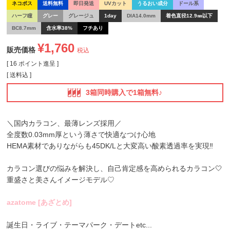
ネコポス
送料無料
即日発送
UVカット
うるおい成分
ドール系
ハーフ瞳
グレー
グレージュ
1day
DIA14.0mm
着色直径12.9㎜以下
BC8.7mm
含水率38%
フチあり
¥
1,760
販売価格
税込
[
16
ポイント進呈 ]
送料込
3箱同時購入で1箱無料♪
＼国内カラコン、最薄レンズ採用／
全度数0.03mm厚という薄さで快適なつけ心地
HEMA素材でありながらも45DK/Lと大変高い酸素透過率を実現‼
カラコン選びの悩みを解決し、自己肯定感を高められるカラコン🤍
重盛さと美さんイメージモデル♡
azatome [あざとめ]
誕生日・ライブ・テーマパーク・デートetc...