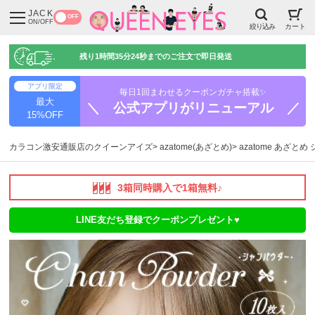
JACK
OFF
ON/OFF
絞り込み
カート
残り
1時間35分23秒
までのご注文で即日発送
アプリ限定
毎日1回まわせるクーポンガチャ搭載✨
最大
＼ 公式アプリがリニューアル ／
15%OFF
カラコン激安通販店のクイーンアイズ
azatome(あざとめ)
azatome あざと
3箱同時購入で1箱無料♪
LINE友だち登録でクーポンプレゼント♥