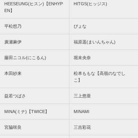
HEESEUNG(ヒスン)【ENHYP
HITGS(ヒッジス)
EN】
平松想乃
ぴょな
廣瀬麻伊
福原遥(まいんちゃん)
藤田ニコル(にこるん)
堀未央奈
本田紗来
松本ももな【高嶺のなでし
こ】
益若つばさ
三上悠亜
MINA(ミナ)【TWICE】
MINAMI
宮脇咲良
三吉彩花