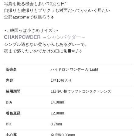
写真を撮る機会も多い“特別な日”
自撮りも他撮りもプリクラも対面だってかわいく居たい
全部azatomeで欲張ろう🌷
⋆⸜ 韓国っぽ小さめサイズ ⸝⋆
C
H
A
N
P
O
W
D
E
R
～
シ
ャ
ン
パ
ウ
ダ
ー
～
シンプル過ぎない柔らかみもあるグレーで、
夜まで盛りたいおでかけの日に🐈‍⬛🪽₊˚⊹
販売名
ハイドロン ワンデー AirLight
内容
1箱10枚入り
装用期間
1日使い捨てソフトコンタクトレンズ
DIA
14.0mm
着色直径
12.8mm
BC
8.7mm
中心厚
全度数0.03mm