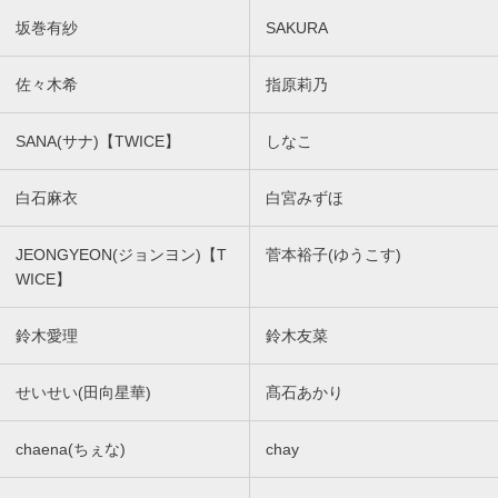
坂巻有紗
SAKURA
佐々木希
指原莉乃
SANA(サナ)【TWICE】
しなこ
白石麻衣
白宮みずほ
JEONGYEON(ジョンヨン)【T
菅本裕子(ゆうこす)
WICE】
鈴木愛理
鈴木友菜
せいせい(田向星華)
髙石あかり
chaena(ちぇな)
chay