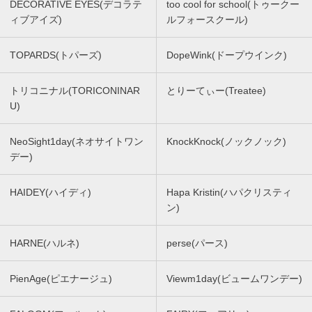
DECORATIVE EYES(デコラテ
too cool for school(トゥークー
ィブアイズ)
ルフォースクール)
TOPARDS(トパーズ)
DopeWink(ドープウインク)
トリコニナル(TORICONINAR
とりーてぃー(Treatee)
U)
NeoSight1day(ネオサイトワン
KnockKnock(ノックノック)
デー)
HAIDEY(ハイディ)
Hapa Kristin(ハパクリスティ
ン)
HARNE(ハルネ)
perse(パース)
PienAge(ピエナージュ)
Viewm1day(ビュームワンデー)