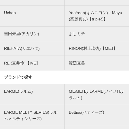
Uchan
YooYeon(キムユヨン)・Mayu
(髙麗真友)【tripleS】
吉田朱里(アカリン)
よしミチ
RIEHATA(リエハタ)
RINON(村上璃杏)【ME:I】
REI(直井怜)【IVE】
渡辺直美
ブランドで探す
LARME(ラルム)
MEiME! by LARME(メイメ! by
ラルム)
LARME MELTY SERIES(ラル
Betties(ベティーズ)
ムメルティシリーズ)