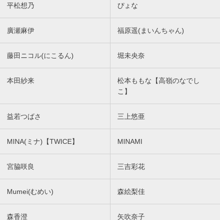
平松想乃
ぴょな
廣瀬麻伊
福原遥(まいんちゃん)
藤田ニコル(にこるん)
堀未央奈
本田紗来
松本ももな【高嶺のなでし
こ】
益若つばさ
三上悠亜
MINA(ミナ)【TWICE】
MINAMI
宮脇咲良
三吉彩花
Mumei(むめい)
森絵梨佳
森香澄
矢吹奈子