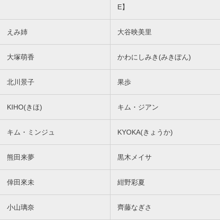
E】
えみ姉
大谷映美里
大塚萌香
かわにしみき(みきぽん)
北川景子
果歩
KIHO(きほ)
キム・ジアン
キム・ミンジュ
KYOKA(きょうか)
熊田来夢
黒木メイサ
倖田來未
紺野彩夏
小山璃奈
齊藤なぎさ