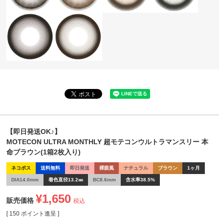
【即日発送OK♪】
MOTECON ULTRA MONTHLY 超モテコンウルトラマンスリー 本
命ブラウン(1箱2枚入り)
ネコポス
送料無料
即日発送
裸眼風
ナチュラル
ブラウン
1ヶ月
DIA14.0mm
着色直径13.2㎜
BC8.6mm
含水率38.5%
¥
1,650
販売価格
税込
[
150
ポイント進呈 ]