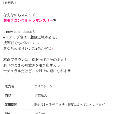
送料込
なえなのちゃんイメモ
超モテコンウルトラマンスリー
💖
⸜ new color debut !⸝
#ドアップ盛れ
超
接近戦本命モテ
接近戦でもバレにくい
超なちゅ盛りレンズ2色が登場
♪
本命ブラウン
は、裸眼っぽさそのまま！
ありのままの可愛さを引き出すカラー。
ナチュラルだけど、今以上の瞳になれる💗
販売名
クリアシーン
内容
1箱2枚入り
装用期間
開封後1ヶ月(使用方法・頻度によってことなります)
DIA
14.0mm