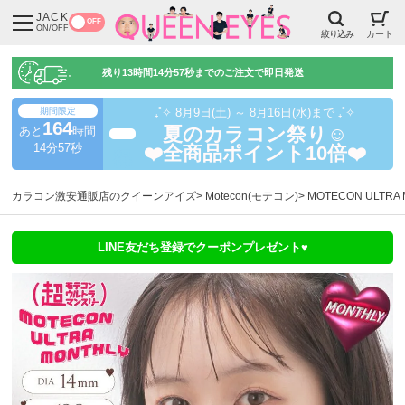
JACK
OFF
ON/OFF
絞り込み
カート
残り
13時間14分56秒
までのご注文で即日発送
期間限定
₊˚✧ 8月9日(土) ～ 8月16日(水)まで ₊˚✧
164
あと
時間
夏のカラコン祭り☺️
超得
14分56秒
❤️全商品ポイント10倍❤️
カラコン激安通販店のクイーンアイズ
Motecon(モテコン)
MOTECON ULT
LINE友だち登録でクーポンプレゼント♥