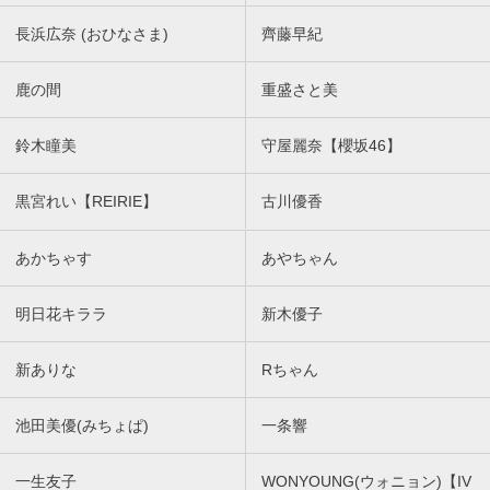
長浜広奈 (おひなさま)
齊藤早紀
鹿の間
重盛さと美
鈴木瞳美
守屋麗奈【櫻坂46】
黒宮れい【REIRIE】
古川優香
あかちゃす
あやちゃん
明日花キララ
新木優子
新ありな
Rちゃん
池田美優(みちょぱ)
一条響
一生友子
WONYOUNG(ウォニョン)【IV