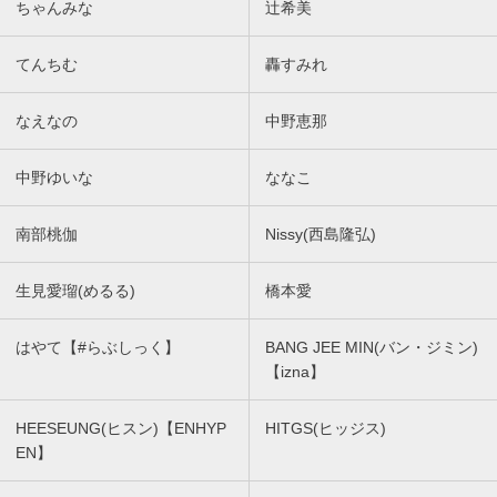
ちゃんみな
辻希美
てんちむ
轟すみれ
なえなの
中野恵那
中野ゆいな
ななこ
南部桃伽
Nissy(西島隆弘)
生見愛瑠(めるる)
橋本愛
はやて【#らぶしっく】
BANG JEE MIN(バン・ジミン)
【izna】
HEESEUNG(ヒスン)【ENHYP
HITGS(ヒッジス)
EN】