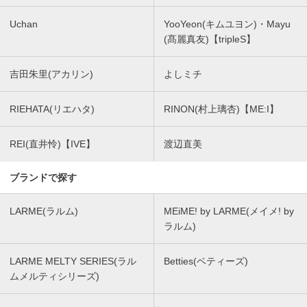
Uchan
YooYeon(キムユヨン)・Mayu
(髙麗真友)【tripleS】
吉田朱里(アカリン)
よしミチ
RIEHATA(リエハタ)
RINON(村上璃杏)【ME:I】
REI(直井怜)【IVE】
渡辺直美
ブランドで探す
LARME(ラルム)
MEiME! by LARME(メイメ! by
ラルム)
LARME MELTY SERIES(ラル
Betties(ベティーズ)
ムメルティシリーズ)