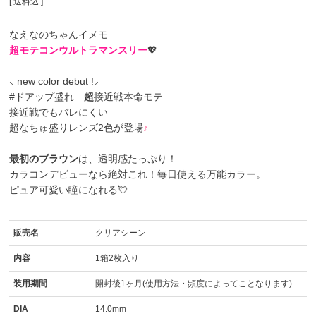
送料込
なえなのちゃんイメモ
超モテコンウルトラマンスリー
💖
⸜ new color debut !⸝
#ドアップ盛れ
超
接近戦本命モテ
接近戦でもバレにくい
超なちゅ盛りレンズ2色が登場
♪
最初のブラウン
は、透明感たっぷり！
カラコンデビューなら絶対これ！毎日使える万能カラー。
ピュア可愛い瞳になれる💘
販売名
クリアシーン
内容
1箱2枚入り
装用期間
開封後1ヶ月(使用方法・頻度によってことなります)
DIA
14.0mm