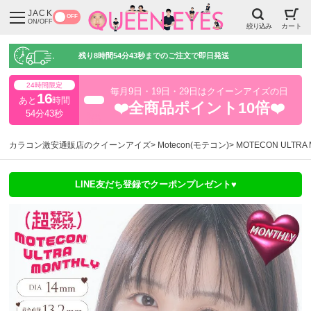
JACK
OFF
ON/OFF
絞り込み
カート
残り
8時間54分42秒
までのご注文で即日発送
24時間限定
毎月9日・19日・29日はクイーンアイズの日
16
あと
時間
超得
❤️全商品ポイント10倍❤️
54分43秒
カラコン激安通販店のクイーンアイズ
Motecon(モテコン)
MOTECON ULT
LINE友だち登録でクーポンプレゼント♥