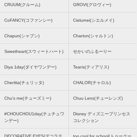
CRUUM(クルーム)
GROVI(グロヴィー)
CoFANCY(コファンシー)
Cielumei(シエルメイ)
Chapun(シャプン)
Charton(シャルトン)
Sweetheart(スウィートハート)
せかいのふるーりー
Diya 1day(ダイヤワンデー)
Tearis(ティアリス)
Cheritta(チェリッタ)
CHALOR(チャロル)
Chu's me(チューズミー)
Chuu Lens(チューレンズ)
#CHOUCHOU1day(チュチュワ
Disney ディズニープリンセス
ンデー)
コレクション
DECORATIVE EYES(デコラテ
too cool for school(トゥークー