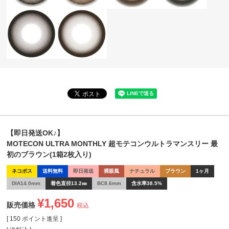
【即日発送OK♪】
MOTECON ULTRA MONTHLY 超モテコンウルトラマンスリー 最
初のブラウン(1箱2枚入り)
ネコポス
送料無料
即日発送
裸眼風
ナチュラル
ブラウン
1ヶ月
DIA14.0mm
着色直径13.2㎜
BC8.6mm
含水率38.5%
¥
1,650
販売価格
税込
[
150
ポイント進呈 ]