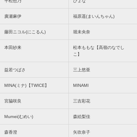
平松想乃
ぴょな
廣瀬麻伊
福原遥(まいんちゃん)
藤田ニコル(にこるん)
堀未央奈
本田紗来
松本ももな【高嶺のなでし
こ】
益若つばさ
三上悠亜
MINA(ミナ)【TWICE】
MINAMI
宮脇咲良
三吉彩花
Mumei(むめい)
森絵梨佳
森香澄
矢吹奈子