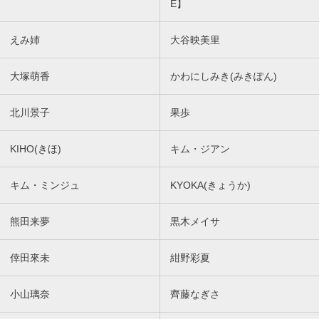
E】
えみ姉
大谷映美里
大塚萌香
かわにしみき(みきぽん)
北川景子
果歩
KIHO(きほ)
キム・ジアン
キム・ミンジュ
KYOKA(きょうか)
熊田来夢
黒木メイサ
倖田來未
紺野彩夏
小山璃奈
齊藤なぎさ