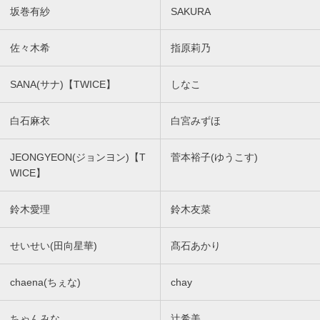
坂巻有紗
SAKURA
佐々木希
指原莉乃
SANA(サナ)【TWICE】
しなこ
白石麻衣
白宮みずほ
JEONGYEON(ジョンヨン)【T
菅本裕子(ゆうこす)
WICE】
鈴木愛理
鈴木友菜
せいせい(田向星華)
髙石あかり
chaena(ちぇな)
chay
ちゃんみな
辻希美