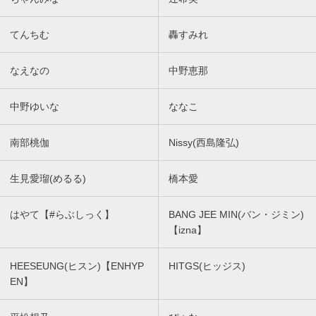
てんちむ
轟すみれ
なえなの
中野恵那
中野ゆいな
ななこ
南部桃伽
Nissy(西島隆弘)
生見愛瑠(めるる)
橋本愛
はやて【#らぶしっく】
BANG JEE MIN(バン・ジミン)
【izna】
HEESEUNG(ヒスン)【ENHYP
HITGS(ヒッジス)
EN】