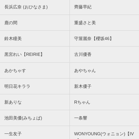
長浜広奈 (おひなさま)
齊藤早紀
鹿の間
重盛さと美
鈴木瞳美
守屋麗奈【櫻坂46】
黒宮れい【REIRIE】
古川優香
あかちゃす
あやちゃん
明日花キララ
新木優子
新ありな
Rちゃん
池田美優(みちょぱ)
一条響
一生友子
WONYOUNG(ウォニョン)【IV