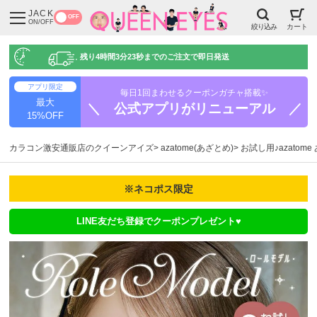
JACK
OFF
ON/OFF
絞り込み
カート
残り
4時間3分22秒
までのご注文で即日発送
アプリ限定
毎日1回まわせるクーポンガチャ搭載✨
最大
＼ 公式アプリがリニューアル ／
15%OFF
カラコン激安通販店のクイーンアイズ
azatome(あざとめ)
お試し用♪azatom
※ネコポス限定
LINE友だち登録でクーポンプレゼント♥