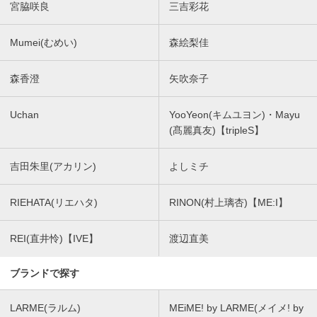
宮脇咲良
三吉彩花
Mumei(むめい)
森絵梨佳
森香澄
矢吹奈子
Uchan
YooYeon(キムユヨン)・Mayu
(髙麗真友)【tripleS】
吉田朱里(アカリン)
よしミチ
RIEHATA(リエハタ)
RINON(村上璃杏)【ME:I】
REI(直井怜)【IVE】
渡辺直美
ブランドで探す
LARME(ラルム)
MEiME! by LARME(メイメ! by