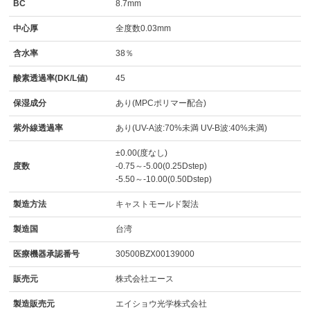
BC
8.7mm
中心厚
全度数0.03mm
含水率
38％
酸素透過率(DK/L値)
45
保湿成分
あり(MPCポリマー配合)
紫外線透過率
あり(UV-A波:70%未満 UV-B波:40%未満)
±0.00(度なし)
度数
-0.75～-5.00(0.25Dstep)
-5.50～-10.00(0.50Dstep)
製造方法
キャストモールド製法
製造国
台湾
医療機器承認番号
30500BZX00139000
販売元
株式会社エース
製造販売元
エイショウ光学株式会社