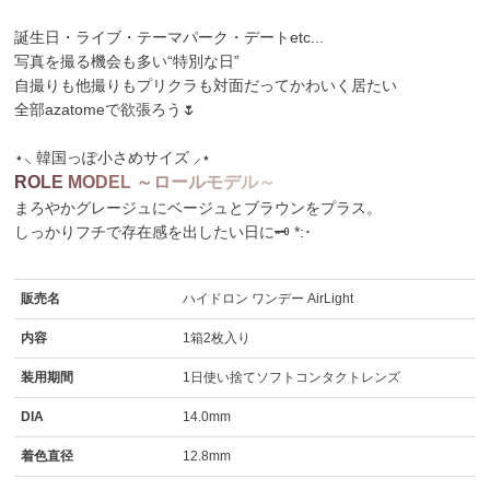
誕生日・ライブ・テーマパーク・デートetc...
写真を撮る機会も多い“特別な日”
自撮りも他撮りもプリクラも対面だってかわいく居たい
全部azatomeで欲張ろう🌷
⋆⸜ 韓国っぽ小さめサイズ ⸝⋆
R
O
L
E
M
O
D
E
L
～
ロ
ー
ル
モ
デ
ル
～
まろやかグレージュにベージュとブラウンをプラス。
しっかりフチで存在感を出したい日に🗝️ *:･
販売名
ハイドロン ワンデー AirLight
内容
1箱2枚入り
装用期間
1日使い捨てソフトコンタクトレンズ
DIA
14.0mm
着色直径
12.8mm