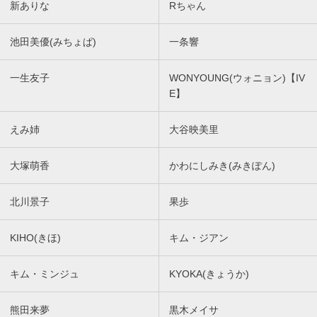
新ありな
Rちゃん
池田美優(みちょぱ)
一条響
一生友子
WONYOUNG(ウォニョン)【IV
E】
えみ姉
大谷映美里
大塚萌香
かわにしみき(みきぽん)
北川景子
果歩
KIHO(きほ)
キム・ジアン
キム・ミンジュ
KYOKA(きょうか)
熊田来夢
黒木メイサ