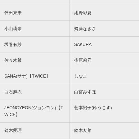
倖田來未
紺野彩夏
小山璃奈
齊藤なぎさ
坂巻有紗
SAKURA
佐々木希
指原莉乃
SANA(サナ)【TWICE】
しなこ
白石麻衣
白宮みずほ
JEONGYEON(ジョンヨン)【T
菅本裕子(ゆうこす)
WICE】
鈴木愛理
鈴木友菜