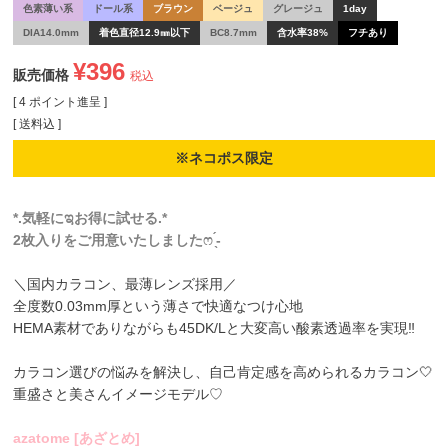
色素薄い系
ドール系
ブラウン
ベージュ
グレージュ
1day
DIA14.0mm
着色直径12.9㎜以下
BC8.7mm
含水率38%
フチあり
¥
396
販売価格
税込
[
4
ポイント進呈 ]
送料込
※ネコポス限定
*.気軽にಇお得に試せる.*
2枚入りをご用意いたしましたෆ ̖́-
＼国内カラコン、最薄レンズ採用／
全度数0.03mm厚という薄さで快適なつけ心地
HEMA素材でありながらも45DK/Lと大変高い酸素透過率を実現‼
カラコン選びの悩みを解決し、自己肯定感を高められるカラコン🤍
重盛さと美さんイメージモデル♡
azatome [あざとめ]