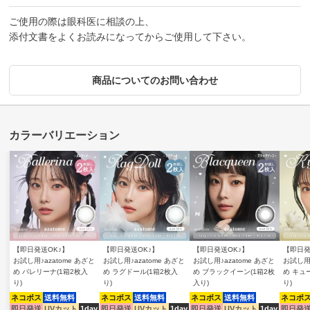
ご使用の際は眼科医に相談の上、
添付文書をよくお読みになってからご使用して下さい。
商品についてのお問い合わせ
【即日発送OK♪】
【即日発送OK♪】
【即日発送OK♪】
【即日発
お試し用♪azatome あざと
お試し用♪azatome あざと
お試し用♪azatome あざと
お試し用♪
め バレリーナ(1箱2枚入
め ラグドール(1箱2枚入
め ブラックイーン(1箱2枚
め キュ
り)
り)
入り)
り)
ネコポス
送料無料
ネコポス
送料無料
ネコポス
送料無料
ネコポ
即日発送
UVカット
1day
即日発送
UVカット
1day
即日発送
UVカット
1day
即日発