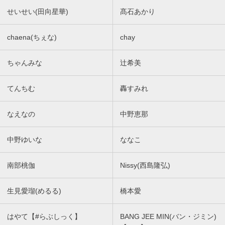
せいせい(田向星華)
髙石あかり
chaena(ちぇな)
chay
ちゃんみな
辻希美
てんちむ
轟すみれ
なえなの
中野恵那
中野ゆいな
ななこ
南部桃伽
Nissy(西島隆弘)
生見愛瑠(めるる)
橋本愛
はやて【#らぶしっく】
BANG JEE MIN(バン・ジミン)