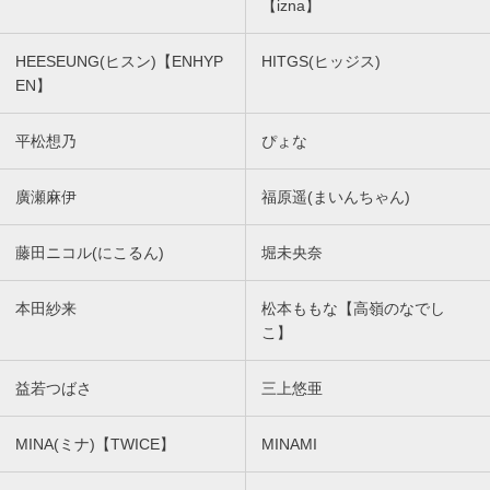
【izna】
HEESEUNG(ヒスン)【ENHYP
HITGS(ヒッジス)
EN】
平松想乃
ぴょな
廣瀬麻伊
福原遥(まいんちゃん)
藤田ニコル(にこるん)
堀未央奈
本田紗来
松本ももな【高嶺のなでし
こ】
益若つばさ
三上悠亜
MINA(ミナ)【TWICE】
MINAMI