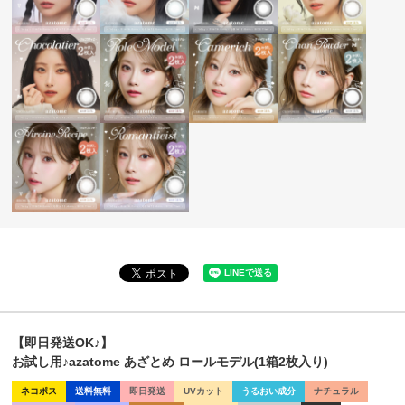
【即日発送OK♪】
お試し用♪azatome あざとめ ロールモデル(1箱2枚入り)
ネコポス
送料無料
即日発送
UVカット
うるおい成分
ナチュラル