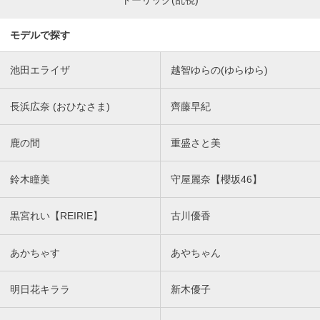
モデルで探す
池田エライザ
越智ゆらの(ゆらゆら)
長浜広奈 (おひなさま)
齊藤早紀
鹿の間
重盛さと美
鈴木瞳美
守屋麗奈【櫻坂46】
黒宮れい【REIRIE】
古川優香
あかちゃす
あやちゃん
明日花キララ
新木優子