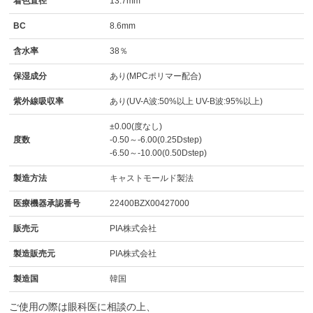
着色直径
13.7mm
BC
8.6mm
含水率
38％
保湿成分
あり(MPCポリマー配合)
紫外線吸収率
あり(UV-A波:50%以上 UV-B波:95%以上)
±0.00(度なし)
度数
-0.50～-6.00(0.25Dstep)
-6.50～-10.00(0.50Dstep)
製造方法
キャストモールド製法
医療機器承認番号
22400BZX00427000
販売元
PIA株式会社
製造販売元
PIA株式会社
製造国
韓国
ご使用の際は眼科医に相談の上、