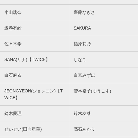
小山璃奈
齊藤なぎさ
坂巻有紗
SAKURA
佐々木希
指原莉乃
SANA(サナ)【TWICE】
しなこ
白石麻衣
白宮みずほ
JEONGYEON(ジョンヨン)【T
菅本裕子(ゆうこす)
WICE】
鈴木愛理
鈴木友菜
せいせい(田向星華)
髙石あかり