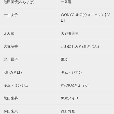
池田美優(みちょぱ)
一条響
一生友子
WONYOUNG(ウォニョン)【IV
E】
えみ姉
大谷映美里
大塚萌香
かわにしみき(みきぽん)
北川景子
果歩
KIHO(きほ)
キム・ジアン
キム・ミンジュ
KYOKA(きょうか)
熊田来夢
黒木メイサ
倖田來未
紺野彩夏