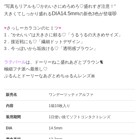
"写真もリアルも♡かわいさにめろめろ♡盛れすぎ注意！"
DIA14.5mm
大きくてしっかり盛れる
の新色3色が登場😻
♥
さっしーカラコンのヒミツ
♥
1．"かわいい"は大きさに頼る♡「うるうるの大きめサイズ」
2．接近戦にも♡「繊細ドットデザイン」
3．今っぽいから垢抜ける♡「透明感ブラウン」
ラテパール
は、ドーリーねこ盛れあざとブラウン🐈
極細フチ派へ最推し♡
ぷるんとドーリーなあざとめちゅるんレンズ🎀
販売名
ワンデーツッティアルファ
内容
1箱10枚入り
装用期間
1日使い捨てソフトコンタクトレンズ
DIA
14.5mm