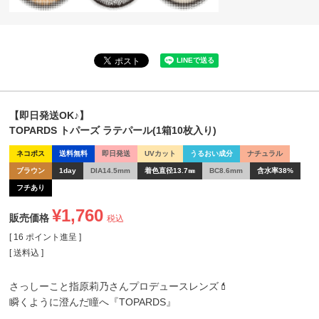
【即日発送OK♪】
TOPARDS トパーズ ラテパール(1箱10枚入り)
ネコポス
送料無料
即日発送
UVカット
うるおい成分
ナチュラル
ブラウン
1day
DIA14.5mm
着色直径13.7㎜
BC8.6mm
含水率38%
フチあり
¥
1,760
販売価格
税込
[
16
ポイント進呈 ]
送料込
さっしーこと指原莉乃さんプロデュースレンズ💄
瞬くように澄んだ瞳へ『TOPARDS』