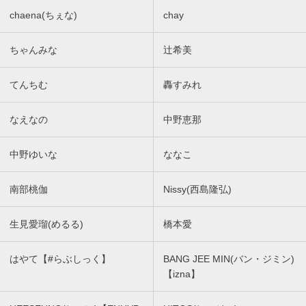
chaena(ちぇな)
chay
ちゃんみな
辻希美
てんちむ
轟すみれ
なえなの
中野恵那
中野ゆいな
ななこ
南部桃伽
Nissy(西島隆弘)
生見愛瑠(めるる)
橋本愛
はやて【#らぶしっく】
BANG JEE MIN(バン・ジミン)
【izna】