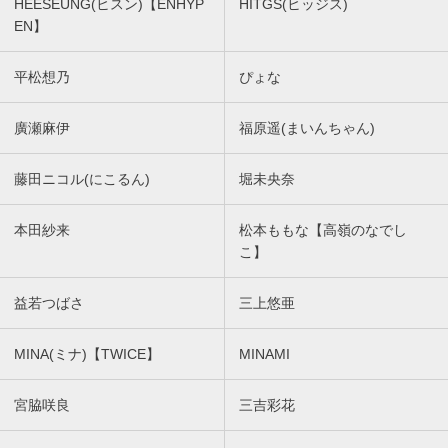
HEESEUNG(ヒスン)【ENHYP
HITGS(ヒッジス)
EN】
平松想乃
ぴょな
廣瀬麻伊
福原遥(まいんちゃん)
藤田ニコル(にこるん)
堀未央奈
本田紗来
松本ももな【高嶺のなでし
こ】
益若つばさ
三上悠亜
MINA(ミナ)【TWICE】
MINAMI
宮脇咲良
三吉彩花