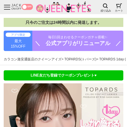
JACK
OFF
ON/OFF
絞り込み
カート
只今のご注文は24時間以内に発送します。
アプリ限定
毎日1回まわせるクーポンガチャ搭載✨
最大
＼ 公式アプリがリニューアル ／
15%OFF
カラコン激安通販店のクイーンアイズ
TOPARDS(トパーズ)
TOPARDS 1da
LINE友だち登録でクーポンプレゼント♥