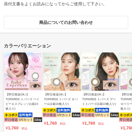
添付文書をよくお読みになってからご使用して下さい。
商品についてのお問い合わせ
【即日発送OK♪】
【即日発送OK♪】
【即日発送OK♪】
【即日発
TOPARDS トパーズ ベイ
TOPARDS トパーズ オパ
TOPARDS トパーズ デー
TOPAR
ビーエスプレッソ(1箱10
ール(1箱10枚入り)
トトパーズ(1箱10枚入り)
ロベリー
枚入り)
枚入り)
ネコポス
送料無料
ネコポス
送料無料
ネコポス
送料無料
即日発送
UVカット
1day
即日発送
UVカット
1day
ネコポ
即日発送
UVカット
1day
即日発
¥
1,760
¥
1,760
税込
税込
¥
1,760
¥
1,76
税込