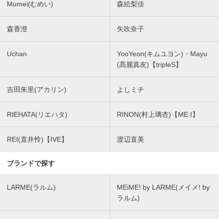
Mumei(むめい)
森絵梨佳
森香澄
矢吹奈子
Uchan
YooYeon(キムユヨン)・Mayu
(髙麗真友)【tripleS】
吉田朱里(アカリン)
よしミチ
RIEHATA(リエハタ)
RINON(村上璃杏)【ME:I】
REI(直井怜)【IVE】
渡辺直美
ブランドで探す
LARME(ラルム)
MEiME! by LARME(メイメ! by
ラルム)