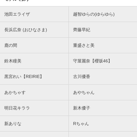
池田エライザ
越智ゆらの(ゆらゆら)
長浜広奈 (おひなさま)
齊藤早紀
鹿の間
重盛さと美
鈴木瞳美
守屋麗奈【櫻坂46】
黒宮れい【REIRIE】
古川優香
あかちゃす
あやちゃん
明日花キララ
新木優子
新ありな
Rちゃん