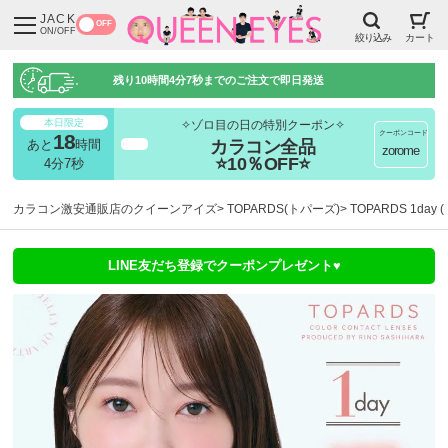
JACK
OFF
ON/OFF
絞り込み
カート
残り
10時間4分6秒
までのご注文で即日発送
本日限定
✧ゾロ目の日の特別クーポン✧
クーポンコード
18
カラコン全品
あと
時間
超得
zorome
⭐10％OFF⭐
4分6秒
カラコン激安通販店のクイーンアイズ
TOPARDS(トパーズ)
TOPARDS 1da
LINE友だち登録でクーポンプレゼント♥