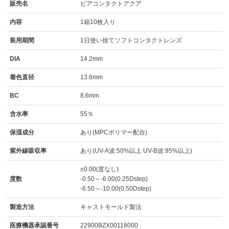
販売名
ピアコンタクトアクア
内容
1箱10枚入り
装用期間
1日使い捨てソフトコンタクトレンズ
DIA
14.2mm
着色直径
13.6mm
BC
8.6mm
含水率
55％
保湿成分
あり(MPCポリマー配合)
紫外線吸収率
あり(UV-A波:50%以上 UV-B波:95%以上)
±0.00(度なし)
度数
-0.50～-6.00(0.25Dstep)
-6.50～-10.00(0.50Dstep)
製造方法
キャストモールド製法
医療機器承認番号
22900BZX00118000