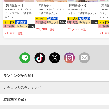
【即日発送OK♪】
【即日発送OK♪】
【即日発送OK♪】
【即日発
TOPARDS トパーズ ベイ
TOPARDS トパーズ オパ
TOPARDS トパーズ デー
TOPAR
ビーエスプレッソ(1箱10
ール(1箱10枚入り)
トトパーズ(1箱10枚入り)
ロベリー
枚入り)
枚入り)
ネコポス
送料無料
ネコポス
送料無料
ネコポス
送料無料
即日発送
UVカット
1day
即日発送
UVカット
1day
ネコポ
即日発送
UVカット
1day
即日発
¥
1,760
¥
1,760
税込
税込
¥
1,760
¥
1,76
税込
ランキングから探す
カラコン人気ランキング
装用期間で探す