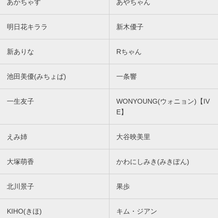
あかちゃす
あやちゃん
明日花キララ
新木優子
新ありな
Rちゃん
池田美優(みちょぱ)
一条響
一生友子
WONYOUNG(ウォニョン)【IV
E】
えみ姉
大谷映美里
大塚萌香
かわにしみき(みきぽん)
北川景子
果歩
KIHO(きほ)
キム・ジアン