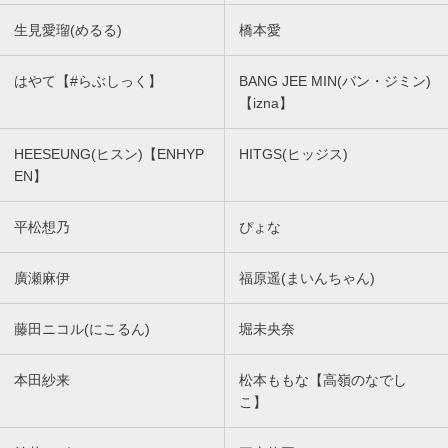
生見愛瑠(めるる)
橋本愛
はやて【#らぶしっく】
BANG JEE MIN(バン・ジミン)
【izna】
HEESEUNG(ヒスン)【ENHYP
HITGS(ヒッジス)
EN】
平松想乃
ぴょな
廣瀬麻伊
福原遥(まいんちゃん)
藤田ニコル(にこるん)
堀未央奈
本田紗来
松本ももな【高嶺のなでし
こ】