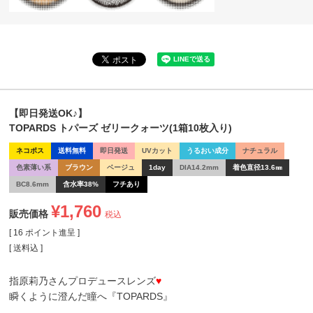
【即日発送OK♪】
TOPARDS トパーズ ゼリークォーツ(1箱10枚入り)
ネコポス
送料無料
即日発送
UVカット
うるおい成分
ナチュラル
色素薄い系
ブラウン
ベージュ
1day
DIA14.2mm
着色直径13.6㎜
BC8.6mm
含水率38%
フチあり
¥
1,760
販売価格
税込
[
16
ポイント進呈 ]
送料込
指原莉乃さんプロデュースレンズ
♥
瞬くように澄んだ瞳へ『TOPARDS』