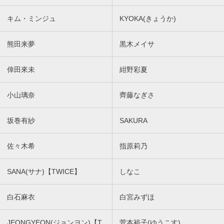
キム・ミンジュ
KYOKA(きょうか)
熊田来夢
黒木メイサ
倖田來未
紺野彩夏
小山璃奈
齊藤なぎさ
坂巻有紗
SAKURA
佐々木希
指原莉乃
SANA(サナ)【TWICE】
しなこ
白石麻衣
白宮みずほ
JEONGYEON(ジョンヨン)【T
菅本裕子(ゆうこす)