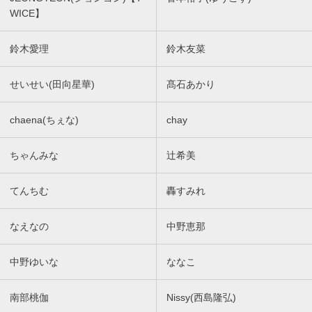
WICE】
鈴木愛理
鈴木友菜
せいせい(田向星華)
髙石あかり
chaena(ちぇな)
chay
ちゃんみな
辻希美
てんちむ
轟すみれ
なえなの
中野恵那
中野ゆいな
ななこ
南部桃伽
Nissy(西島隆弘)