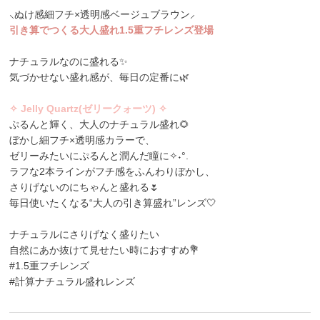
⸜ぬけ感細フチ×透明感ベージュブラウン⸝
引き算でつくる大人盛れ1.5重フチレンズ登場
ナチュラルなのに盛れる✨
気づかせない盛れ感が、毎日の定番に🌿
✧ Jelly Quartz(ゼリークォーツ) ✧
ぷるんと輝く、大人のナチュラル盛れ🌻
ぼかし細フチ×透明感カラーで、
ゼリーみたいにぷるんと潤んだ瞳に✧˖°.
ラフな2本ラインがフチ感をふんわりぼかし、
さりげないのにちゃんと盛れる🌷
毎日使いたくなる“大人の引き算盛れ”レンズ🤍
ナチュラルにさりげなく盛りたい
自然にあか抜けて見せたい時におすすめ💐
#1.5重フチレンズ
#計算ナチュラル盛れレンズ