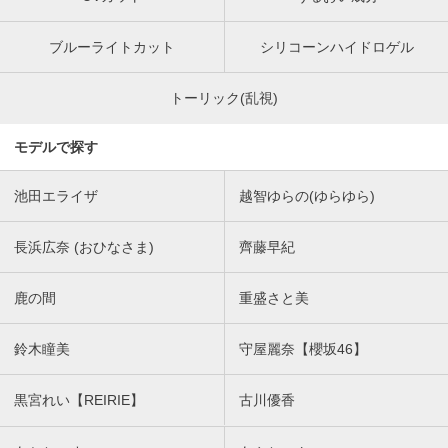
ブルーライトカット
シリコーンハイドロゲル
トーリック(乱視)
モデルで探す
池田エライザ
越智ゆらの(ゆらゆら)
長浜広奈 (おひなさま)
齊藤早紀
鹿の間
重盛さと美
鈴木瞳美
守屋麗奈【櫻坂46】
黒宮れい【REIRIE】
古川優香