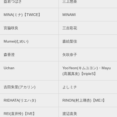
益若つばさ
三上悠亜
MINA(ミナ)【TWICE】
MINAMI
宮脇咲良
三吉彩花
Mumei(むめい)
森絵梨佳
森香澄
矢吹奈子
Uchan
YooYeon(キムユヨン)・Mayu
(髙麗真友)【tripleS】
吉田朱里(アカリン)
よしミチ
RIEHATA(リエハタ)
RINON(村上璃杏)【ME:I】
REI(直井怜)【IVE】
渡辺直美