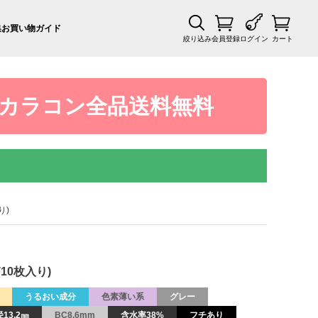
集
お買い物ガイド
絞り込み
会員登録
ログイン
カート
カラコン全品送料無料
り)
10枚入り)
うるおい成分
色素薄い系
グレー
13.2㎜
BC8.6mm
含水率38%
フチあり