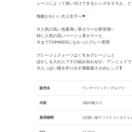
シーンによって使い分けできるレンズをそろえ、ど
無敵かわいい大人女子へ
❤
今人気の高い色素薄い系カラーが新登場✨
特に人気の高いベージュ系カラーと、
今までTOPARDSになかったグレー系😻
グレージュクォーツはくすみグレージュと
ぼかしを入れたフチの組み合わせが、アンニュイで
大人っぽい瞳を作り出す裸眼風小さめレンズ❣
販売名
ワンデーツッティアルファ
内容
1箱10枚入り
装用期間
1日使い捨てソフトコンタクト