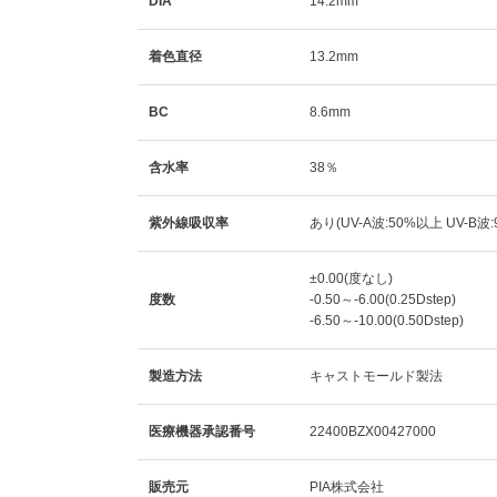
DIA
14.2mm
着色直径
13.2mm
BC
8.6mm
含水率
38％
紫外線吸収率
あり(UV-A波:50%以上 UV-B波
±0.00(度なし)
度数
-0.50～-6.00(0.25Dstep)
-6.50～-10.00(0.50Dstep)
製造方法
キャストモールド製法
医療機器承認番号
22400BZX00427000
販売元
PIA株式会社