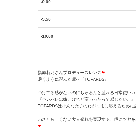
-9.00
-9.50
-10.00
指原莉乃さんプロデュースレンズ
❤
瞬くように澄んだ瞳へ『TOPARDS』
つけてる感がないのにちゅるんと盛れる日常使いカ
『バレバレは嫌。けれど変わったって感じたい。』
TOPARDSはそんな女子のわがままに応えるため
わざとらしくない大人盛れを実現する、瞳にツヤを
❤