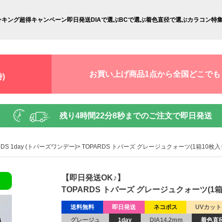
ンキング
超得キャンペーン
即日発送
DIAで選ぶ
BCで選ぶ
着色直径で選ぶ
カラコン特
お買い上げ商品1点から全国どこでも
)
残り
4時間22分7秒
までのご注文で即日発送
RDS 1day (トパーズワンデー)
TOPARDS トパーズ グレージュクォーツ(1箱10枚入
【即日発送OK♪】
TOPARDS トパーズ グレージュクォーツ(1箱
送料無料
即日発送
ネコポス
UVカット
グレージュ
1day
DIA14.2mm
着色直径