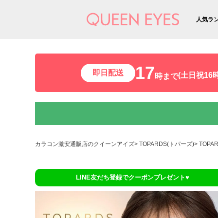
人気ラ
17
即日配送
(土日祝16時
時まで
カラコン激安通販店のクイーンアイズ
TOPARDS(トパーズ)
TOPA
LINE友だち登録でクーポンプレゼント♥