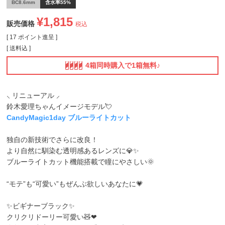
BC8.6mm
含水率55%
¥
1,815
販売価格
税込
[
17
ポイント進呈 ]
送料込
4箱同時購入で1箱無料♪
⸜ リニューアル ⸝
鈴木愛理ちゃんイメージモデル💘
CandyMagic1day ブルーライトカット
独自の新技術でさらに改良！
より自然に馴染む透明感あるレンズに💎✨
ブルーライトカット機能搭載で瞳にやさしい🌞
“モテ”も“可愛い”もぜんぶ欲しいあなたに💗
✨ビギナーブラック✨
クリクリドーリー可愛い🧸❤