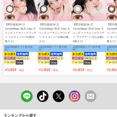
【即日発送OK♪】
【即日発送OK♪】
【即日発送OK♪】
【即日発
CandyMagic BLB 1day キ
CandyMagic BLB 1day キ
CandyMagic BLB 1day キ
CandyM
ャンディーマジックワンデ
ャンディーマジックワンデ
ャンディーマジックワンデ
ャンデ
ー メルティハニー(1箱10
ー チョコミュー(1箱10枚
ー アリアナヘーゼル(1箱1
ー キン
枚入り)
入り)
0枚入り)
枚入り)
4箱同時購入で１箱分無
4箱同時購入で１箱分無
4箱同時購入で１箱分無
4箱同時
料！
料！
料！
料！
ネコポス
送料無料
ネコポス
送料無料
ネコポス
送料無料
ネコポ
即日発送
UVカット
即日発送
UVカット
即日発送
UVカット
即日発
ﾌﾞﾙｰﾗｲﾄ
1day
ﾌﾞﾙｰﾗｲﾄ
1day
ﾌﾞﾙｰﾗｲﾄ
1day
ﾌﾞﾙｰﾗｲﾄ
¥
1,815
¥
1,815
¥
1,815
¥
1,81
税込
税込
税込
ランキングから探す