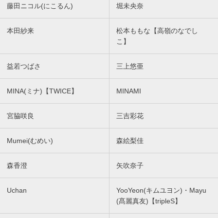
藤田ニコル(にこるん)
堀未央奈
本田紗来
松本ももな【高嶺のなでし
こ】
益若つばさ
三上悠亜
MINA(ミナ)【TWICE】
MINAMI
宮脇咲良
三吉彩花
Mumei(むめい)
森絵梨佳
森香澄
矢吹奈子
Uchan
YooYeon(キムユヨン)・Mayu
(髙麗真友)【tripleS】