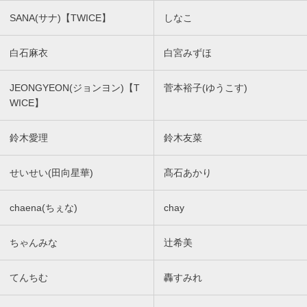
SANA(サナ)【TWICE】
しなこ
白石麻衣
白宮みずほ
JEONGYEON(ジョンヨン)【T
菅本裕子(ゆうこす)
WICE】
鈴木愛理
鈴木友菜
せいせい(田向星華)
髙石あかり
chaena(ちぇな)
chay
ちゃんみな
辻希美
てんちむ
轟すみれ