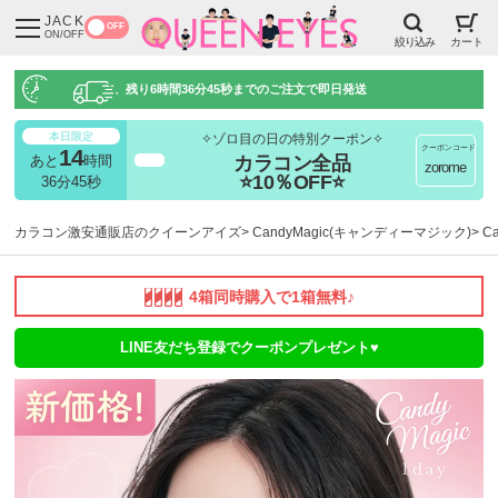
JACK
OFF
ON/OFF
絞り込み
カート
残り
6時間36分44秒
までのご注文で即日発送
本日限定
✧ゾロ目の日の特別クーポン✧
クーポンコード
14
カラコン全品
あと
時間
超得
zorome
⭐10％OFF⭐
36分45秒
カラコン激安通販店のクイーンアイズ
CandyMagic(キャンディーマジック)
C
4箱同時購入で1箱無料♪
LINE友だち登録でクーポンプレゼント♥