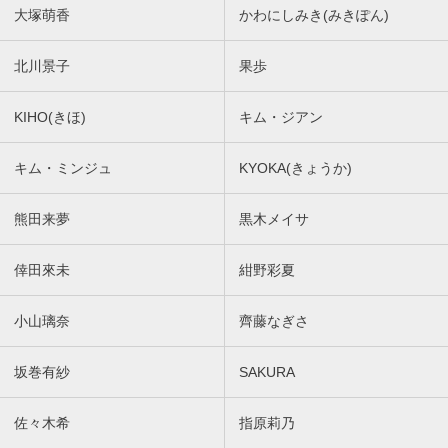
大塚萌香
かわにしみき(みきぽん)
北川景子
果歩
KIHO(きほ)
キム・ジアン
キム・ミンジュ
KYOKA(きょうか)
熊田来夢
黒木メイサ
倖田來未
紺野彩夏
小山璃奈
齊藤なぎさ
坂巻有紗
SAKURA
佐々木希
指原莉乃