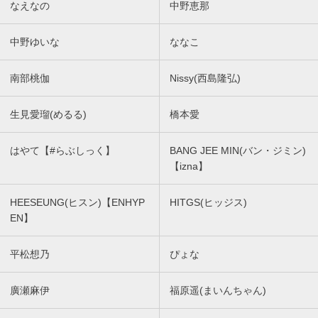
なえなの
中野恵那
中野ゆいな
ななこ
南部桃伽
Nissy(西島隆弘)
生見愛瑠(めるる)
橋本愛
はやて【#らぶしっく】
BANG JEE MIN(バン・ジミン)
【izna】
HEESEUNG(ヒスン)【ENHYP
HITGS(ヒッジス)
EN】
平松想乃
ぴょな
廣瀬麻伊
福原遥(まいんちゃん)