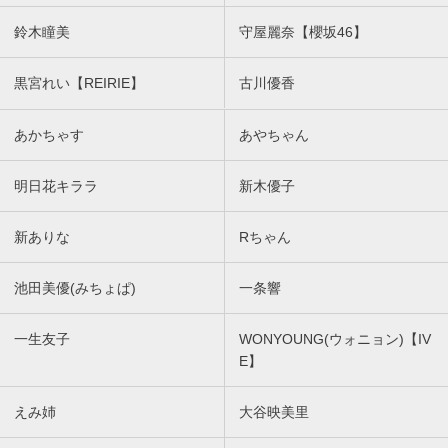
鈴木瞳美
守屋麗奈【櫻坂46】
黒宮れい【REIRIE】
古川優香
あかちゃす
あやちゃん
明日花キララ
新木優子
新ありな
Rちゃん
池田美優(みちょぱ)
一条響
一生友子
WONYOUNG(ウォニョン)【IV
E】
えみ姉
大谷映美里