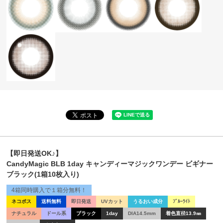
【即日発送OK♪】
CandyMagic BLB 1day キャンディーマジックワンデー ビギナー
ブラック(1箱10枚入り)
4箱同時購入で１箱分無料！
ネコポス
送料無料
即日発送
UVカット
うるおい成分
ﾌﾞﾙｰﾗｲﾄ
ナチュラル
ドール系
ブラック
1day
DIA14.5mm
着色直径13.9㎜