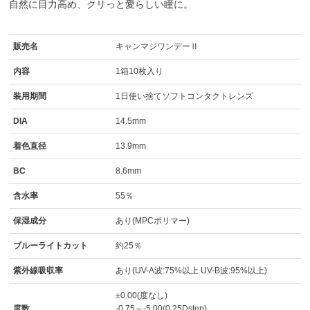
自然に目力高め、クリっと愛らしい瞳に。
販売名
キャンマジワンデーⅡ
内容
1箱10枚入り
装用期間
1日使い捨てソフトコンタクトレンズ
DIA
14.5mm
着色直径
13.9mm
BC
8.6mm
含水率
55％
保湿成分
あり(MPCポリマー)
ブルーライトカット
約25％
紫外線吸収率
あり(UV-A波:75%以上 UV-B波:95%以上)
±0.00(度なし)
度数
-0.75～-5.00(0.25Dstep)