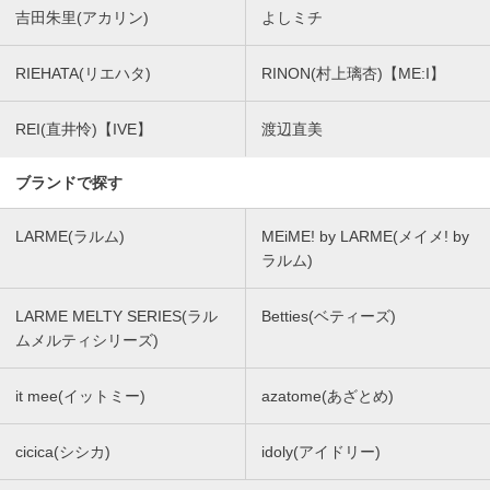
吉田朱里(アカリン)
よしミチ
RIEHATA(リエハタ)
RINON(村上璃杏)【ME:I】
REI(直井怜)【IVE】
渡辺直美
ブランドで探す
LARME(ラルム)
MEiME! by LARME(メイメ! by
ラルム)
LARME MELTY SERIES(ラル
Betties(ベティーズ)
ムメルティシリーズ)
it mee(イットミー)
azatome(あざとめ)
cicica(シシカ)
idoly(アイドリー)