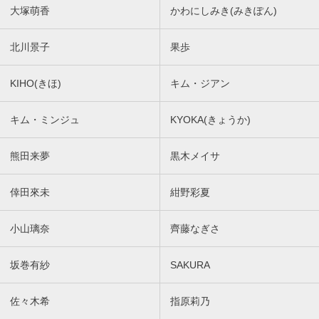
大塚萌香
かわにしみき(みきぽん)
北川景子
果歩
KIHO(きほ)
キム・ジアン
キム・ミンジュ
KYOKA(きょうか)
熊田来夢
黒木メイサ
倖田來未
紺野彩夏
小山璃奈
齊藤なぎさ
坂巻有紗
SAKURA
佐々木希
指原莉乃