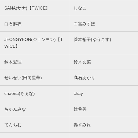
SANA(サナ)【TWICE】
しなこ
白石麻衣
白宮みずほ
JEONGYEON(ジョンヨン)【T
菅本裕子(ゆうこす)
WICE】
鈴木愛理
鈴木友菜
せいせい(田向星華)
髙石あかり
chaena(ちぇな)
chay
ちゃんみな
辻希美
てんちむ
轟すみれ