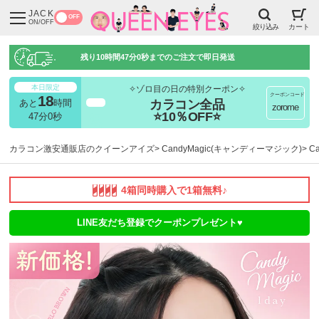
JACK
OFF
ON/OFF
絞り込み
カート
残り
10時間46分59秒
までのご注文で即日発送
本日限定
✧ゾロ目の日の特別クーポン✧
クーポンコード
18
カラコン全品
あと
時間
超得
zorome
⭐10％OFF⭐
46分59秒
カラコン激安通販店のクイーンアイズ
CandyMagic(キャンディーマジック)
C
4箱同時購入で1箱無料♪
LINE友だち登録でクーポンプレゼント♥