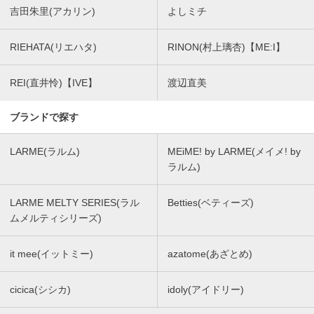
吉田朱里(アカリン)
よしミチ
RIEHATA(リエハタ)
RINON(村上璃杏)【ME:I】
REI(直井怜)【IVE】
渡辺直美
ブランドで探す
LARME(ラルム)
MEiME! by LARME(メイメ! by
ラルム)
LARME MELTY SERIES(ラル
Betties(ベティーズ)
ムメルティシリーズ)
it mee(イットミー)
azatome(あざとめ)
cicica(シシカ)
idoly(アイドリー)