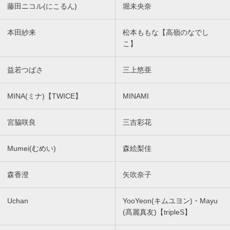
藤田ニコル(にこるん)
堀未央奈
本田紗来
松本ももな【高嶺のなでし
こ】
益若つばさ
三上悠亜
MINA(ミナ)【TWICE】
MINAMI
宮脇咲良
三吉彩花
Mumei(むめい)
森絵梨佳
森香澄
矢吹奈子
Uchan
YooYeon(キムユヨン)・Mayu
(髙麗真友)【tripleS】