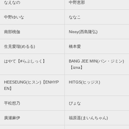
なえなの
中野恵那
中野ゆいな
ななこ
南部桃伽
Nissy(西島隆弘)
生見愛瑠(めるる)
橋本愛
はやて【#らぶしっく】
BANG JEE MIN(バン・ジミン)
【izna】
HEESEUNG(ヒスン)【ENHYP
HITGS(ヒッジス)
EN】
平松想乃
ぴょな
廣瀬麻伊
福原遥(まいんちゃん)