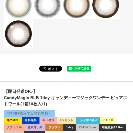
【即日発送OK♪】
CandyMagic BLB 1day キャンディーマジックワンデー ピュアエ
トワール(1箱10枚入り)
4箱同時購入で１箱分無料！
ネコポス
送料無料
即日発送
UVカット
うるおい成分
ﾌﾞﾙｰﾗｲﾄ
ナチュラル
色素薄い系
ブラウン
1day
DIA14.5mm
着色直径13.8㎜