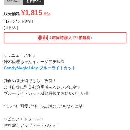
BC8.6mm
含水率55%
¥
1,815
販売価格
税込
[
17
ポイント進呈 ]
送料込
4箱同時購入で1箱無料♪
⸜ リニューアル ⸝
鈴木愛理ちゃんイメージモデル💘
CandyMagic1day ブルーライトカット
独自の新技術でさらに改良！
より自然に馴染む透明感あるレンズに💎✨
ブルーライトカット機能搭載で瞳にやさしい🌞
“モテ”も“可愛い”もぜんぶ欲しいあなたに💗
✨ピュアエトワール✨
瞳可愛くアップデート⋆🦢˚⟡˖ ࣪