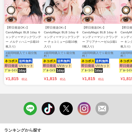
【即日発送OK♪】
【即日発送OK♪】
【即日発送OK♪】
【即日発
CandyMagic BLB 1day キ
CandyMagic BLB 1day キ
CandyMagic BLB 1day キ
CandyM
ャンディーマジックワンデ
ャンディーマジックワンデ
ャンディーマジックワンデ
ャンデ
ー メルティハニー(1箱10
ー チョコミュー(1箱10枚
ー アリアナヘーゼル(1箱1
ー キン
枚入り)
入り)
0枚入り)
枚入り)
4箱同時購入で１箱分無
4箱同時購入で１箱分無
4箱同時購入で１箱分無
4箱同時
料！
料！
料！
料！
ネコポス
送料無料
ネコポス
送料無料
ネコポス
送料無料
ネコポ
即日発送
UVカット
即日発送
UVカット
即日発送
UVカット
即日発
ﾌﾞﾙｰﾗｲﾄ
1day
ﾌﾞﾙｰﾗｲﾄ
1day
ﾌﾞﾙｰﾗｲﾄ
1day
ﾌﾞﾙｰﾗｲﾄ
¥
1,815
¥
1,815
¥
1,815
¥
1,81
税込
税込
税込
ランキングから探す