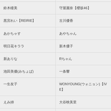
鈴木瞳美
守屋麗奈【櫻坂46】
黒宮れい【REIRIE】
古川優香
あかちゃす
あやちゃん
明日花キララ
新木優子
新ありな
Rちゃん
池田美優(みちょぱ)
一条響
一生友子
WONYOUNG(ウォニョン)【IV
E】
えみ姉
大谷映美里