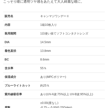
こっそり瞳に透明ツヤ感をあたえて大人綺麗な瞳に。
販売名
キャンマジワンデーⅡ
内容
1箱10枚入り
装用期間
1日使い捨てソフトコンタクトレンズ
DIA
14.5mm
着色直径
13.8mm
BC
8.6mm
含水率
55％
保湿成分
あり(MPCポリマー)
ブルーライトカット
約25％
紫外線吸収率
あり(UV-A波:75%以上 UV-B波:95%以上)
±0.00(度なし)
度数
-0.75～-5.00(0.25Dstep)