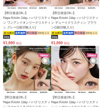
【即日発送OK♪】
【即日発送OK♪】
Hapa Kristin 1day ハパクリスティ
Hapa Kristin 1day ハパクリスティ
ン ワンアンドオンリークリスティ
ン デューイクリスティン ブラウ
ン グレー(1箱10枚入り)
ン(1箱10枚入り)
ネコポス
送料無料
即日発送
UVカット
ネコポス
送料無料
即日発送
UVカット
1day
1day
¥
1,890
¥
1,890
税込
税込
【即日発送OK♪】
【即日発送OK♪】
Hapa Kristin 1day ハパクリスティ
Hapa Kristin 1day ハパクリスティ
ン ファーストラブクリスティン
ン シュガーハイクリスティンプラ