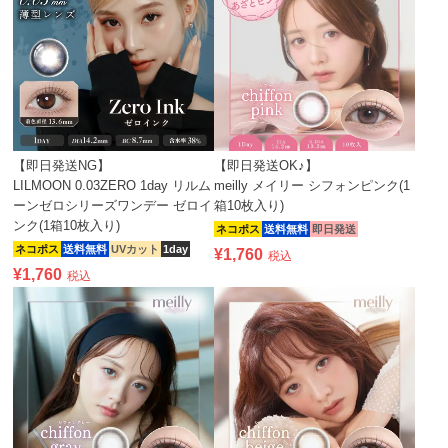
【即日発送NG】
【即日発送OK♪】
LILMOON 0.03ZERO 1day リルム
meilly メイリー シフォンピンク(1
ーンゼロシリーズワンデー ゼロイ
箱10枚入り)
ンク(1箱10枚入り)
ネコポス
送料無料
即日発送
ネコポス
送料無料
UVカット
1day
¥
1,760
税込
¥
1,760
税込