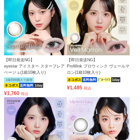
【即日発送NG】
【即日発送NG】
eyestar アイスター スターフレア
ProWink プロウィンク ヴェールマ
ベージュ(1箱10枚入り)
ロン(1箱10枚入り)
ネコポス
送料無料
ﾌﾞﾙｰﾗｲﾄ
1day
3箱同時購入で超得
ネコポス
送料無料
1day
¥
1,485
税込
¥
1,760
税込