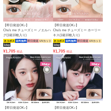
【即日発送OK♪】
【即日発送OK♪】
Chu's me チューズミー ノエルハ
Chu's me チューズミー ホーリー
グ(1箱10枚入り)
キス(1箱10枚入り)
ネコポス
送料無料
即日発送
UVカット
ネコポス
送料無料
即日発送
UVカット
1day
1day
¥
1,705
¥
1,705
税込
税込
【即日発送OK♪】
【即日発送OK♪】