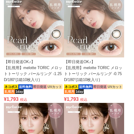
【即日発送OK♪】
【即日発送OK♪】
【乱視用】melotte TORIC メロッ
【乱視用】melotte TORIC メロッ
トトーリック パールリング -1.25
トトーリック パールリング -0.75
D/180°(1箱10枚入り)
D/180°(1箱10枚入り)
ネコポス
送料無料
即日発送
UVカット
ネコポス
送料無料
即日発送
UVカット
乱視用
1day
乱視用
1day
¥
1,793
¥
1,793
税込
税込