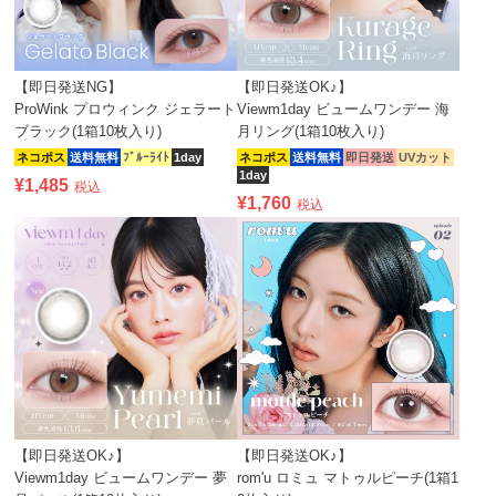
【即日発送NG】
【即日発送OK♪】
ProWink プロウィンク ジェラート
Viewm1day ビュームワンデー 海
ブラック(1箱10枚入り)
月リング(1箱10枚入り)
ネコポス
送料無料
ﾌﾞﾙｰﾗｲﾄ
1day
ネコポス
送料無料
即日発送
UVカット
1day
¥
1,485
税込
¥
1,760
税込
【即日発送OK♪】
【即日発送OK♪】
Viewm1day ビュームワンデー 夢
rom'u ロミュ マトゥルピーチ(1箱1