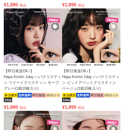
¥
1,890
¥
1,890
税込
税込
【即日発送OK♪】
【即日発送OK♪】
Hapa Kristin 1day ハパクリスティ
Hapa Kristin 1day ハパクリスティ
ン ツイードクリスティン モーブ
ン ピットアペットクリスティン
グレー(1箱10枚入り)
ベージュ(1箱10枚入り)
ネコポス
送料無料
即日発送
UVカット
ネコポス
送料無料
即日発送
UVカット
1day
1day
¥
1,890
¥
1,890
税込
税込