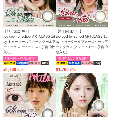
【即日発送OK♪】
【即日発送OK♪】
too cool for school ARTCLASS 1d
too cool for school ARTCLASS 1d
ay トゥークールフォースクールア
ay トゥークールフォースクールア
ートクラス デューミスト(1箱10枚
ートクラス クレアフォール(1箱10
入り)
枚入り)
3箱同時購入で1箱分無料！
3箱同時購入で1箱分無料！
ネコポス
送料無料
即日発送
1day
ネコポス
送料無料
即日発送
1day
¥
1,760
¥
1,760
税込
税込