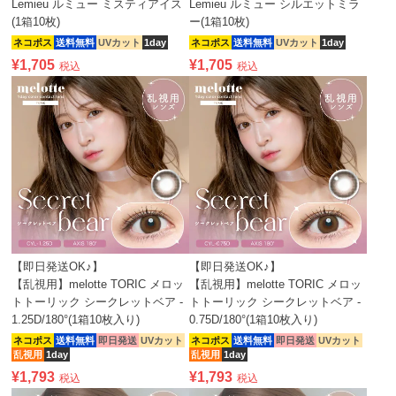
Lemieu ルミュー ミスティアイス
Lemieu ルミュー シルエットミラ
(1箱10枚)
ー(1箱10枚)
ネコポス
送料無料
UVカット
1day
ネコポス
送料無料
UVカット
1day
¥
1,705
¥
1,705
税込
税込
【即日発送OK♪】
【即日発送OK♪】
【乱視用】melotte TORIC メロッ
【乱視用】melotte TORIC メロッ
トトーリック シークレットベア -
トトーリック シークレットベア -
1.25D/180°(1箱10枚入り)
0.75D/180°(1箱10枚入り)
ネコポス
送料無料
即日発送
UVカット
ネコポス
送料無料
即日発送
UVカット
乱視用
1day
乱視用
1day
¥
1,793
¥
1,793
税込
税込