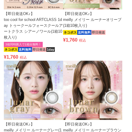
【即日発送OK♪】
【即日発送OK♪】
too cool for school ARTCLASS 1d
meilly メイリー ルーナーオリーブ
ay トゥークールフォースクールア
(1箱10枚入り)
ートクラス シアーノワール(1箱10
ネコポス
送料無料
即日発送
枚入り)
¥
1,760
税込
3箱同時購入で1箱分無料！
ネコポス
送料無料
即日発送
1day
¥
1,760
税込
【即日発送OK♪】
【即日発送OK♪】
meilly メイリー ルーナーグレー(1
meilly メイリー ルーナーブラウン