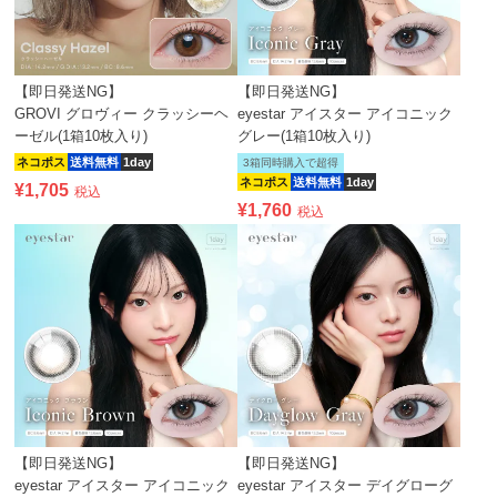
【即日発送NG】
【即日発送NG】
GROVI グロヴィー クラッシーヘ
eyestar アイスター アイコニック
ーゼル(1箱10枚入り)
グレー(1箱10枚入り)
ネコポス
送料無料
1day
3箱同時購入で超得
ネコポス
送料無料
1day
¥
1,705
税込
¥
1,760
税込
【即日発送NG】
【即日発送NG】
eyestar アイスター アイコニック
eyestar アイスター デイグローグ