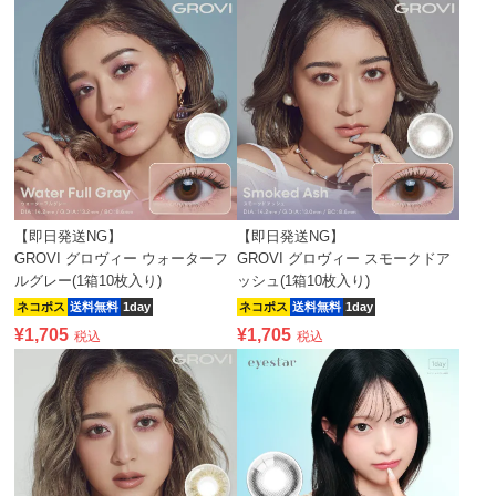
【即日発送NG】
【即日発送NG】
GROVI グロヴィー ウォーターフ
GROVI グロヴィー スモークドア
ルグレー(1箱10枚入り)
ッシュ(1箱10枚入り)
ネコポス
送料無料
1day
ネコポス
送料無料
1day
¥
1,705
¥
1,705
税込
税込