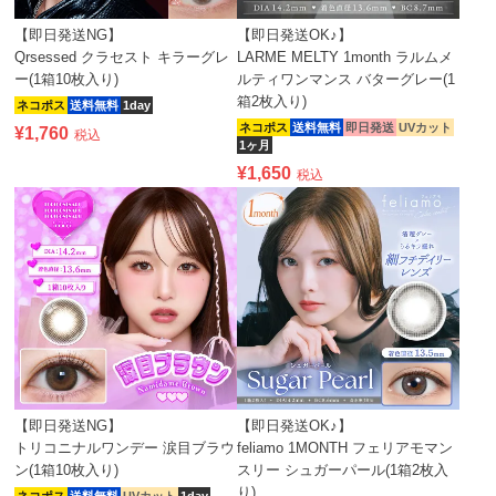
【即日発送NG】
【即日発送OK♪】
Qrsessed クラセスト キラーグレ
LARME MELTY 1month ラルムメ
ー(1箱10枚入り)
ルティワンマンス バターグレー(1
箱2枚入り)
ネコポス
送料無料
1day
ネコポス
送料無料
即日発送
UVカット
¥
1,760
税込
1ヶ月
¥
1,650
税込
【即日発送NG】
【即日発送OK♪】
トリコニナルワンデー 涙目ブラウ
feliamo 1MONTH フェリアモマン
ン(1箱10枚入り)
スリー シュガーパール(1箱2枚入
り)