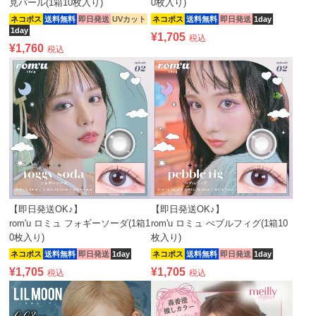
見パール(1箱10枚入り)
0枚入り)
ネコポス
送料無料
即日発送
UVカット
ネコポス
送料無料
即日発送
1day
1day
¥
1,705
税込
¥
1,760
税込
【即日発送OK♪】
【即日発送OK♪】
rom'u ロミュ フォギーソーダ(1箱1
rom'u ロミュ ぺブルフィグ(1箱10
0枚入り)
枚入り)
ネコポス
送料無料
即日発送
1day
ネコポス
送料無料
即日発送
1day
¥
1,705
¥
1,705
税込
税込