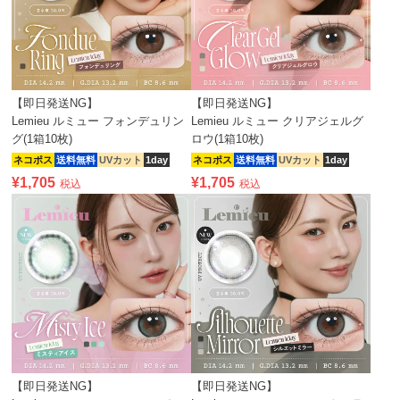
【即日発送NG】
【即日発送NG】
Lemieu ルミュー フォンデュリン
Lemieu ルミュー クリアジェルグ
グ(1箱10枚)
ロウ(1箱10枚)
ネコポス
送料無料
UVカット
1day
ネコポス
送料無料
UVカット
1day
¥
1,705
¥
1,705
税込
税込
【即日発送NG】
【即日発送NG】