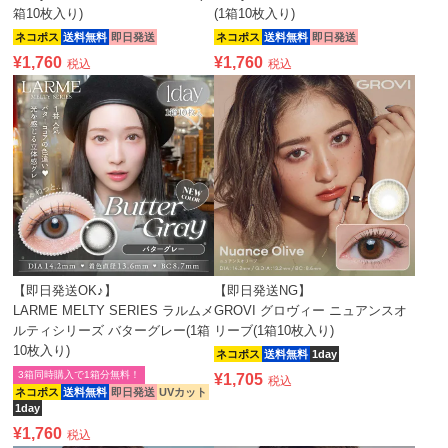
箱10枚入り)
(1箱10枚入り)
ネコポス
送料無料
即日発送
ネコポス
送料無料
即日発送
¥
1,760
¥
1,760
税込
税込
【即日発送OK♪】
【即日発送NG】
LARME MELTY SERIES ラルムメ
GROVI グロヴィー ニュアンスオ
ルティシリーズ バターグレー(1箱
リーブ(1箱10枚入り)
10枚入り)
ネコポス
送料無料
1day
3箱同時購入で1箱分無料！
¥
1,705
税込
ネコポス
送料無料
即日発送
UVカット
1day
¥
1,760
税込