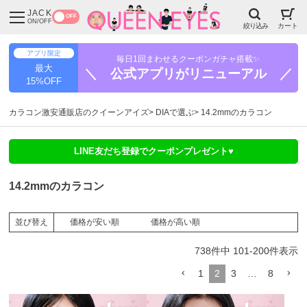
JACK
OFF
ON/OFF
絞り込み
カート
アプリ限定
毎日1回まわせるクーポンガチャ搭載✨
最大
＼ 公式アプリがリニューアル ／
15%OFF
カラコン激安通販店のクイーンアイズ
DIAで選ぶ
14.2mmのカラコン
LINE友だち登録でクーポンプレゼント♥
14.2mmのカラコン
価格が安い順
価格が高い順
並び替え
738
件中
101
-
200
件表示
1
2
3
…
8