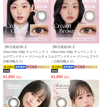
【即日発送OK♪】
【即日発送OK♪】
chuu Lens 1day チューレンズ ミ
chuu Lens 1day チューレンズ ミ
ルクアンドティー クリームチョコ
ルクアンドティー クリームブラウ
(1箱10枚入り)
ン(1箱10枚入り)
ネコポス
送料無料
即日発送
UVカット
ネコポス
送料無料
即日発送
UVカット
1day
1day
¥
1,800
¥
1,800
税込
税込