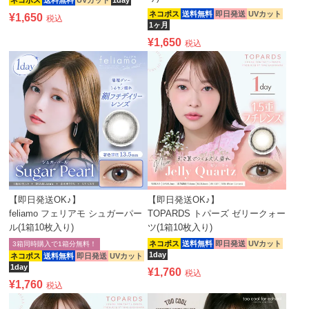
ネコポス
送料無料
UVカット
1day
ネコポス
送料無料
即日発送
UVカット
¥
1,650
税込
1ヶ月
¥
1,650
税込
【即日発送OK♪】
【即日発送OK♪】
feliamo フェリアモ シュガーパー
TOPARDS トパーズ ゼリークォー
ル(1箱10枚入り)
ツ(1箱10枚入り)
ネコポス
送料無料
即日発送
UVカット
3箱同時購入で1箱分無料！
1day
ネコポス
送料無料
即日発送
UVカット
1day
¥
1,760
税込
¥
1,760
税込