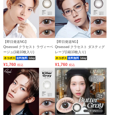
【即日発送NG】
【即日発送NG】
Qrsessed クラセスト ラヴィーベ
Qrsessed クラセスト ダスティグ
ージュ(1箱10枚入り)
レープ(1箱10枚入り)
ネコポス
送料無料
1day
ネコポス
送料無料
1day
¥
1,760
¥
1,760
税込
税込