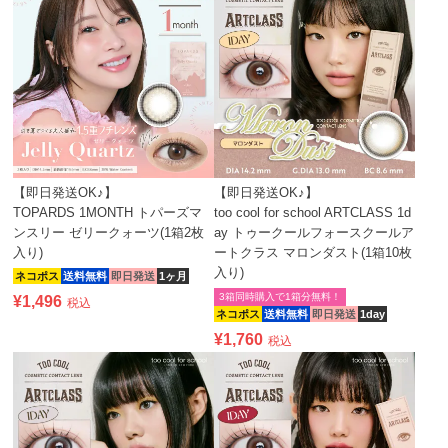
【即日発送OK♪】
【即日発送OK♪】
TOPARDS 1MONTH トパーズマ
too cool for school ARTCLASS 1d
ンスリー ゼリークォーツ(1箱2枚
ay トゥークールフォースクールア
入り)
ートクラス マロンダスト(1箱10枚
入り)
ネコポス
送料無料
即日発送
1ヶ月
3箱同時購入で1箱分無料！
¥
1,496
税込
ネコポス
送料無料
即日発送
1day
¥
1,760
税込