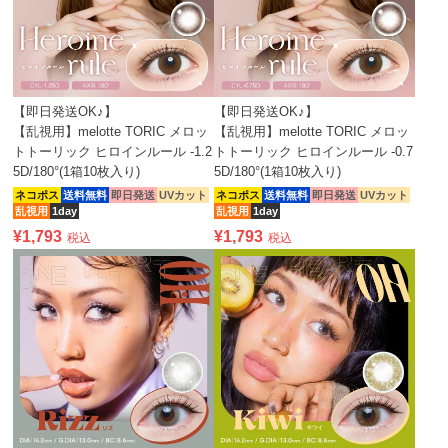
【即日発送OK♪】
【即日発送OK♪】
【乱視用】melotte TORIC メロッ
【乱視用】melotte TORIC メロッ
トトーリック ヒロインルール -1.2
トトーリック ヒロインルール -0.7
5D/180°(1箱10枚入り)
5D/180°(1箱10枚入り)
ネコポス
送料無料
即日発送
UVカット
ネコポス
送料無料
即日発送
UVカット
乱視用
1day
乱視用
1day
¥
1,793
¥
1,793
税込
税込