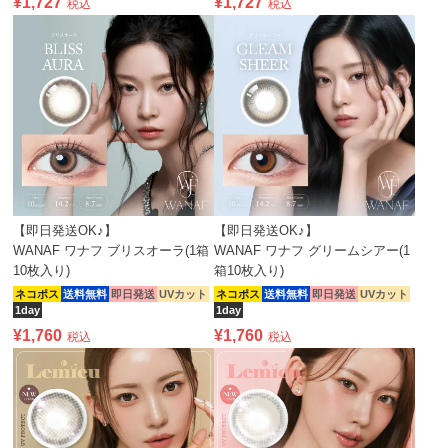
¥
1,727
¥
1,727
税込
税込
【即日発送OK♪】
【即日発送OK♪】
WANAF ワナフ ブリスオーラ(1箱
WANAF ワナフ グリームシアー(1
10枚入り)
箱10枚入り)
ネコポス
送料無料
即日発送
UVカット
ネコポス
送料無料
即日発送
UVカット
1day
1day
¥
1,760
¥
1,760
税込
税込