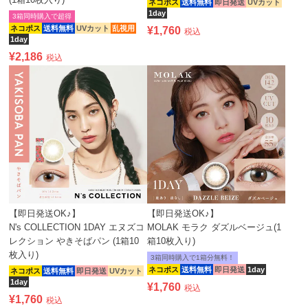
ネコポス
送料無料
即日発送
UVカット
1day
3箱同時購入で超得
ネコポス
送料無料
UVカット
乱視用
¥
1,760
税込
1day
¥
2,186
税込
【即日発送OK♪】
【即日発送OK♪】
N's COLLECTION 1DAY エヌズコ
MOLAK モラク ダズルベージュ(1
レクション やきそばパン (1箱10
箱10枚入り)
枚入り)
3箱同時購入で1箱分無料！
ネコポス
送料無料
即日発送
1day
ネコポス
送料無料
即日発送
UVカット
1day
¥
1,760
税込
¥
1,760
税込