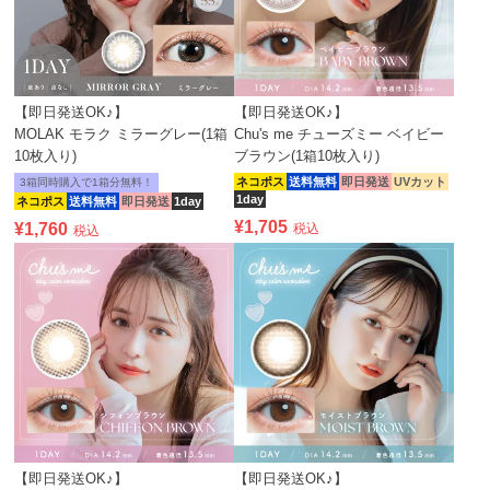
【即日発送OK♪】
【即日発送OK♪】
MOLAK モラク ミラーグレー(1箱
Chu's me チューズミー ベイビー
10枚入り)
ブラウン(1箱10枚入り)
ネコポス
送料無料
即日発送
UVカット
3箱同時購入で1箱分無料！
1day
ネコポス
送料無料
即日発送
1day
¥
1,705
¥
1,760
税込
税込
【即日発送OK♪】
【即日発送OK♪】