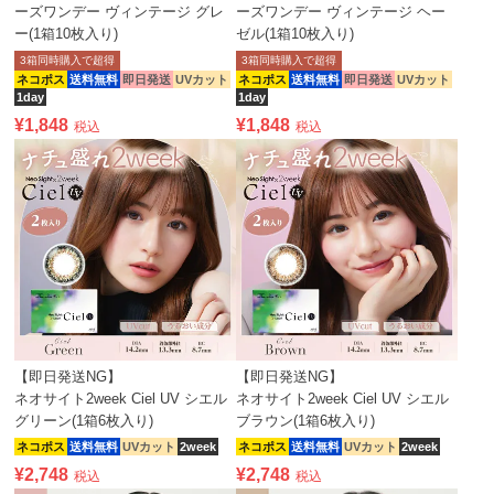
ーズワンデー ヴィンテージ グレ
ーズワンデー ヴィンテージ ヘー
ー(1箱10枚入り)
ゼル(1箱10枚入り)
3箱同時購入で超得
3箱同時購入で超得
ネコポス
送料無料
即日発送
UVカット
ネコポス
送料無料
即日発送
UVカット
1day
1day
¥
1,848
¥
1,848
税込
税込
【即日発送NG】
【即日発送NG】
ネオサイト2week Ciel UV シエル
ネオサイト2week Ciel UV シエル
グリーン(1箱6枚入り)
ブラウン(1箱6枚入り)
ネコポス
送料無料
UVカット
2week
ネコポス
送料無料
UVカット
2week
¥
2,748
¥
2,748
税込
税込