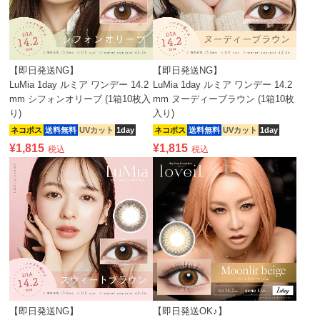
【即日発送NG】
【即日発送NG】
LuMia 1day ルミア ワンデー 14.2
LuMia 1day ルミア ワンデー 14.2
mm シフォンオリーブ (1箱10枚入
mm ヌーディーブラウン (1箱10枚
り)
入り)
ネコポス
送料無料
UVカット
1day
ネコポス
送料無料
UVカット
1day
¥
1,815
¥
1,815
税込
税込
【即日発送NG】
【即日発送OK♪】