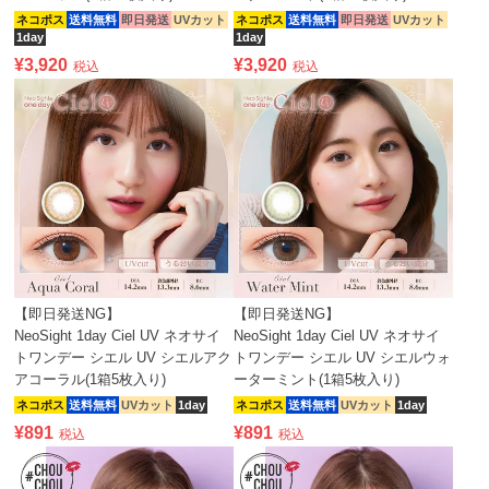
ネコポス
送料無料
即日発送
UVカット
ネコポス
送料無料
即日発送
UVカット
1day
1day
¥
3,920
¥
3,920
税込
税込
【即日発送NG】
【即日発送NG】
NeoSight 1day Ciel UV ネオサイ
NeoSight 1day Ciel UV ネオサイ
トワンデー シエル UV シエルアク
トワンデー シエル UV シエルウォ
アコーラル(1箱5枚入り)
ーターミント(1箱5枚入り)
ネコポス
送料無料
UVカット
1day
ネコポス
送料無料
UVカット
1day
¥
891
¥
891
税込
税込