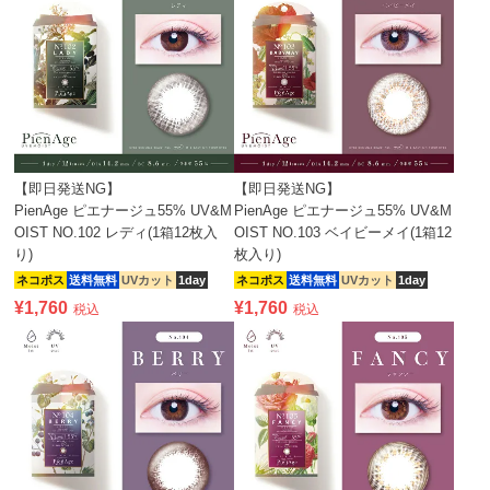
【即日発送NG】
【即日発送NG】
PienAge ピエナージュ55% UV&M
PienAge ピエナージュ55% UV&M
OIST NO.102 レディ(1箱12枚入
OIST NO.103 ベイビーメイ(1箱12
り)
枚入り)
ネコポス
送料無料
UVカット
1day
ネコポス
送料無料
UVカット
1day
¥
1,760
¥
1,760
税込
税込