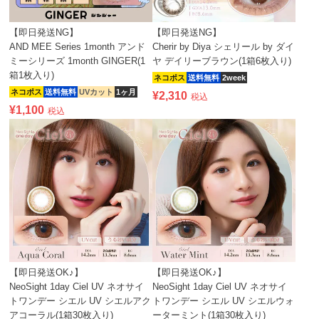
【即日発送NG】
【即日発送NG】
AND MEE Series 1month アンド
Cherir by Diya シェリール by ダイ
ミーシリーズ 1month GINGER(1
ヤ デイリーブラウン(1箱6枚入り)
箱1枚入り)
ネコポス
送料無料
2week
ネコポス
送料無料
UVカット
1ヶ月
¥
2,310
税込
¥
1,100
税込
【即日発送OK♪】
【即日発送OK♪】
NeoSight 1day Ciel UV ネオサイ
NeoSight 1day Ciel UV ネオサイ
トワンデー シエル UV シエルアク
トワンデー シエル UV シエルウォ
アコーラル(1箱30枚入り)
ーターミント(1箱30枚入り)