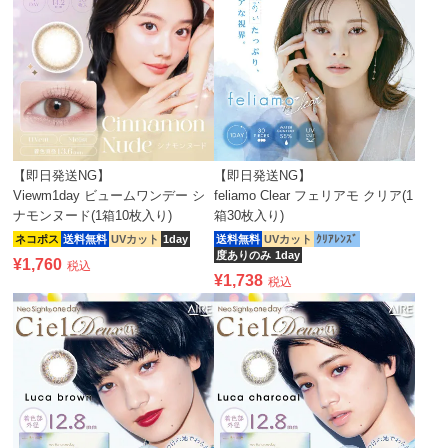
【即日発送NG】
【即日発送NG】
Viewm1day ビュームワンデー シ
feliamo Clear フェリアモ クリア(1
ナモンヌード(1箱10枚入り)
箱30枚入り)
ネコポス
送料無料
UVカット
1day
送料無料
UVカット
ｸﾘｱﾚﾝｽﾞ
度ありのみ
1day
¥
1,760
税込
¥
1,738
税込