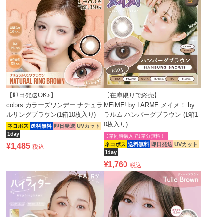
【即日発送OK♪】
【在庫限りで終売】
colors カラーズワンデー ナチュラ
MEiME! by LARME メイメ！ by
ルリングブラウン(1箱10枚入り)
ラルム ハンバーグブラウン (1箱1
0枚入り)
ネコポス
送料無料
即日発送
UVカット
1day
3箱同時購入で1箱分無料！
ネコポス
送料無料
即日発送
UVカット
¥
1,485
税込
1day
¥
1,760
税込