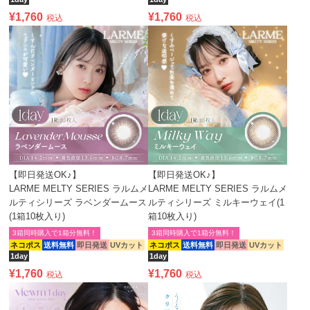
¥
1,760
¥
1,760
税込
税込
【即日発送OK♪】
【即日発送OK♪】
LARME MELTY SERIES ラルムメ
LARME MELTY SERIES ラルムメ
ルティシリーズ ラベンダームース
ルティシリーズ ミルキーウェイ(1
(1箱10枚入り)
箱10枚入り)
3箱同時購入で1箱分無料！
3箱同時購入で1箱分無料！
ネコポス
送料無料
即日発送
UVカット
ネコポス
送料無料
即日発送
UVカット
1day
1day
¥
1,760
¥
1,760
税込
税込