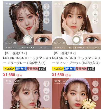
【即日発送OK♪】
【即日発送OK♪】
MOLAK 1MONTH モラクマンスリ
MOLAK 1MONTH モラクマンスリ
ー ミラーグレー (1箱2枚入り)
ー ティントブラウン(1箱2枚入り)
ネコポス
送料無料
即日発送
1ヶ月
ネコポス
送料無料
即日発送
1ヶ月
¥
1,650
¥
1,650
税込
税込