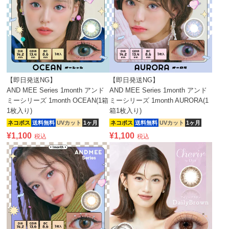
【即日発送NG】
【即日発送NG】
AND MEE Series 1month アンド
AND MEE Series 1month アンド
ミーシリーズ 1month OCEAN(1箱
ミーシリーズ 1month AURORA(1
1枚入り)
箱1枚入り)
ネコポス
送料無料
UVカット
1ヶ月
ネコポス
送料無料
UVカット
1ヶ月
¥
1,100
¥
1,100
税込
税込