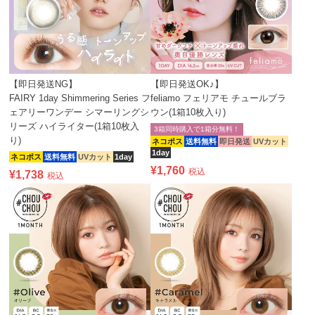
【即日発送NG】
【即日発送OK♪】
FAIRY 1day Shimmering Series フ
feliamo フェリアモ チュールブラ
ェアリーワンデー シマーリングシ
ウン(1箱10枚入り)
リーズ ハイライター(1箱10枚入
3箱同時購入で1箱分無料！
り)
ネコポス
送料無料
即日発送
UVカット
1day
ネコポス
送料無料
UVカット
1day
¥
1,760
税込
¥
1,738
税込