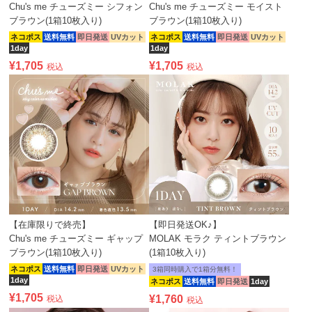
Chu's me チューズミー シフォン
Chu's me チューズミー モイスト
ブラウン(1箱10枚入り)
ブラウン(1箱10枚入り)
ネコポス
送料無料
即日発送
UVカット
ネコポス
送料無料
即日発送
UVカット
1day
1day
¥
1,705
¥
1,705
税込
税込
【在庫限りで終売】
【即日発送OK♪】
Chu's me チューズミー ギャップ
MOLAK モラク ティントブラウン
ブラウン(1箱10枚入り)
(1箱10枚入り)
ネコポス
送料無料
即日発送
UVカット
3箱同時購入で1箱分無料！
1day
ネコポス
送料無料
即日発送
1day
¥
1,705
¥
1,760
税込
税込