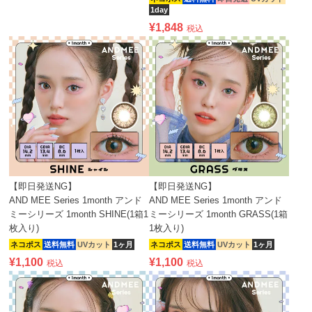
1day
¥
1,848
税込
【即日発送NG】
【即日発送NG】
AND MEE Series 1month アンド
AND MEE Series 1month アンド
ミーシリーズ 1month SHINE(1箱1
ミーシリーズ 1month GRASS(1箱
枚入り)
1枚入り)
ネコポス
送料無料
UVカット
1ヶ月
ネコポス
送料無料
UVカット
1ヶ月
¥
1,100
¥
1,100
税込
税込