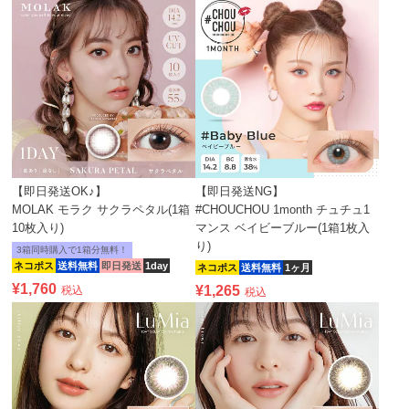
【即日発送OK♪】
【即日発送NG】
MOLAK モラク サクラペタル(1箱
#CHOUCHOU 1month チュチュ1
10枚入り)
マンス ベイビーブルー(1箱1枚入
り)
3箱同時購入で1箱分無料！
ネコポス
送料無料
即日発送
1day
ネコポス
送料無料
1ヶ月
¥
1,760
¥
1,265
税込
税込