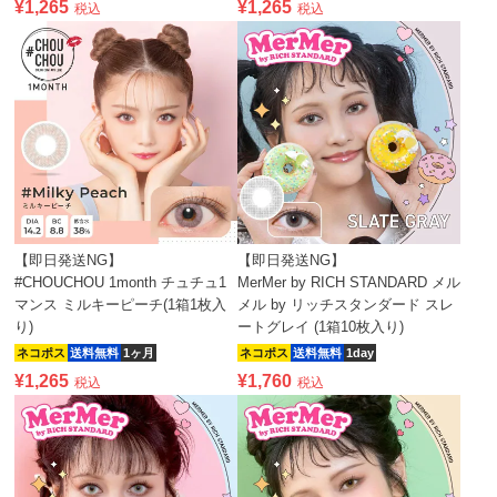
¥
1,265
¥
1,265
税込
税込
【即日発送NG】
【即日発送NG】
#CHOUCHOU 1month チュチュ1
MerMer by RICH STANDARD メル
マンス ミルキーピーチ(1箱1枚入
メル by リッチスタンダード スレ
り)
ートグレイ (1箱10枚入り)
ネコポス
送料無料
1ヶ月
ネコポス
送料無料
1day
¥
1,265
¥
1,760
税込
税込