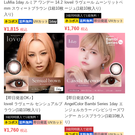
LuMia 1day ルミア ワンデー 14.2
loveil ラヴェール ムーンリットベ
mm スウィートブラウン (1箱10枚
ージュ(1箱10枚入り)
入り)
3箱同時購入で1箱無料！
ネコポス
送料無料
即日発送
UVカット
ネコポス
送料無料
UVカット
1day
¥
1,760
¥
1,815
税込
税込
【即日発送OK♪】
【即日発送OK♪】
loveil ラヴェール センシュアルブ
AngelColor Bambi Series 1day エ
ラウン(1箱10枚入り)
ンジェルカラー バンビシリーズワ
ンデー カシスブラウン(1箱10枚入
3箱同時購入で1箱無料！
り)
ネコポス
送料無料
即日発送
UVカット
¥
1,760
3箱同時購入で超得
税込
ネコポス
送料無料
即日発送
UVカット