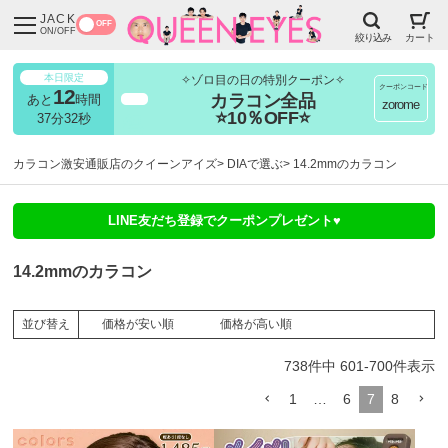
JACK
OFF
ON/OFF
絞り込み
カート
本日限定
✧ゾロ目の日の特別クーポン✧
クーポンコード
12
カラコン全品
あと
時間
超得
zorome
⭐10％OFF⭐
37分29秒
カラコン激安通販店のクイーンアイズ
DIAで選ぶ
14.2mmのカラコン
LINE友だち登録でクーポンプレゼント♥
14.2mmのカラコン
価格が安い順
価格が高い順
並び替え
738
件中
601
-
700
件表示
1
…
6
7
8