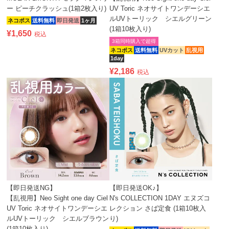
ー ピーチクラッシュ(1箱2枚入り)
UV Toric ネオサイトワンデーシエ
ルUVトーリック シエルグリーン
ネコポス
送料無料
即日発送
1ヶ月
(1箱10枚入り)
¥
1,650
税込
3箱同時購入で超得
ネコポス
送料無料
UVカット
乱視用
1day
¥
2,186
税込
【即日発送NG】
【即日発送OK♪】
【乱視用】Neo Sight one day Ciel
N's COLLECTION 1DAY エヌズコ
UV Toric ネオサイトワンデーシエ
レクション さば定食 (1箱10枚入
ルUVトーリック シエルブラウン
り)
(1箱10枚入り)