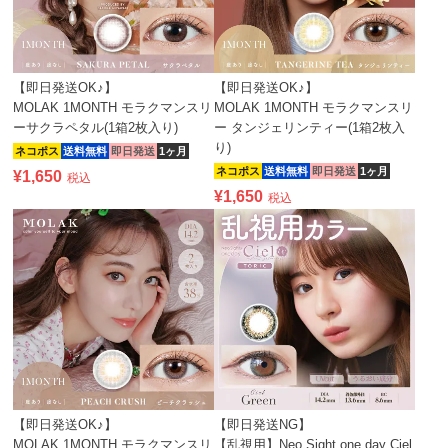
【即日発送OK♪】
【即日発送OK♪】
MOLAK 1MONTH モラクマンスリ
MOLAK 1MONTH モラクマンスリ
ーサクラペタル(1箱2枚入り)
ー タンジェリンティー(1箱2枚入
り)
ネコポス
送料無料
即日発送
1ヶ月
ネコポス
送料無料
即日発送
1ヶ月
¥
1,650
税込
¥
1,650
税込
【即日発送OK♪】
【即日発送NG】
MOLAK 1MONTH モラクマンスリ
【乱視用】Neo Sight one day Ciel