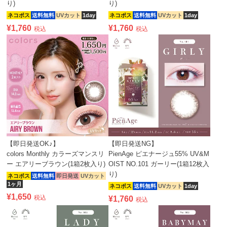
り)
り)
ネコポス
送料無料
UVカット
1day
ネコポス
送料無料
UVカット
1day
¥
1,760
¥
1,760
税込
税込
【即日発送OK♪】
【即日発送NG】
colors Monthly カラーズマンスリ
PienAge ピエナージュ55% UV&M
ー エアリーブラウン(1箱2枚入り)
OIST NO.101 ガーリー(1箱12枚入
り)
ネコポス
送料無料
即日発送
UVカット
1ヶ月
ネコポス
送料無料
UVカット
1day
¥
1,650
税込
¥
1,760
税込