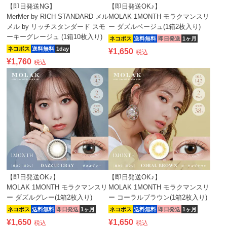
【即日発送NG】
【即日発送OK♪】
MerMer by RICH STANDARD メル
MOLAK 1MONTH モラクマンスリ
メル by リッチスタンダード スモ
ー ダズルベージュ(1箱2枚入り)
ーキーグレージュ (1箱10枚入り)
ネコポス
送料無料
即日発送
1ヶ月
ネコポス
送料無料
1day
¥
1,650
税込
¥
1,760
税込
【即日発送OK♪】
【即日発送OK♪】
MOLAK 1MONTH モラクマンスリ
MOLAK 1MONTH モラクマンスリ
ー ダズルグレー(1箱2枚入り)
ー コーラルブラウン(1箱2枚入り)
ネコポス
送料無料
即日発送
1ヶ月
ネコポス
送料無料
即日発送
1ヶ月
¥
1,650
¥
1,650
税込
税込