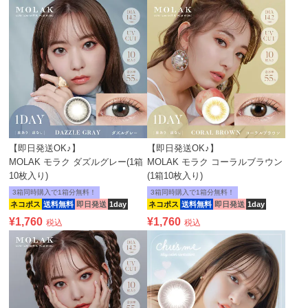
【即日発送OK♪】
【即日発送OK♪】
MOLAK モラク ダズルグレー(1箱
MOLAK モラク コーラルブラウン
10枚入り)
(1箱10枚入り)
3箱同時購入で1箱分無料！
3箱同時購入で1箱分無料！
ネコポス
送料無料
即日発送
1day
ネコポス
送料無料
即日発送
1day
¥
1,760
¥
1,760
税込
税込