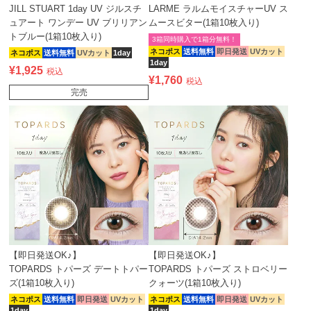
JILL STUART 1day UV ジルスチ
LARME ラルムモイスチャーUV ス
ュアート ワンデー UV ブリリアン
ムースビター(1箱10枚入り)
トブルー(1箱10枚入り)
3箱同時購入で1箱分無料！
ネコポス
送料無料
即日発送
UVカット
ネコポス
送料無料
UVカット
1day
1day
¥
1,925
税込
¥
1,760
税込
完売
【即日発送OK♪】
【即日発送OK♪】
TOPARDS トパーズ デートトパー
TOPARDS トパーズ ストロベリー
ズ(1箱10枚入り)
クォーツ(1箱10枚入り)
ネコポス
送料無料
即日発送
UVカット
ネコポス
送料無料
即日発送
UVカット
1day
1day