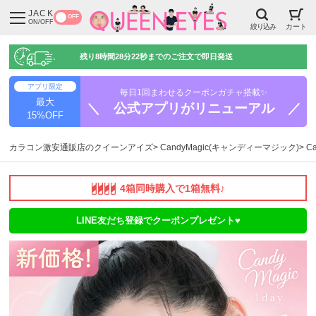
JACK
OFF
ON/OFF
絞り込み
カート
残り
8時間28分21秒
までのご注文で即日発送
アプリ限定
毎日1回まわせるクーポンガチャ搭載✨
最大
＼ 公式アプリがリニューアル ／
15%OFF
カラコン激安通販店のクイーンアイズ
CandyMagic(キャンディーマジック)
C
4箱同時購入で1箱無料♪
LINE友だち登録でクーポンプレゼント♥