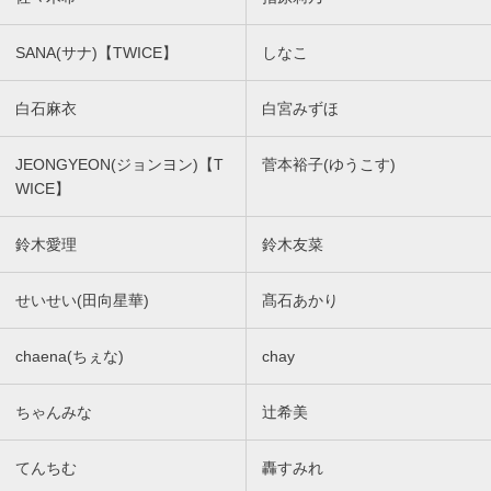
SANA(サナ)【TWICE】
しなこ
白石麻衣
白宮みずほ
JEONGYEON(ジョンヨン)【T
菅本裕子(ゆうこす)
WICE】
鈴木愛理
鈴木友菜
せいせい(田向星華)
髙石あかり
chaena(ちぇな)
chay
ちゃんみな
辻希美
てんちむ
轟すみれ