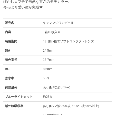
ぼかし太フチで自然な甘さのモテカラー。
今っぽ可愛い瞳が完成🧡
販売名
キャンマジワンデーⅡ
内容
1箱10枚入り
装用期間
1日使い捨てソフトコンタクトレンズ
DIA
14.5mm
着色直径
13.7mm
BC
8.6mm
含水率
55％
保湿成分
あり(MPCポリマー)
ブルーライトカット
約25％
紫外線吸収率
あり(UV-A波:75%以上 UV-B波:95%以上)