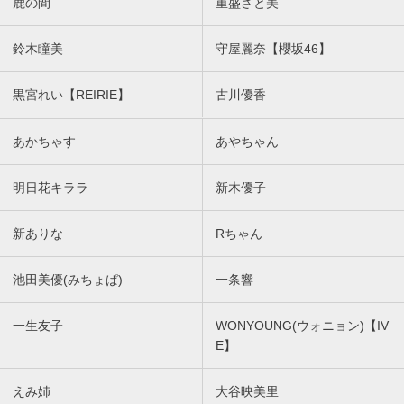
鹿の間
重盛さと美
鈴木瞳美
守屋麗奈【櫻坂46】
黒宮れい【REIRIE】
古川優香
あかちゃす
あやちゃん
明日花キララ
新木優子
新ありな
Rちゃん
池田美優(みちょぱ)
一条響
一生友子
WONYOUNG(ウォニョン)【IV
E】
えみ姉
大谷映美里