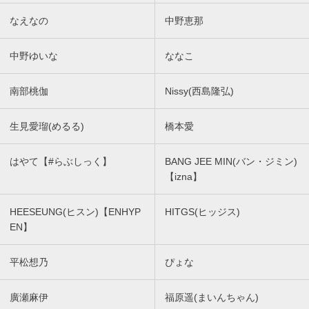
なえなの
中野恵那
中野ゆいな
ななこ
南部桃伽
Nissy(西島隆弘)
生見愛瑠(めるる)
橋本愛
はやて【#らぶしっく】
BANG JEE MIN(バン・ジミン)
【izna】
HEESEUNG(ヒスン)【ENHYP
HITGS(ヒッジス)
EN】
平松想乃
ぴょな
廣瀬麻伊
福原遥(まいんちゃん)