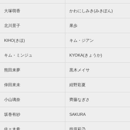
大塚萌香
かわにしみき(みきぽん)
北川景子
果歩
KIHO(きほ)
キム・ジアン
キム・ミンジュ
KYOKA(きょうか)
熊田来夢
黒木メイサ
倖田來未
紺野彩夏
小山璃奈
齊藤なぎさ
坂巻有紗
SAKURA
佐々木希
指原莉乃