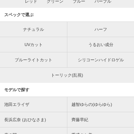
レッド
グリーン
ブルー
パープル
スペックで選ぶ
ナチュラル
ハーフ
UVカット
うるおい成分
ブルーライトカット
シリコーンハイドロゲル
トーリック(乱視)
モデルで探す
池田エライザ
越智ゆらの(ゆらゆら)
長浜広奈 (おひなさま)
齊藤早紀