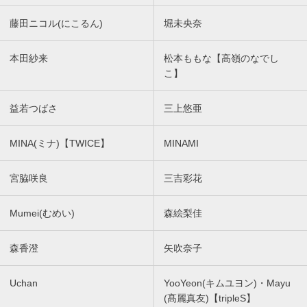
藤田ニコル(にこるん)
堀未央奈
本田紗来
松本ももな【高嶺のなでし
こ】
益若つばさ
三上悠亜
MINA(ミナ)【TWICE】
MINAMI
宮脇咲良
三吉彩花
Mumei(むめい)
森絵梨佳
森香澄
矢吹奈子
Uchan
YooYeon(キムユヨン)・Mayu
(髙麗真友)【tripleS】