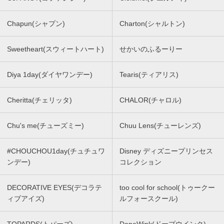
Chapun(シャプン)
Charton(シャルトン)
Sweetheart(スウィートハート)
せかいのふるーりー
Diya 1day(ダイヤワンデー)
Tearis(ティアリス)
Cheritta(チェリッタ)
CHALOR(チャロル)
Chu's me(チューズミー)
Chuu Lens(チューレンズ)
#CHOUCHOU1day(チュチュワ
Disney ディズニープリンセス
ンデー)
コレクション
DECORATIVE EYES(デコラテ
too cool for school(トゥークー
ィブアイズ)
ルフォースクール)
TOPARDS(トパーズ)
DopeWink(ドープウインク)