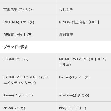
吉田朱里(アカリン)
よしミチ
RIEHATA(リエハタ)
RINON(村上璃杏)【ME:I】
REI(直井怜)【IVE】
渡辺直美
ブランドで探す
LARME(ラルム)
MEiME! by LARME(メイメ! by
ラルム)
LARME MELTY SERIES(ラル
Betties(ベティーズ)
ムメルティシリーズ)
it mee(イットミー)
azatome(あざとめ)
cicica(シシカ)
idoly(アイドリー)