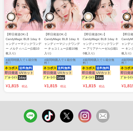
【即日発送OK♪】
【即日発送OK♪】
【即日発送OK♪】
【即日発
CandyMagic BLB 1day キ
CandyMagic BLB 1day キ
CandyMagic BLB 1day キ
CandyM
ャンディーマジックワンデ
ャンディーマジックワンデ
ャンディーマジックワンデ
ャンデ
ー メルティハニー(1箱10
ー チョコミュー(1箱10枚
ー アリアナヘーゼル(1箱1
ー キン
枚入り)
入り)
0枚入り)
枚入り)
4箱同時購入で１箱分無
4箱同時購入で１箱分無
4箱同時購入で１箱分無
4箱同時
料！
料！
料！
料！
ネコポス
送料無料
ネコポス
送料無料
ネコポス
送料無料
ネコポ
即日発送
UVカット
即日発送
UVカット
即日発送
UVカット
即日発
ﾌﾞﾙｰﾗｲﾄ
1day
ﾌﾞﾙｰﾗｲﾄ
1day
ﾌﾞﾙｰﾗｲﾄ
1day
ﾌﾞﾙｰﾗｲﾄ
¥
1,815
¥
1,815
¥
1,815
¥
1,81
税込
税込
税込