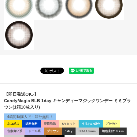
【即日発送OK♪】
CandyMagic BLB 1day キャンディーマジックワンデー ミミブラ
ウン(1箱10枚入り)
4箱同時購入で１箱分無料！
ネコポス
送料無料
即日発送
UVカット
うるおい成分
ﾌﾞﾙｰﾗｲﾄ
色素薄い系
ドール系
ブラウン
1day
DIA14.5mm
着色直径13.7㎜