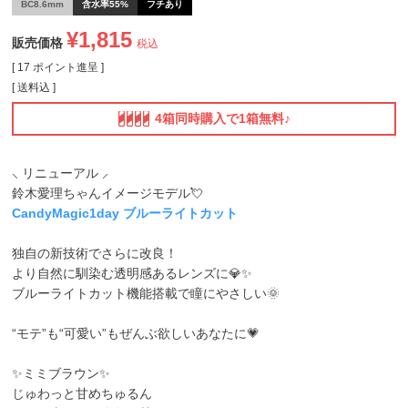
BC8.6mm
含水率55%
フチあり
¥
1,815
販売価格
税込
[
17
ポイント進呈 ]
送料込
4箱同時購入で1箱無料♪
⸜ リニューアル ⸝
鈴木愛理ちゃんイメージモデル💘
CandyMagic1day ブルーライトカット
独自の新技術でさらに改良！
より自然に馴染む透明感あるレンズに💎✨
ブルーライトカット機能搭載で瞳にやさしい🌞
“モテ”も“可愛い”もぜんぶ欲しいあなたに💗
✨ミミブラウン✨
じゅわっと甘めちゅるん