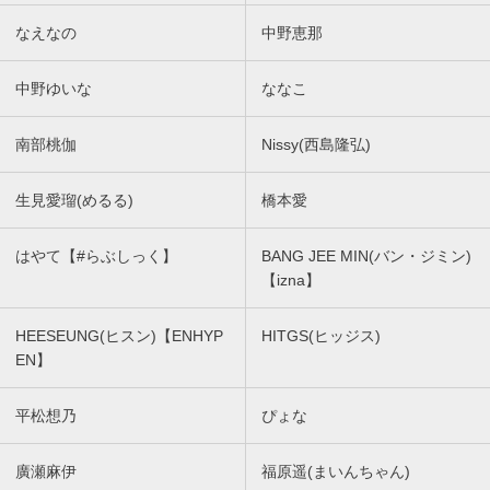
なえなの
中野恵那
中野ゆいな
ななこ
南部桃伽
Nissy(西島隆弘)
生見愛瑠(めるる)
橋本愛
はやて【#らぶしっく】
BANG JEE MIN(バン・ジミン)
【izna】
HEESEUNG(ヒスン)【ENHYP
HITGS(ヒッジス)
EN】
平松想乃
ぴょな
廣瀬麻伊
福原遥(まいんちゃん)