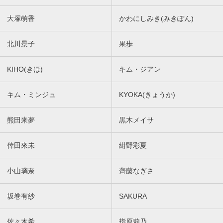
大塚萌香
かわにしみき(みきぽん)
北川景子
果歩
KIHO(きほ)
キム・ジアン
キム・ミンジュ
KYOKA(きょうか)
熊田来夢
黒木メイサ
倖田來未
紺野彩夏
小山璃奈
齊藤なぎさ
坂巻有紗
SAKURA
佐々木希
指原莉乃