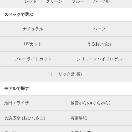
レッド
グリーン
ブルー
パープル
スペックで選ぶ
ナチュラル
ハーフ
UVカット
うるおい成分
ブルーライトカット
シリコーンハイドロゲル
トーリック(乱視)
モデルで探す
池田エライザ
越智ゆらの(ゆらゆら)
長浜広奈 (おひなさま)
齊藤早紀