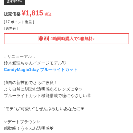
含水率55%
¥
1,815
販売価格
税込
[
17
ポイント進呈 ]
送料込
4箱同時購入で1箱無料♪
⸜ リニューアル ⸝
鈴木愛理ちゃんイメージモデル💘
CandyMagic1day ブルーライトカット
独自の新技術でさらに改良！
より自然に馴染む透明感あるレンズに💎✨
ブルーライトカット機能搭載で瞳にやさしい🌞
“モテ”も“可愛い”もぜんぶ欲しいあなたに💗
✨デートブラウン✨
感動級！うるふわ透明感💖