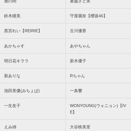
鹿の間
重盛さと美
鈴木瞳美
守屋麗奈【櫻坂46】
黒宮れい【REIRIE】
古川優香
あかちゃす
あやちゃん
明日花キララ
新木優子
新ありな
Rちゃん
池田美優(みちょぱ)
一条響
一生友子
WONYOUNG(ウォニョン)【IV
E】
えみ姉
大谷映美里