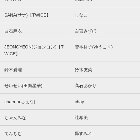
SANA(サナ)【TWICE】
しなこ
白石麻衣
白宮みずほ
JEONGYEON(ジョンヨン)【T
菅本裕子(ゆうこす)
WICE】
鈴木愛理
鈴木友菜
せいせい(田向星華)
髙石あかり
chaena(ちぇな)
chay
ちゃんみな
辻希美
てんちむ
轟すみれ