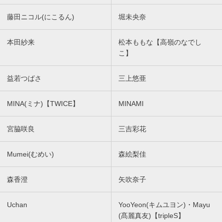
藤田ニコル(にこるん)
堀未央奈
本田紗来
松本ももな【高嶺のなでし
こ】
益若つばさ
三上悠亜
MINA(ミナ)【TWICE】
MINAMI
宮脇咲良
三吉彩花
Mumei(むめい)
森絵梨佳
森香澄
矢吹奈子
Uchan
YooYeon(キムユヨン)・Mayu
(髙麗真友)【tripleS】