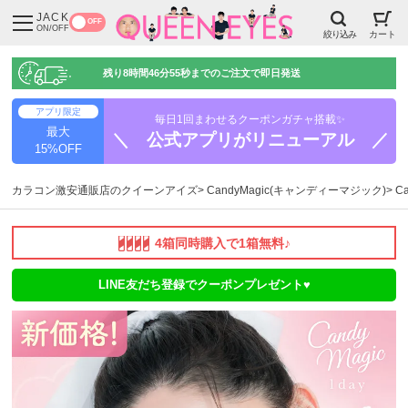
JACK
OFF
ON/OFF
絞り込み
カート
残り
8時間46分54秒
までのご注文で即日発送
アプリ限定
毎日1回まわせるクーポンガチャ搭載✨
最大
＼ 公式アプリがリニューアル ／
15%OFF
カラコン激安通販店のクイーンアイズ
CandyMagic(キャンディーマジック)
C
4箱同時購入で1箱無料♪
LINE友だち登録でクーポンプレゼント♥