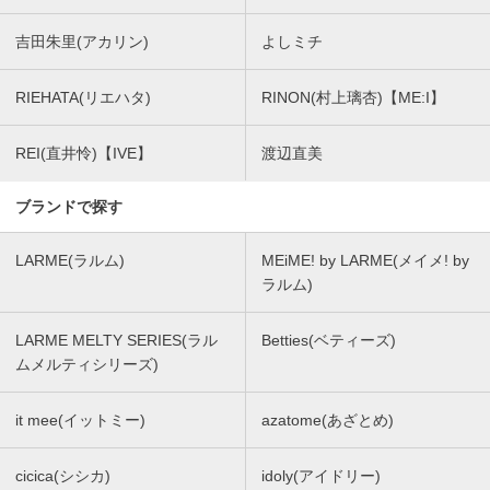
吉田朱里(アカリン)
よしミチ
RIEHATA(リエハタ)
RINON(村上璃杏)【ME:I】
REI(直井怜)【IVE】
渡辺直美
ブランドで探す
LARME(ラルム)
MEiME! by LARME(メイメ! by
ラルム)
LARME MELTY SERIES(ラル
Betties(ベティーズ)
ムメルティシリーズ)
it mee(イットミー)
azatome(あざとめ)
cicica(シシカ)
idoly(アイドリー)