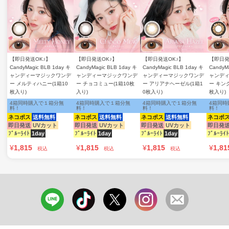
【即日発送OK♪】
【即日発送OK♪】
【即日発送OK♪】
【即日発
CandyMagic BLB 1day キ
CandyMagic BLB 1day キ
CandyMagic BLB 1day キ
CandyM
ャンディーマジックワンデ
ャンディーマジックワンデ
ャンディーマジックワンデ
ャンデ
ー メルティハニー(1箱10
ー チョコミュー(1箱10枚
ー アリアナヘーゼル(1箱1
ー キン
枚入り)
入り)
0枚入り)
枚入り)
4箱同時購入で１箱分無
4箱同時購入で１箱分無
4箱同時購入で１箱分無
4箱同時
料！
料！
料！
料！
ネコポス
送料無料
ネコポス
送料無料
ネコポス
送料無料
ネコポ
即日発送
UVカット
即日発送
UVカット
即日発送
UVカット
即日発
ﾌﾞﾙｰﾗｲﾄ
1day
ﾌﾞﾙｰﾗｲﾄ
1day
ﾌﾞﾙｰﾗｲﾄ
1day
ﾌﾞﾙｰﾗｲﾄ
¥
1,815
¥
1,815
¥
1,815
¥
1,81
税込
税込
税込