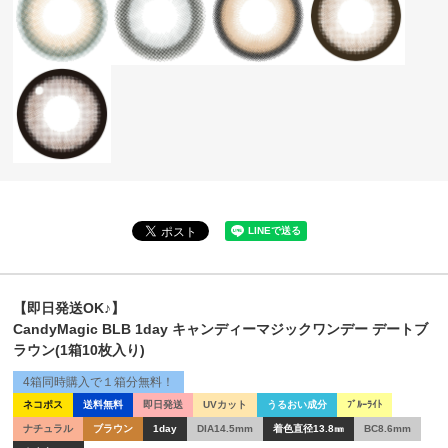
【即日発送OK♪】
CandyMagic BLB 1day キャンディーマジックワンデー デートブ
ラウン(1箱10枚入り)
4箱同時購入で１箱分無料！
ネコポス
送料無料
即日発送
UVカット
うるおい成分
ﾌﾞﾙｰﾗｲﾄ
ナチュラル
ブラウン
1day
DIA14.5mm
着色直径13.8㎜
BC8.6mm