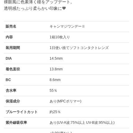
裸眼風に色素薄く瞳をアップデート。
透明感たっぷり柔らかい印象に🧡
販売名
キャンマジワンデーⅡ
内容
1箱10枚入り
装用期間
1日使い捨てソフトコンタクトレンズ
DIA
14.5mm
着色直径
13.8mm
BC
8.6mm
含水率
55％
保湿成分
あり(MPCポリマー)
ブルーライトカット
約25％
紫外線吸収率
あり(UV-A波:75%以上 UV-B波:95%以上)