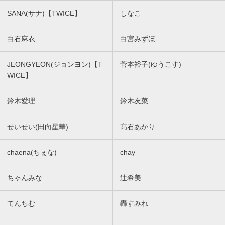
SANA(サナ)【TWICE】
しなこ
白石麻衣
白宮みずほ
JEONGYEON(ジョンヨン)【T
菅本裕子(ゆうこす)
WICE】
鈴木愛理
鈴木友菜
せいせい(田向星華)
髙石あかり
chaena(ちぇな)
chay
ちゃんみな
辻希美
てんちむ
轟すみれ