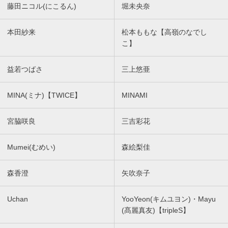
藤田ニコル(にこるん)
堀未央奈
本田紗来
松本ももな【高嶺のなでし
こ】
益若つばさ
三上悠亜
MINA(ミナ)【TWICE】
MINAMI
宮脇咲良
三吉彩花
Mumei(むめい)
森絵梨佳
森香澄
矢吹奈子
Uchan
YooYeon(キムユヨン)・Mayu
(髙麗真友)【tripleS】