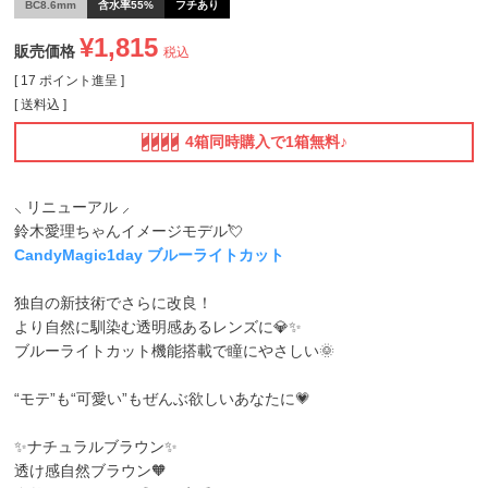
BC8.6mm
含水率55%
フチあり
¥
1,815
販売価格
税込
[
17
ポイント進呈 ]
送料込
4箱同時購入で1箱無料♪
⸜ リニューアル ⸝
鈴木愛理ちゃんイメージモデル💘
CandyMagic1day ブルーライトカット
独自の新技術でさらに改良！
より自然に馴染む透明感あるレンズに💎✨
ブルーライトカット機能搭載で瞳にやさしい🌞
“モテ”も“可愛い”もぜんぶ欲しいあなたに💗
✨ナチュラルブラウン✨
透け感自然ブラウン🧡