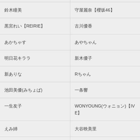
鈴木瞳美
守屋麗奈【櫻坂46】
黒宮れい【REIRIE】
古川優香
あかちゃす
あやちゃん
明日花キララ
新木優子
新ありな
Rちゃん
池田美優(みちょぱ)
一条響
一生友子
WONYOUNG(ウォニョン)【IV
E】
えみ姉
大谷映美里