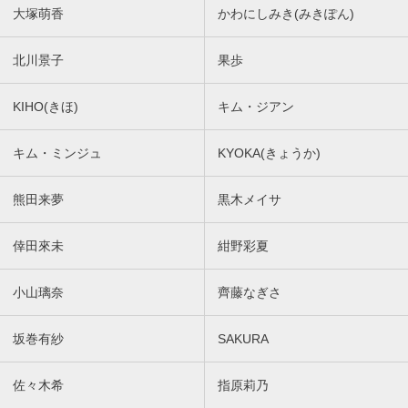
大塚萌香
かわにしみき(みきぽん)
北川景子
果歩
KIHO(きほ)
キム・ジアン
キム・ミンジュ
KYOKA(きょうか)
熊田来夢
黒木メイサ
倖田來未
紺野彩夏
小山璃奈
齊藤なぎさ
坂巻有紗
SAKURA
佐々木希
指原莉乃