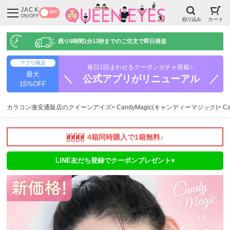
JACK
OFF
ON/OFF
絞り込み
カート
残り
6時間1分12秒
までのご注文で即日発送
アプリ限定
毎日1回まわせるクーポンガチャ搭載✨
最大
＼ 公式アプリがリニューアル ／
15%OFF
カラコン激安通販店のクイーンアイズ
CandyMagic(キャンディーマジック)
C
4箱同時購入で1箱無料♪
LINE友だち登録でクーポンプレゼント♥