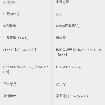
なえなの
中野恵那
中野ゆいな
ななこ
南部桃伽
Nissy(西島隆弘)
生見愛瑠(めるる)
橋本愛
はやて【#らぶしっく】
BANG JEE MIN(バン・ジミン)
【izna】
HEESEUNG(ヒスン)【ENHYP
HITGS(ヒッジス)
EN】
平松想乃
ぴょな
廣瀬麻伊
福原遥(まいんちゃん)