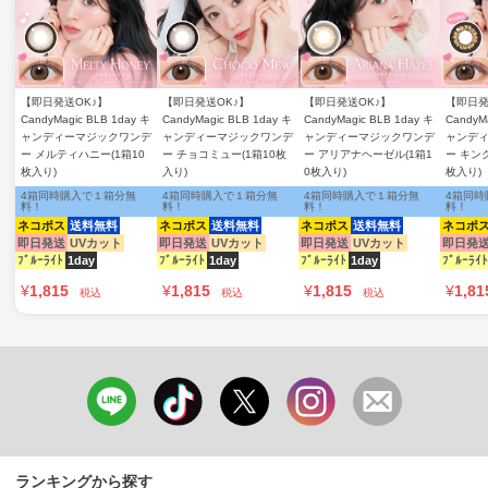
【即日発送OK♪】
【即日発送OK♪】
【即日発送OK♪】
【即日発
CandyMagic BLB 1day キ
CandyMagic BLB 1day キ
CandyMagic BLB 1day キ
CandyM
ャンディーマジックワンデ
ャンディーマジックワンデ
ャンディーマジックワンデ
ャンデ
ー メルティハニー(1箱10
ー チョコミュー(1箱10枚
ー アリアナヘーゼル(1箱1
ー キン
枚入り)
入り)
0枚入り)
枚入り)
4箱同時購入で１箱分無
4箱同時購入で１箱分無
4箱同時購入で１箱分無
4箱同時
料！
料！
料！
料！
ネコポス
送料無料
ネコポス
送料無料
ネコポス
送料無料
ネコポ
即日発送
UVカット
即日発送
UVカット
即日発送
UVカット
即日発
ﾌﾞﾙｰﾗｲﾄ
1day
ﾌﾞﾙｰﾗｲﾄ
1day
ﾌﾞﾙｰﾗｲﾄ
1day
ﾌﾞﾙｰﾗｲﾄ
¥
1,815
¥
1,815
¥
1,815
¥
1,81
税込
税込
税込
ランキングから探す