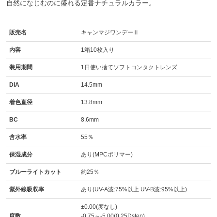
自然になじむのに盛れる定番ナチュラルカラー。
販売名
キャンマジワンデーⅡ
内容
1箱10枚入り
装用期間
1日使い捨てソフトコンタクトレンズ
DIA
14.5mm
着色直径
13.8mm
BC
8.6mm
含水率
55％
保湿成分
あり(MPCポリマー)
ブルーライトカット
約25％
紫外線吸収率
あり(UV-A波:75%以上 UV-B波:95%以上)
±0.00(度なし)
度数
-0.75～-5.00(0.25Dstep)