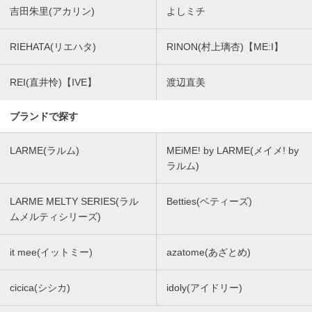
吉田朱里(アカリン)
よしミチ
RIEHATA(リエハタ)
RINON(村上璃杏)【ME:I】
REI(直井怜)【IVE】
渡辺直美
ブランドで探す
LARME(ラルム)
MEiME! by LARME(メイメ! by
ラルム)
LARME MELTY SERIES(ラル
Betties(ベティーズ)
ムメルティシリーズ)
it mee(イットミー)
azatome(あざとめ)
cicica(シシカ)
idoly(アイドリー)