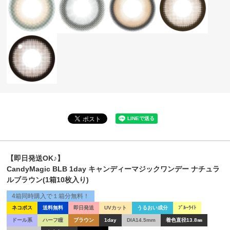
【即日発送OK♪】
CandyMagic BLB 1day キャンディーマジックワンデー ナチュラ
ルブラウン(1箱10枚入り)
4箱同時購入で１箱分無料！
ネコポス
送料無料
即日発送
UVカット
うるおい成分
ﾌﾞﾙｰﾗｲﾄ
ドール系
ハーフ瞳
ブラウン
1day
DIA14.5mm
着色直径13.8㎜