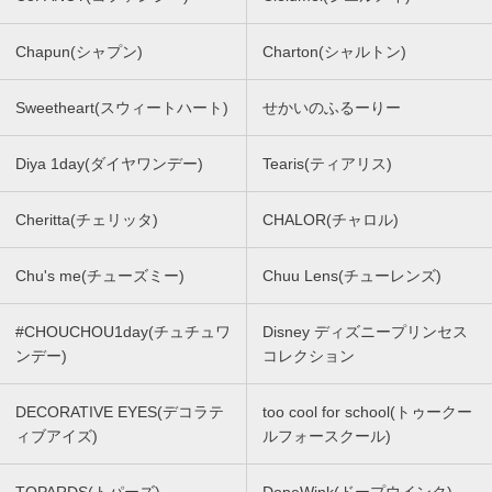
Chapun(シャプン)
Charton(シャルトン)
Sweetheart(スウィートハート)
せかいのふるーりー
Diya 1day(ダイヤワンデー)
Tearis(ティアリス)
Cheritta(チェリッタ)
CHALOR(チャロル)
Chu's me(チューズミー)
Chuu Lens(チューレンズ)
#CHOUCHOU1day(チュチュワ
Disney ディズニープリンセス
ンデー)
コレクション
DECORATIVE EYES(デコラテ
too cool for school(トゥークー
ィブアイズ)
ルフォースクール)
TOPARDS(トパーズ)
DopeWink(ドープウインク)