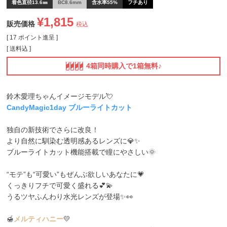
着色直径13.6㎜
BC8.6mm
含水率55%
フチあり
¥
1,815
販売価格
税込
[
17
ポイント進呈 ]
送料込
4箱同時購入で1箱無料♪
鈴木愛理ちゃんイメージモデル💘
CandyMagic1day ブルーライトカット
独自の新技術でさらに改良！
より自然に馴染む透明感あるレンズに💎✨
ブルーライトカット機能搭載で瞳にやさしい🌞
“モテ”も“可愛い”もぜんぶ欲しいあなたに💗
くっきりフチで可愛く盛れる💕💫
うるツヤふんわり水光レンズが登場✨👀
🍯
メルティハニー
💛