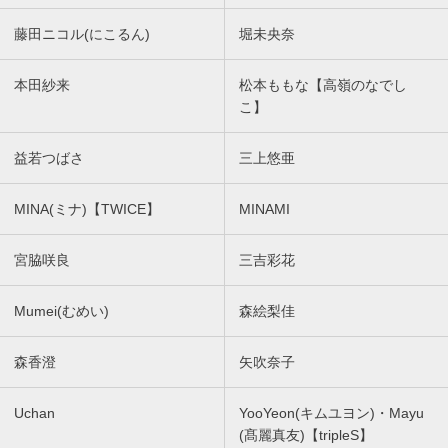
藤田ニコル(にこるん)
堀未央奈
本田紗来
松本ももな【高嶺のなでし
こ】
益若つばさ
三上悠亜
MINA(ミナ)【TWICE】
MINAMI
宮脇咲良
三吉彩花
Mumei(むめい)
森絵梨佳
森香澄
矢吹奈子
Uchan
YooYeon(キムユヨン)・Mayu
(髙麗真友)【tripleS】