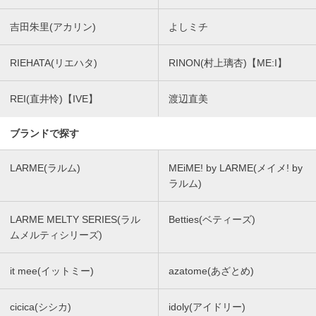
吉田朱里(アカリン)
よしミチ
RIEHATA(リエハタ)
RINON(村上璃杏)【ME:I】
REI(直井怜)【IVE】
渡辺直美
ブランドで探す
LARME(ラルム)
MEiME! by LARME(メイメ! by
ラルム)
LARME MELTY SERIES(ラル
Betties(ベティーズ)
ムメルティシリーズ)
it mee(イットミー)
azatome(あざとめ)
cicica(シシカ)
idoly(アイドリー)