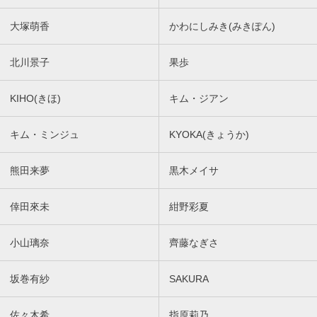
大塚萌香
かわにしみき(みきぽん)
北川景子
果歩
KIHO(きほ)
キム・ジアン
キム・ミンジュ
KYOKA(きょうか)
熊田来夢
黒木メイサ
倖田來未
紺野彩夏
小山璃奈
齊藤なぎさ
坂巻有紗
SAKURA
佐々木希
指原莉乃