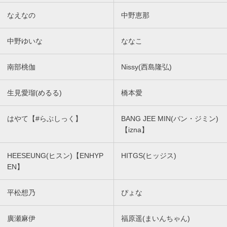
なえなの
中野恵那
中野ゆいな
ななこ
南部桃伽
Nissy(西島隆弘)
生見愛瑠(めるる)
橋本愛
はやて【#らぶしっく】
BANG JEE MIN(バン・ジミン)
【izna】
HEESEUNG(ヒスン)【ENHYP
HITGS(ヒッジス)
EN】
平松想乃
ぴょな
廣瀬麻伊
福原遥(まいんちゃん)