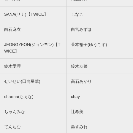
SANA(サナ)【TWICE】
しなこ
白石麻衣
白宮みずほ
JEONGYEON(ジョンヨン)【T
菅本裕子(ゆうこす)
WICE】
鈴木愛理
鈴木友菜
せいせい(田向星華)
髙石あかり
chaena(ちぇな)
chay
ちゃんみな
辻希美
てんちむ
轟すみれ