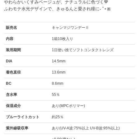
やわらかいくすみベージュが、ナチュラルに色づく🤎
ふわモテ水光デザインで、きゅるんと愛され瞳に˖ ˚⋆🎀
販売名
キャンマジワンデーⅡ
内容
1箱10枚入り
装用期間
1日使い捨てソフトコンタクトレンズ
DIA
14.5mm
着色直径
13.6mm
BC
8.6mm
含水率
55％
保湿成分
あり(MPCポリマー)
ブルーライトカット
約25％
紫外線吸収率
あり(UV-A波:75%以上 UV-B波:95%以上)