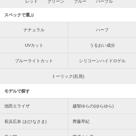
レッド
グリーン
ブルー
パープル
スペックで選ぶ
ナチュラル
ハーフ
UVカット
うるおい成分
ブルーライトカット
シリコーンハイドロゲル
トーリック(乱視)
モデルで探す
池田エライザ
越智ゆらの(ゆらゆら)
長浜広奈 (おひなさま)
齊藤早紀