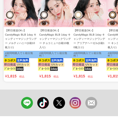
【即日発送OK♪】
【即日発送OK♪】
【即日発送OK♪】
【即日発
CandyMagic BLB 1day キ
CandyMagic BLB 1day キ
CandyMagic BLB 1day キ
CandyM
ャンディーマジックワンデ
ャンディーマジックワンデ
ャンディーマジックワンデ
ャンデ
ー メルティハニー(1箱10
ー チョコミュー(1箱10枚
ー アリアナヘーゼル(1箱1
ー キン
枚入り)
入り)
0枚入り)
枚入り)
4箱同時購入で１箱分無
4箱同時購入で１箱分無
4箱同時購入で１箱分無
4箱同時
料！
料！
料！
料！
ネコポス
送料無料
ネコポス
送料無料
ネコポス
送料無料
ネコポ
即日発送
UVカット
即日発送
UVカット
即日発送
UVカット
即日発
ﾌﾞﾙｰﾗｲﾄ
1day
ﾌﾞﾙｰﾗｲﾄ
1day
ﾌﾞﾙｰﾗｲﾄ
1day
ﾌﾞﾙｰﾗｲﾄ
¥
1,815
¥
1,815
¥
1,815
¥
1,81
税込
税込
税込