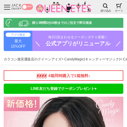
JACK
OFF
ON/OFF
絞り込み
カート
残り
3時間2分23秒
までのご注文で即日発送
アプリ限定
毎日1回まわせるクーポンガチャ搭載✨
最大
＼ 公式アプリがリニューアル ／
15%OFF
カラコン激安通販店のクイーンアイズ
CandyMagic(キャンディーマジック)
C
4箱同時購入で1箱無料♪
LINE友だち登録でクーポンプレゼント♥