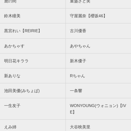
鹿の間
重盛さと美
鈴木瞳美
守屋麗奈【櫻坂46】
黒宮れい【REIRIE】
古川優香
あかちゃす
あやちゃん
明日花キララ
新木優子
新ありな
Rちゃん
池田美優(みちょぱ)
一条響
一生友子
WONYOUNG(ウォニョン)【IV
E】
えみ姉
大谷映美里