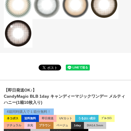
【即日発送OK♪】
CandyMagic BLB 1day キャンディーマジックワンデー メルティ
ハニー(1箱10枚入り)
4箱同時購入で１箱分無料！
ネコポス
送料無料
即日発送
UVカット
うるおい成分
ﾌﾞﾙｰﾗｲﾄ
ナチュラル
水光
ブラウン
ベージュ
1day
DIA14.5mm