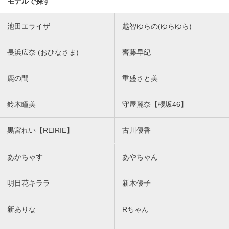
モデルで探す
池田エライザ
越智ゆらの(ゆらゆら)
長浜広奈 (おひなさま)
齊藤早紀
鹿の間
重盛さと美
鈴木瞳美
守屋麗奈【櫻坂46】
黒宮れい【REIRIE】
古川優香
あかちゃす
あやちゃん
明日花キララ
新木優子
新ありな
Rちゃん