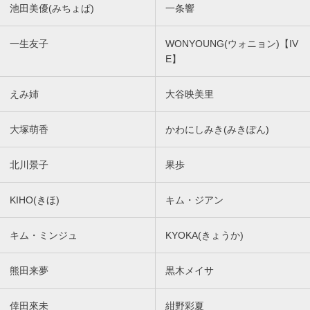
池田美優(みちょぱ)
一条響
一生友子
WONYOUNG(ウォニョン)【IV
E】
えみ姉
大谷映美里
大塚萌香
かわにしみき(みきぽん)
北川景子
果歩
KIHO(きほ)
キム・ジアン
キム・ミンジュ
KYOKA(きょうか)
熊田来夢
黒木メイサ
倖田來未
紺野彩夏