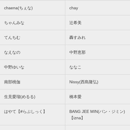
chaena(ちぇな)
chay
ちゃんみな
辻希美
てんちむ
轟すみれ
なえなの
中野恵那
中野ゆいな
ななこ
南部桃伽
Nissy(西島隆弘)
生見愛瑠(めるる)
橋本愛
はやて【#らぶしっく】
BANG JEE MIN(バン・ジミン)
【izna】