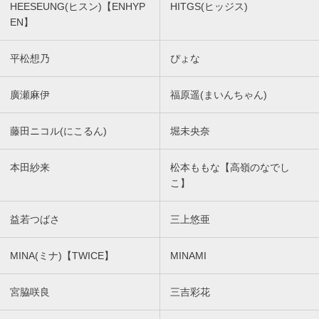
HEESEUNG(ヒスン)【ENHYP
HITGS(ヒッジス)
EN】
平松想乃
ぴょな
廣瀬麻伊
福原遥(まいんちゃん)
藤田ニコル(にこるん)
堀未央奈
本田紗来
松本ももな【高嶺のなでし
こ】
益若つばさ
三上悠亜
MINA(ミナ)【TWICE】
MINAMI
宮脇咲良
三吉彩花