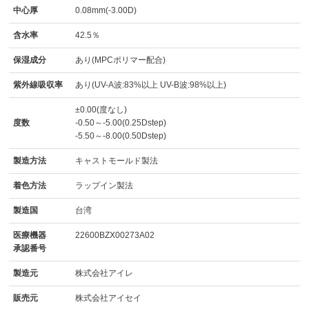
中心厚
0.08mm(-3.00D)
含水率
42.5％
保湿成分
あり(MPCポリマー配合)
紫外線吸収率
あり(UV-A波:83%以上 UV-B波:98%以上)
±0.00(度なし)
度数
-0.50～-5.00(0.25Dstep)
-5.50～-8.00(0.50Dstep)
製造方法
キャストモールド製法
着色方法
ラップイン製法
製造国
台湾
医療機器
22600BZX00273A02
承認番号
製造元
株式会社アイレ
販売元
株式会社アイセイ