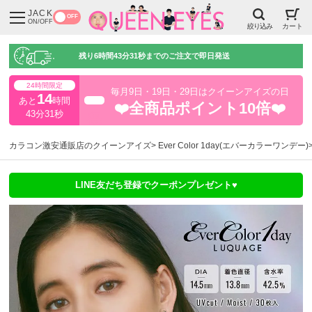
JACK
OFF
ON/OFF
絞り込み
カート
残り
6時間43分30秒
までのご注文で即日発送
24時間限定
毎月9日・19日・29日はクイーンアイズの日
14
あと
時間
超得
❤️全商品ポイント10倍❤️
43分31秒
カラコン激安通販店のクイーンアイズ
Ever Color 1day(エバーカラーワンデー)
LINE友だち登録でクーポンプレゼント♥