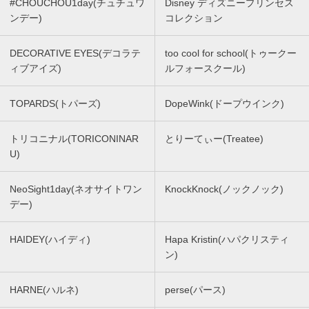
#CHOUCHOU1day(チュチュワ
Disney ディズニープリンセス
ンデー)
コレクション
DECORATIVE EYES(デコラテ
too cool for school(トゥークー
ィブアイズ)
ルフォースクール)
TOPARDS(トパーズ)
DopeWink(ドープウインク)
トリコニナル(TORICONINAR
とりーてぃー(Treatee)
U)
NeoSight1day(ネオサイトワン
KnockKnock(ノックノック)
デー)
HAIDEY(ハイディ)
Hapa Kristin(ハパクリスティ
ン)
HARNE(ハルネ)
perse(パース)