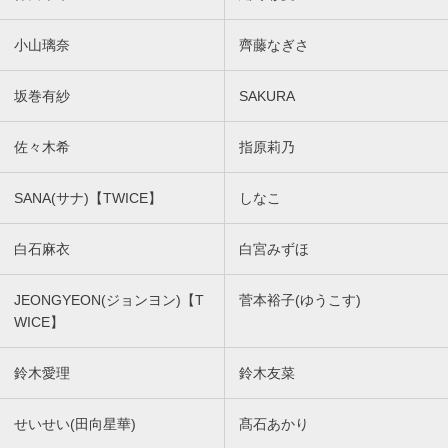
小山璃奈
齊藤なぎさ
坂巻有紗
SAKURA
佐々木希
指原莉乃
SANA(サナ)【TWICE】
しなこ
白石麻衣
白宮みずほ
JEONGYEON(ジョンヨン)【T
菅本裕子(ゆうこす)
WICE】
鈴木愛理
鈴木友菜
せいせい(田向星華)
髙石あかり