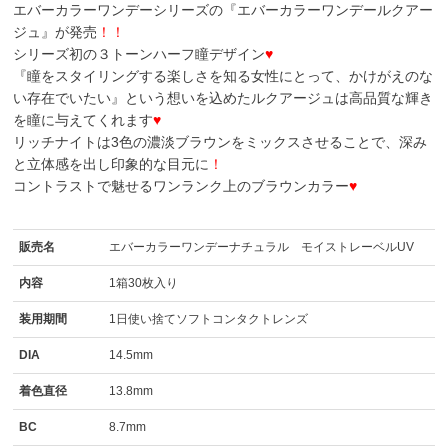
エバーカラーワンデーシリーズの『エバーカラーワンデールクアー
ジュ』が発売
！！
シリーズ初の３トーンハーフ瞳デザイン
♥
『瞳をスタイリングする楽しさを知る女性にとって、かけがえのな
い存在でいたい』という想いを込めたルクアージュは高品質な輝き
を瞳に与えてくれます
♥
リッチナイトは3色の濃淡ブラウンをミックスさせることで、深み
と立体感を出し印象的な目元に
！
コントラストで魅せるワンランク上のブラウンカラー
♥
販売名
エバーカラーワンデーナチュラル モイストレーベルUV
内容
1箱30枚入り
装用期間
1日使い捨てソフトコンタクトレンズ
DIA
14.5mm
着色直径
13.8mm
BC
8.7mm