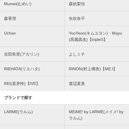
Mumei(むめい)
森絵梨佳
森香澄
矢吹奈子
Uchan
YooYeon(キムユヨン)・Mayu
(髙麗真友)【tripleS】
吉田朱里(アカリン)
よしミチ
RIEHATA(リエハタ)
RINON(村上璃杏)【ME:I】
REI(直井怜)【IVE】
渡辺直美
ブランドで探す
LARME(ラルム)
MEiME! by LARME(メイメ! by
ラルム)