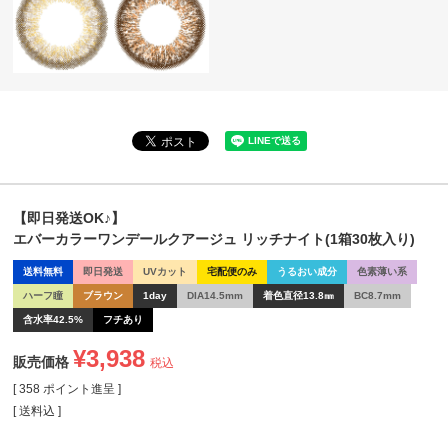
【即日発送OK♪】
エバーカラーワンデールクアージュ リッチナイト(1箱30枚入り)
送料無料
即日発送
UVカット
宅配便のみ
うるおい成分
色素薄い系
ハーフ瞳
ブラウン
1day
DIA14.5mm
着色直径13.8㎜
BC8.7mm
含水率42.5%
フチあり
¥
3,938
販売価格
税込
[
358
ポイント進呈 ]
送料込