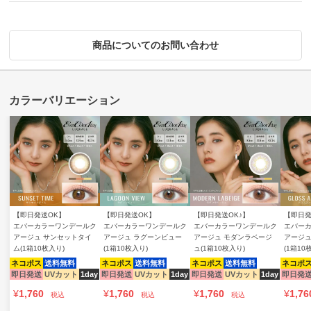
商品についてのお問い合わせ
【即日発送OK】
【即日発送OK】
【即日発送OK♪】
【即日発
エバーカラーワンデールク
エバーカラーワンデールク
エバーカラーワンデールク
エバー
アージュ サンセットタイ
アージュ ラグーンビュー
アージュ モダンラベージ
アージュ
ム(1箱10枚入り)
(1箱10枚入り)
ュ(1箱10枚入り)
(1箱10
ネコポス
送料無料
ネコポス
送料無料
ネコポス
送料無料
ネコポ
即日発送
UVカット
1day
即日発送
UVカット
1day
即日発送
UVカット
1day
即日発
¥
1,760
¥
1,760
¥
1,760
¥
1,76
税込
税込
税込