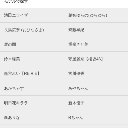
モデルで探す
池田エライザ
越智ゆらの(ゆらゆら)
長浜広奈 (おひなさま)
齊藤早紀
鹿の間
重盛さと美
鈴木瞳美
守屋麗奈【櫻坂46】
黒宮れい【REIRIE】
古川優香
あかちゃす
あやちゃん
明日花キララ
新木優子
新ありな
Rちゃん