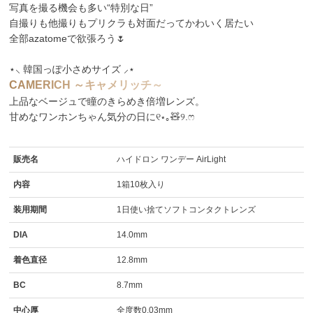
写真を撮る機会も多い“特別な日”
自撮りも他撮りもプリクラも対面だってかわいく居たい
全部azatomeで欲張ろう🌷
⋆⸜ 韓国っぽ小さめサイズ ⸝⋆
C
A
M
E
R
I
C
H
～
キ
ャ
メ
リ
ッ
チ
～
上品なベージュで瞳のきらめき倍増レンズ。
甘めなワンホンちゃん気分の日に୧⋆｡🧸୨.ෆ
販売名
ハイドロン ワンデー AirLight
内容
1箱10枚入り
装用期間
1日使い捨てソフトコンタクトレンズ
DIA
14.0mm
着色直径
12.8mm
BC
8.7mm
中心厚
全度数0.03mm