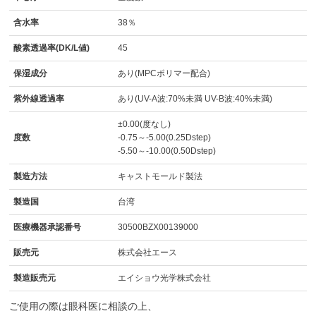
含水率
38％
酸素透過率(DK/L値)
45
保湿成分
あり(MPCポリマー配合)
紫外線透過率
あり(UV-A波:70%未満 UV-B波:40%未満)
±0.00(度なし)
度数
-0.75～-5.00(0.25Dstep)
-5.50～-10.00(0.50Dstep)
製造方法
キャストモールド製法
製造国
台湾
医療機器承認番号
30500BZX00139000
販売元
株式会社エース
製造販売元
エイショウ光学株式会社
ご使用の際は眼科医に相談の上、