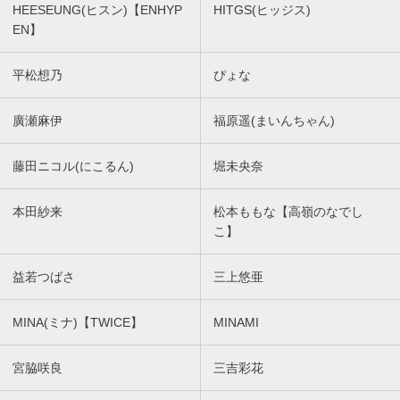
HEESEUNG(ヒスン)【ENHYP
HITGS(ヒッジス)
EN】
平松想乃
ぴょな
廣瀬麻伊
福原遥(まいんちゃん)
藤田ニコル(にこるん)
堀未央奈
本田紗来
松本ももな【高嶺のなでし
こ】
益若つばさ
三上悠亜
MINA(ミナ)【TWICE】
MINAMI
宮脇咲良
三吉彩花