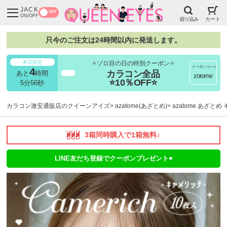
JACK
OFF
ON/OFF
絞り込み
カート
只今のご注文は24時間以内に発送します。
本日限定
✧ゾロ目の日の特別クーポン✧
クーポンコード
4
カラコン全品
あと
時間
超得
zorome
⭐10％OFF⭐
5分55秒
カラコン激安通販店のクイーンアイズ
azatome(あざとめ)
azatome あざとめ
3箱同時購入で1箱無料♪
LINE友だち登録でクーポンプレゼント♥