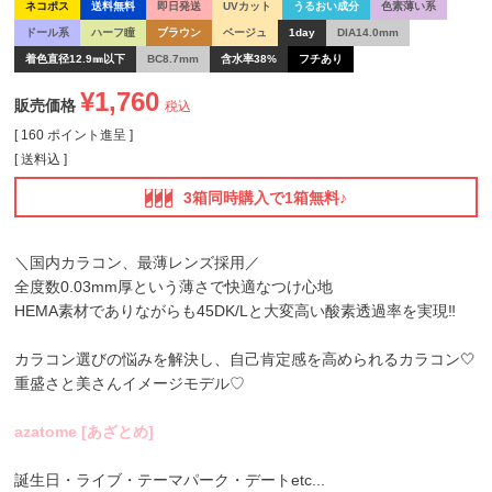
ネコポス
送料無料
即日発送
UVカット
うるおい成分
色素薄い系
ドール系
ハーフ瞳
ブラウン
ベージュ
1day
DIA14.0mm
着色直径12.9㎜以下
BC8.7mm
含水率38%
フチあり
¥
1,760
販売価格
税込
[
160
ポイント進呈 ]
送料込
3箱同時購入で1箱無料♪
＼国内カラコン、最薄レンズ採用／
全度数0.03mm厚という薄さで快適なつけ心地
HEMA素材でありながらも45DK/Lと大変高い酸素透過率を実現‼
カラコン選びの悩みを解決し、自己肯定感を高められるカラコン🤍
重盛さと美さんイメージモデル♡
azatome [あざとめ]
誕生日・ライブ・テーマパーク・デートetc...