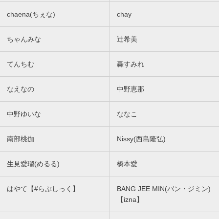
chaena(ちぇな)
chay
ちゃんみな
辻希美
てんちむ
轟すみれ
なえなの
中野恵那
中野ゆいな
ななこ
南部桃伽
Nissy(西島隆弘)
生見愛瑠(めるる)
橋本愛
はやて【#らぶしっく】
BANG JEE MIN(バン・ジミン)
【izna】