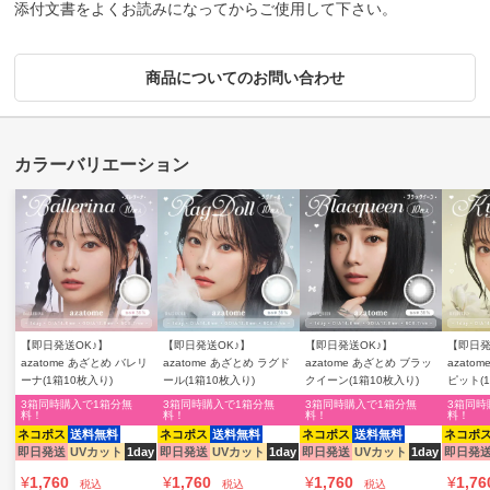
添付文書をよくお読みになってからご使用して下さい。
商品についてのお問い合わせ
【即日発送OK♪】
【即日発送OK♪】
【即日発送OK♪】
【即日発
azatome あざとめ バレリ
azatome あざとめ ラグド
azatome あざとめ ブラッ
azato
ーナ(1箱10枚入り)
ール(1箱10枚入り)
クイーン(1箱10枚入り)
ピット(
3箱同時購入で1箱分無
3箱同時購入で1箱分無
3箱同時購入で1箱分無
3箱同時
料！
料！
料！
料！
ネコポス
送料無料
ネコポス
送料無料
ネコポス
送料無料
ネコポ
即日発送
UVカット
1day
即日発送
UVカット
1day
即日発送
UVカット
1day
即日発
¥
1,760
¥
1,760
¥
1,760
¥
1,76
税込
税込
税込