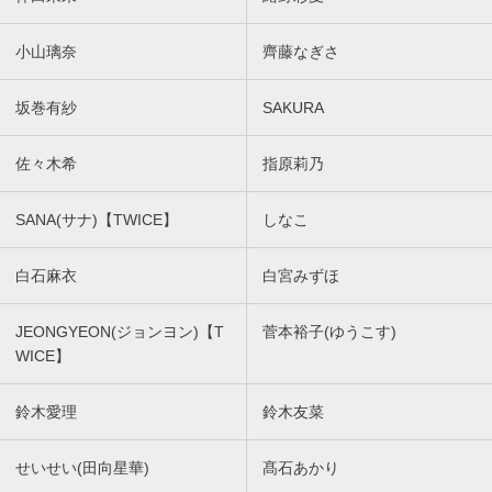
小山璃奈
齊藤なぎさ
坂巻有紗
SAKURA
佐々木希
指原莉乃
SANA(サナ)【TWICE】
しなこ
白石麻衣
白宮みずほ
JEONGYEON(ジョンヨン)【T
菅本裕子(ゆうこす)
WICE】
鈴木愛理
鈴木友菜
せいせい(田向星華)
髙石あかり