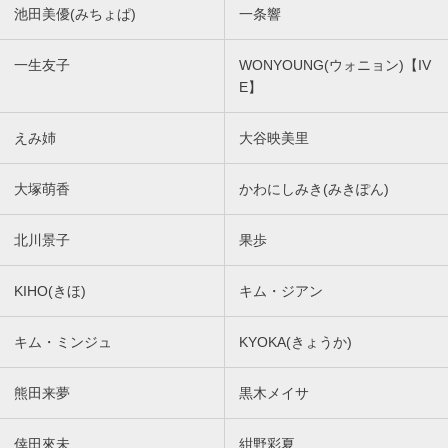
池田美優(みちょぱ)
一条響
一生友子
WONYOUNG(ウォニョン)【IV
E】
えみ姉
大谷映美里
大塚萌香
かわにしみき(みきぽん)
北川景子
果歩
KIHO(きほ)
キム・ジアン
キム・ミンジュ
KYOKA(きょうか)
熊田来夢
黒木メイサ
倖田來未
紺野彩夏