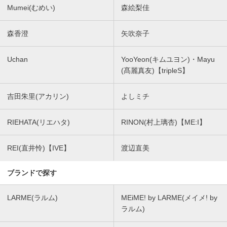
Mumei(むめい)
森絵梨佳
森香澄
矢吹奈子
Uchan
YooYeon(キムユヨン)・Mayu
(髙麗真友)【tripleS】
吉田朱里(アカリン)
よしミチ
RIEHATA(リエハタ)
RINON(村上璃杏)【ME:I】
REI(直井怜)【IVE】
渡辺直美
ブランドで探す
LARME(ラルム)
MEiME! by LARME(メイメ! by
ラルム)