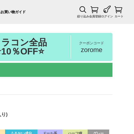
集
お買い物ガイド
絞り込み
会員登録
ログイン
カート
カラコン全品
クーポンコード
zorome
⭐10％OFF⭐
入り)
うるおい成分
ドール系
ハーフ瞳
グレー