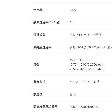
含水率
38％
酸素透過率(DK/L値)
45
保湿成分
あり(MPCポリマー配合)
紫外線透過率
あり(UV-A波:70%未満 UV-B波
±0.00(度なし)
度数
-0.75～-5.00(0.25Dstep)
-5.50～-10.00(0.50Dstep)
製造方法
キャストモールド製法
製造国
台湾
医療機器承認番号
30500BZX00139000