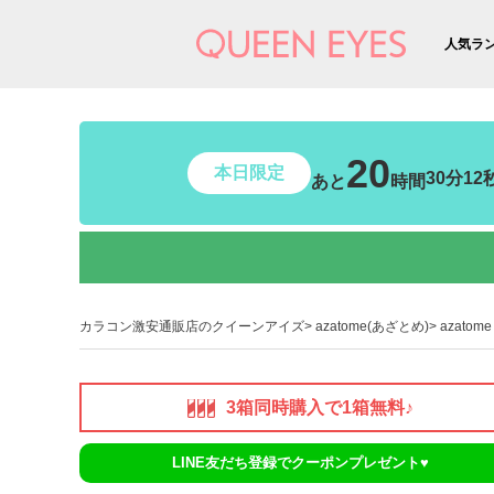
人気ラ
20
本日限定
30分10
あと
時間
カラコン激安通販店のクイーンアイズ
azatome(あざとめ)
azato
3箱同時購入で1箱無料♪
LINE友だち登録でクーポンプレゼント♥