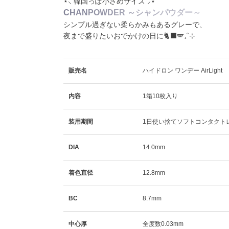
⋆⸜ 韓国っぽ小さめサイズ ⸝⋆
C
H
A
N
P
O
W
D
E
R
～
シ
ャ
ン
パ
ウ
ダ
ー
～
シンプル過ぎない柔らかみもあるグレーで、
夜まで盛りたいおでかけの日に🐈‍⬛🪽₊˚⊹
販売名
ハイドロン ワンデー AirLight
内容
1箱10枚入り
装用期間
1日使い捨てソフトコンタクト
DIA
14.0mm
着色直径
12.8mm
BC
8.7mm
中心厚
全度数0.03mm