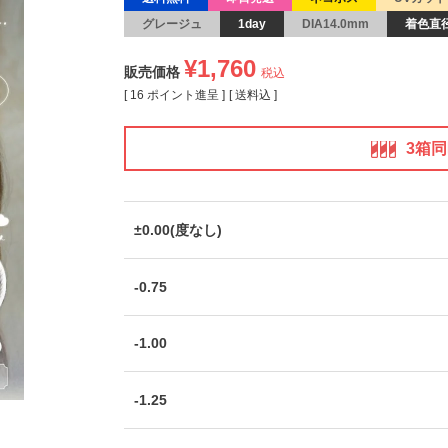
グレージュ
1day
DIA14.0mm
着色直径
¥
1,760
販売価格
税込
[
16
ポイント進呈 ]
送料込
3箱
±0.00(度なし)
-0.75
-1.00
-1.25