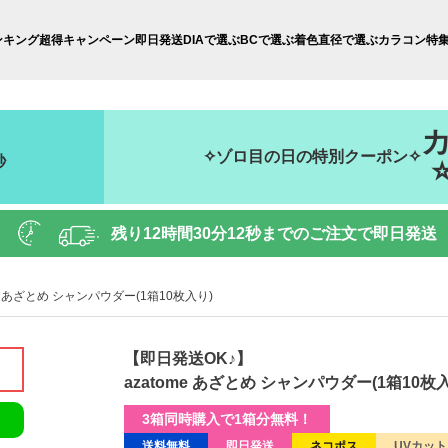
ンキング
超得キャンペーン
即日発送
DIAで選ぶ
BCで選ぶ
着色直径で選ぶ
カラコン特
✧ゾロ目の日の特別クーポン✧
秒
残り
12時間30分10秒
までのご注文で即日発送
me あざとめ シャンパウダー(1箱10枚入り)
【即日発送OK♪】
azatome あざとめ シャンパウダー(1箱10枚
3箱同時購入で1箱分無料！
送料無料
即日発送
ネコポス
UVカット