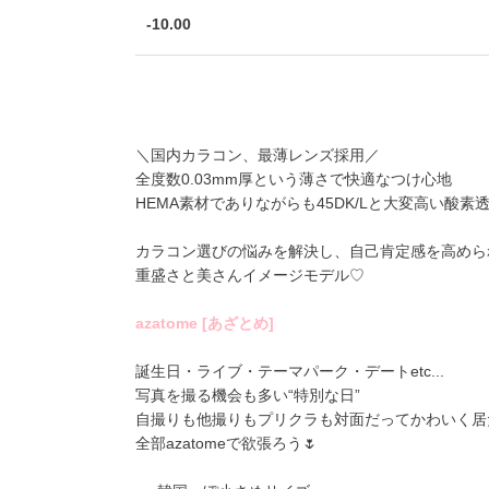
-10.00
＼国内カラコン、最薄レンズ採用／
全度数0.03mm厚という薄さで快適なつけ心地
HEMA素材でありながらも45DK/Lと大変高い酸素
カラコン選びの悩みを解決し、自己肯定感を高めら
重盛さと美さんイメージモデル♡
azatome [あざとめ]
誕生日・ライブ・テーマパーク・デートetc...
写真を撮る機会も多い“特別な日”
自撮りも他撮りもプリクラも対面だってかわいく居
全部azatomeで欲張ろう🌷