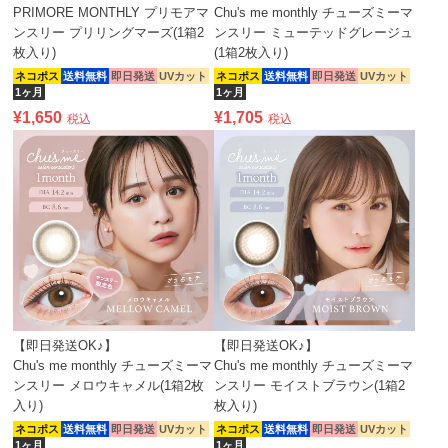
PRIMORE MONTHLY プリモアマ
Chu's me monthly チューズミーマ
ンスリー プリリングマーズ(1箱2
ンスリー ミューテッドグレージュ
枚入り)
(1箱2枚入り)
ネコポス
送料無料
即日発送
UVカット
ネコポス
送料無料
即日発送
UVカット
1ヶ月
1ヶ月
¥
1,650
¥
1,705
税込
税込
【即日発送OK♪】
【即日発送OK♪】
Chu's me monthly チューズミーマ
Chu's me monthly チューズミーマ
ンスリー メロウキャメル(1箱2枚
ンスリー モイストブラウン(1箱2
入り)
枚入り)
ネコポス
送料無料
即日発送
UVカット
ネコポス
送料無料
即日発送
UVカット
1ヶ月
1ヶ月