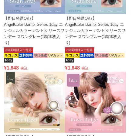
【即日発送OK♪】
【即日発送OK♪】
AngelColor Bambi Series 1day エ
AngelColor Bambi Series 1day エ
ンジェルカラー バンビシリーズワ
ンジェルカラー バンビシリーズワ
ンデー スワングレー(1箱10枚入
ンデー スワンブルー(1箱10枚入
り)
り)
3箱同時購入で超得
3箱同時購入で超得
ネコポス
送料無料
即日発送
UVカット
ネコポス
送料無料
即日発送
UVカット
1day
1day
¥
1,848
¥
1,848
税込
税込