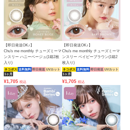
【即日発送OK♪】
【即日発送OK♪】
Chu's me monthly チューズミーマ
Chu's me monthly チューズミーマ
ンスリー ハニーベージュ(1箱2枚
ンスリー ベイビーブラウン(1箱2
入り)
枚入り)
ネコポス
送料無料
即日発送
UVカット
ネコポス
送料無料
即日発送
UVカット
1ヶ月
1ヶ月
¥
1,705
¥
1,705
税込
税込