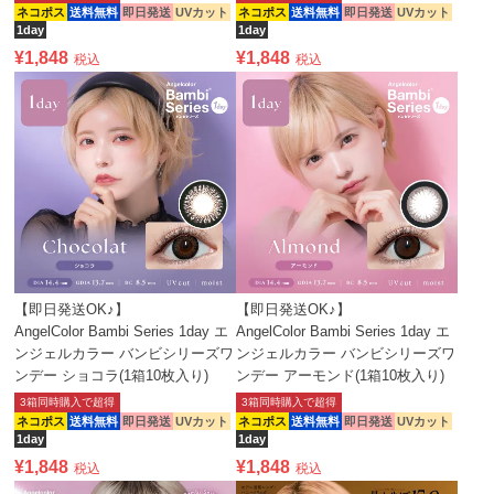
ネコポス
送料無料
即日発送
UVカット
ネコポス
送料無料
即日発送
UVカット
1day
1day
¥
1,848
¥
1,848
税込
税込
【即日発送OK♪】
【即日発送OK♪】
AngelColor Bambi Series 1day エ
AngelColor Bambi Series 1day エ
ンジェルカラー バンビシリーズワ
ンジェルカラー バンビシリーズワ
ンデー ショコラ(1箱10枚入り)
ンデー アーモンド(1箱10枚入り)
3箱同時購入で超得
3箱同時購入で超得
ネコポス
送料無料
即日発送
UVカット
ネコポス
送料無料
即日発送
UVカット
1day
1day
¥
1,848
¥
1,848
税込
税込