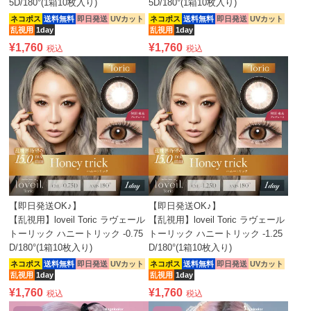
5D/180°(1箱10枚入り)
5D/180°(1箱10枚入り)
ネコポス
送料無料
即日発送
UVカット
ネコポス
送料無料
即日発送
UVカット
乱視用
1day
乱視用
1day
¥
1,760
¥
1,760
税込
税込
【即日発送OK♪】
【即日発送OK♪】
【乱視用】loveil Toric ラヴェール
【乱視用】loveil Toric ラヴェール
トーリック ハニートリック -0.75
トーリック ハニートリック -1.25
D/180°(1箱10枚入り)
D/180°(1箱10枚入り)
ネコポス
送料無料
即日発送
UVカット
ネコポス
送料無料
即日発送
UVカット
乱視用
1day
乱視用
1day
¥
1,760
¥
1,760
税込
税込