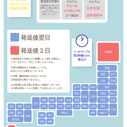
最短翌日到着
♥
もちろん
もちろん
２日かかってたけ
平日17時
※道路状況や天候などの
日本全国
影響により遅れる場合も
ど最短翌日到着！
ございます。
土日祝は16時
ご了承くださいますよう
お願いいたします。
送料無料♥
まで発送
♥
発送後翌日
発送後２日
うっかりしても
北海道
翌日到着だから
※道路状況や天候などの影響により遅れる場合も
安心!!
ございますので、予めご了承くださいませ。
※翌日到着該当でも地域によっては
青森
2日以上かかる場合もございます。
秋田
岩手
※沖縄・離島地域にお住まいの方は、
日時指定承る事ができません。
山形
宮城
※日時指定を承る事が出来ない地域がございます。
石川
富山
新潟
福島
その際は発送メールに記載してお知らせいたします。
福井
群馬
栃木
岐阜
長野
島根
鳥取
兵庫
京都
滋賀
埼玉
茨城
山口
佐賀
福岡
大分
広島
岡山
大阪
奈良
三重
愛知
山梨
東京
千葉
長崎
熊本
和歌山
静岡
神奈川
愛媛
香川
宮崎
鹿児島
高知
徳島