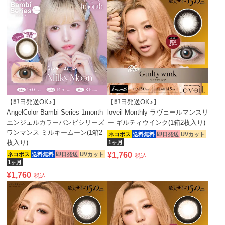
【即日発送OK♪】
【即日発送OK♪】
AngelColor Bambi Series 1month
loveil Monthly ラヴェールマンスリ
エンジェルカラーバンビシリーズ
ー ギルティウインク(1箱2枚入り)
ワンマンス ミルキームーン(1箱2
ネコポス
送料無料
即日発送
UVカット
枚入り)
1ヶ月
¥
1,760
ネコポス
送料無料
即日発送
UVカット
税込
1ヶ月
¥
1,760
税込