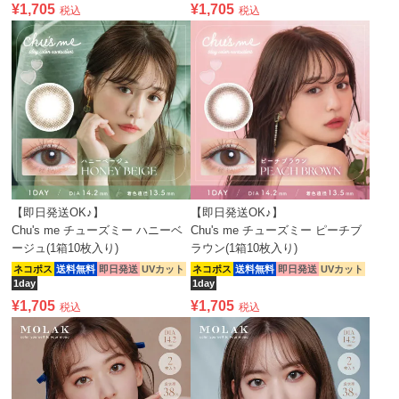
¥
1,705
¥
1,705
税込
税込
【即日発送OK♪】
【即日発送OK♪】
Chu's me チューズミー ハニーベ
Chu's me チューズミー ピーチブ
ージュ(1箱10枚入り)
ラウン(1箱10枚入り)
ネコポス
送料無料
即日発送
UVカット
ネコポス
送料無料
即日発送
UVカット
1day
1day
¥
1,705
¥
1,705
税込
税込