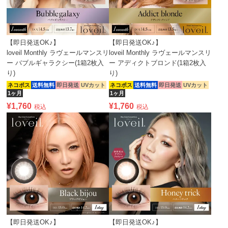
【即日発送OK♪】
【即日発送OK♪】
loveil Monthly ラヴェールマンスリ
loveil Monthly ラヴェールマンスリ
ー バブルギャラクシー(1箱2枚入
ー アディクトブロンド(1箱2枚入
り)
り)
ネコポス
送料無料
即日発送
UVカット
ネコポス
送料無料
即日発送
UVカット
1ヶ月
1ヶ月
¥
1,760
¥
1,760
税込
税込
【即日発送OK♪】
【即日発送OK♪】