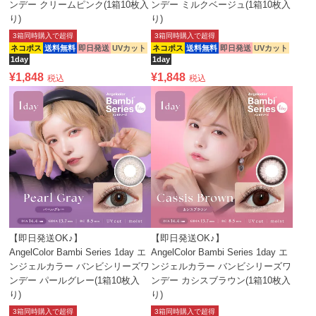
ンデー クリームピンク(1箱10枚入
ンデー ミルクベージュ(1箱10枚入
り)
り)
3箱同時購入で超得
3箱同時購入で超得
ネコポス
送料無料
即日発送
UVカット
ネコポス
送料無料
即日発送
UVカット
1day
1day
¥
1,848
¥
1,848
税込
税込
【即日発送OK♪】
【即日発送OK♪】
AngelColor Bambi Series 1day エ
AngelColor Bambi Series 1day エ
ンジェルカラー バンビシリーズワ
ンジェルカラー バンビシリーズワ
ンデー パールグレー(1箱10枚入
ンデー カシスブラウン(1箱10枚入
り)
り)
3箱同時購入で超得
3箱同時購入で超得