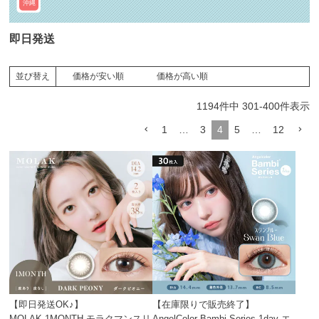
沖縄
即日発送
価格が安い順
価格が高い順
並び替え
1194
件中
301
-
400
件表示
1
…
3
4
5
…
12
【即日発送OK♪】
【在庫限りで販売終了】
MOLAK 1MONTH モラクマンスリ
AngelColor Bambi Series 1day エ