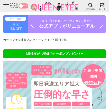
JACK
OFF
ON/OFF
絞り込み
カート
アプリ限定
毎日1回まわせるクーポンガチャ搭載✨
最大
＼ 公式アプリがリニューアル ／
15%OFF
カラコン激安通販店のクイーンアイズ
即日発送
LINE友だち登録でクーポンプレゼント♥
島根
鳥取
九州・中国
山口
広島
岡山
佐賀
福岡
大分
四国
長崎
熊本
最短翌日
即日発送エリア拡大
宮崎
鹿児島
圧倒的な早さ
締切時間
送料
九州・中国・四国地方
今までは発送後