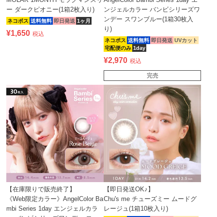
ー ダークピオニー(1箱2枚入り)
ンジェルカラー バンビシリーズワ
ンデー スワンブルー(1箱30枚入
ネコポス
送料無料
即日発送
1ヶ月
り)
¥
1,650
税込
ネコポス
送料無料
即日発送
UVカット
宅配便のみ
1day
¥
2,970
税込
完売
【在庫限りで販売終了】
【即日発送OK♪】
《Web限定カラー》AngelColor Ba
Chu's me チューズミー ムードグ
mbi Series 1day エンジェルカラ
レージュ(1箱10枚入り)