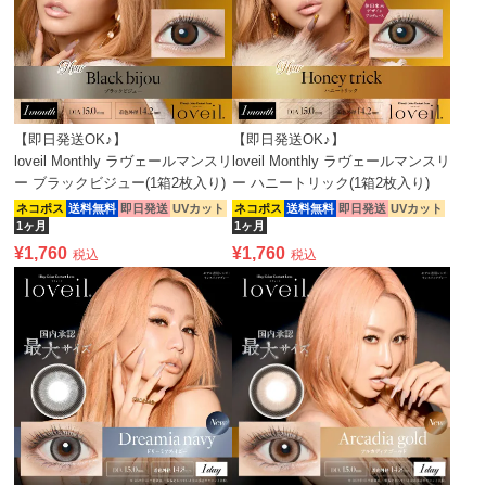
【即日発送OK♪】
【即日発送OK♪】
loveil Monthly ラヴェールマンスリ
loveil Monthly ラヴェールマンスリ
ー ブラックビジュー(1箱2枚入り)
ー ハニートリック(1箱2枚入り)
ネコポス
送料無料
即日発送
UVカット
ネコポス
送料無料
即日発送
UVカット
1ヶ月
1ヶ月
¥
1,760
¥
1,760
税込
税込