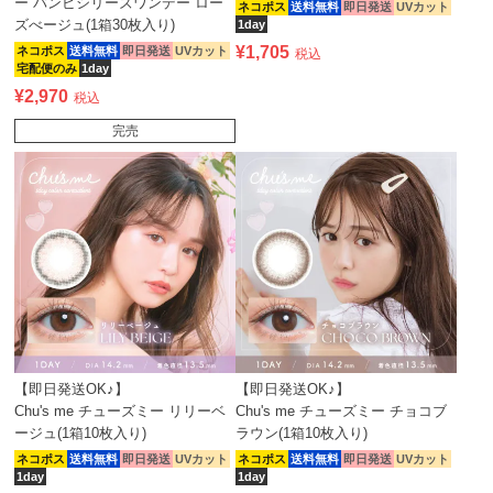
ー バンビシリーズワンデー ロー
ネコポス
送料無料
即日発送
UVカット
ズべージュ(1箱30枚入り)
1day
¥
1,705
ネコポス
送料無料
即日発送
UVカット
税込
宅配便のみ
1day
¥
2,970
税込
完売
【即日発送OK♪】
【即日発送OK♪】
Chu's me チューズミー リリーベ
Chu's me チューズミー チョコブ
ージュ(1箱10枚入り)
ラウン(1箱10枚入り)
ネコポス
送料無料
即日発送
UVカット
ネコポス
送料無料
即日発送
UVカット
1day
1day