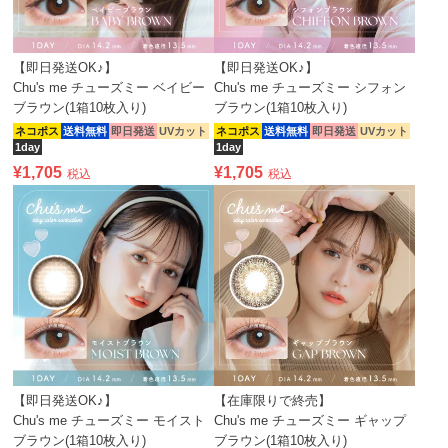
【即日発送OK♪】
【即日発送OK♪】
Chu's me チューズミー ベイビー
Chu's me チューズミー シフォン
ブラウン(1箱10枚入り)
ブラウン(1箱10枚入り)
ネコポス
送料無料
即日発送
UVカット
ネコポス
送料無料
即日発送
UVカット
1day
1day
¥
1,705
¥
1,705
税込
税込
【即日発送OK♪】
【在庫限りで終売】
Chu's me チューズミー モイスト
Chu's me チューズミー ギャップ
ブラウン(1箱10枚入り)
ブラウン(1箱10枚入り)