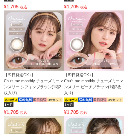
¥
1,705
¥
1,705
税込
税込
【即日発送OK♪】
【即日発送OK♪】
Chu's me monthly チューズミーマ
Chu's me monthly チューズミーマ
ンスリー シフォンブラウン(1箱2
ンスリー ピーチブラウン(1箱2枚
枚入り)
入り)
ネコポス
送料無料
即日発送
UVカット
ネコポス
送料無料
即日発送
UVカット
1ヶ月
1ヶ月
¥
1,705
¥
1,705
税込
税込