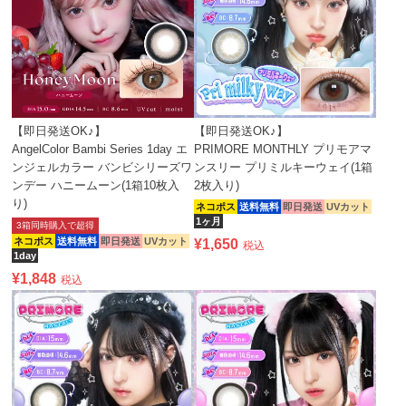
【即日発送OK♪】
【即日発送OK♪】
AngelColor Bambi Series 1day エ
PRIMORE MONTHLY プリモアマ
ンジェルカラー バンビシリーズワ
ンスリー プリミルキーウェイ(1箱
ンデー ハニームーン(1箱10枚入
2枚入り)
り)
ネコポス
送料無料
即日発送
UVカット
1ヶ月
3箱同時購入で超得
ネコポス
送料無料
即日発送
UVカット
¥
1,650
税込
1day
¥
1,848
税込