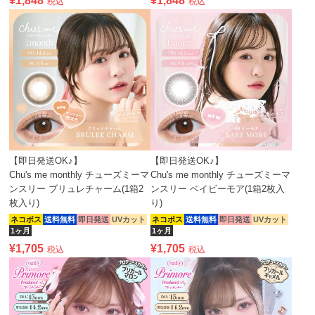
¥
1,848
¥
1,848
税込
税込
【即日発送OK♪】
【即日発送OK♪】
Chu's me monthly チューズミーマ
Chu's me monthly チューズミーマ
ンスリー ブリュレチャーム(1箱2
ンスリー ベイビーモア(1箱2枚入
枚入り)
り)
ネコポス
送料無料
即日発送
UVカット
ネコポス
送料無料
即日発送
UVカット
1ヶ月
1ヶ月
¥
1,705
¥
1,705
税込
税込