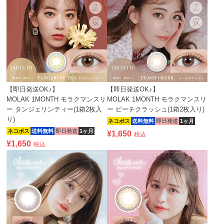
【即日発送OK♪】
【即日発送OK♪】
MOLAK 1MONTH モラクマンスリ
MOLAK 1MONTH モラクマンスリ
ー タンジェリンティー(1箱2枚入
ー ピーチクラッシュ(1箱2枚入り)
り)
ネコポス
送料無料
即日発送
1ヶ月
ネコポス
送料無料
即日発送
1ヶ月
¥
1,650
税込
¥
1,650
税込