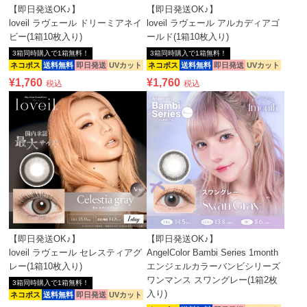
【即日発送OK♪】
【即日発送OK♪】
loveil ラヴェール ドリーミアネイ
loveil ラヴェール アルカディアゴ
ビー(1箱10枚入り)
ールド(1箱10枚入り)
3箱同時購入で1箱無料！
3箱同時購入で1箱無料！
ネコポス
送料無料
即日発送
UVカット
ネコポス
送料無料
即日発送
UVカット
¥
1,760
¥
1,760
税込
税込
【即日発送OK♪】
【即日発送OK♪】
loveil ラヴェール セレスティアグ
AngelColor Bambi Series 1month
レー(1箱10枚入り)
エンジェルカラーバンビシリーズ
ワンマンス スワングレー(1箱2枚
3箱同時購入で1箱無料！
入り)
ネコポス
送料無料
即日発送
UVカット