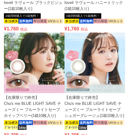
loveil ラヴェール ブラックビジュ
loveil ラヴェール ハニートリック
ー(1箱10枚入り)
(1箱10枚入り)
3箱同時購入で1箱無料！
3箱同時購入で1箱無料！
ネコポス
送料無料
即日発送
UVカット
ネコポス
送料無料
即日発送
UVカット
¥
1,760
¥
1,760
税込
税込
【在庫限りで終売】
【在庫限りで終売】
Chu's me BLUE LIGHT SAVE チ
Chu's me BLUE LIGHT SAVE チ
ューズミー ブルーライトセーブ
ューズミー ブルーライトセーブ
ホイップベリー(1箱10枚入り)
シュガーグレージュ(1箱10枚入り)
ネコポス
送料無料
即日発送
UVカット
ネコポス
送料無料
即日発送
UVカット
ﾌﾞﾙｰﾗｲﾄ
1day
ﾌﾞﾙｰﾗｲﾄ
1day