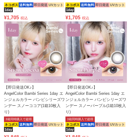
ネコポス
送料無料
即日発送
UVカット
ネコポス
送料無料
即日発送
UVカット
1day
1day
¥
1,705
¥
1,705
税込
税込
【即日発送OK♪】
【即日発送OK♪】
AngelColor Bambi Series 1day エ
AngelColor Bambi Series 1day エ
ンジェルカラー バンビシリーズワ
ンジェルカラー バンビシリーズワ
ンデー スノーココア(1箱10枚入
ンデー スノーパープル(1箱10枚入
り)
り)
3箱同時購入で超得
3箱同時購入で超得
ネコポス
送料無料
即日発送
UVカット
ネコポス
送料無料
即日発送
UVカット
1day
1day