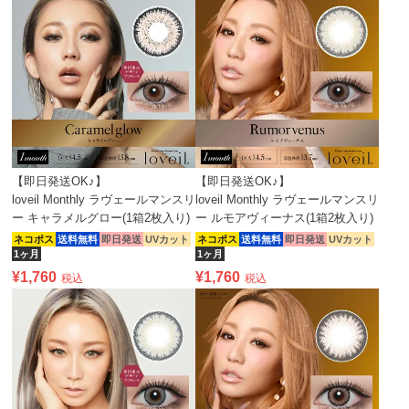
【即日発送OK♪】
【即日発送OK♪】
loveil Monthly ラヴェールマンスリ
loveil Monthly ラヴェールマンスリ
ー キャラメルグロー(1箱2枚入り)
ー ルモアヴィーナス(1箱2枚入り)
ネコポス
送料無料
即日発送
UVカット
ネコポス
送料無料
即日発送
UVカット
1ヶ月
1ヶ月
¥
1,760
¥
1,760
税込
税込