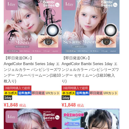
【即日発送OK♪】
【即日発送OK♪】
AngelColor Bambi Series 1day エ
AngelColor Bambi Series 1day エ
ンジェルカラー バンビシリーズワ
ンジェルカラー バンビシリーズワ
ンデー ブルーベリームーン(1箱10
ンデー セサミムーン(1箱10枚入
枚入り)
り)
3箱同時購入で超得
3箱同時購入で超得
ネコポス
送料無料
即日発送
UVカット
ネコポス
送料無料
即日発送
UVカット
1day
1day
¥
1,848
¥
1,848
税込
税込