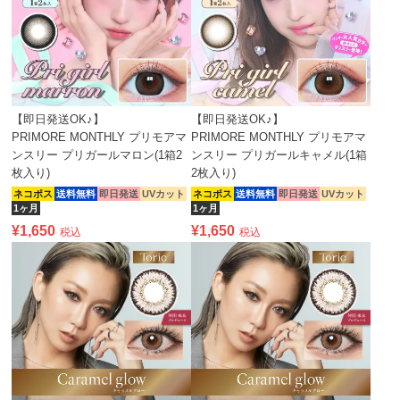
【即日発送OK♪】
【即日発送OK♪】
PRIMORE MONTHLY プリモアマ
PRIMORE MONTHLY プリモアマ
ンスリー プリガールマロン(1箱2
ンスリー プリガールキャメル(1箱
枚入り)
2枚入り)
ネコポス
送料無料
即日発送
UVカット
ネコポス
送料無料
即日発送
UVカット
1ヶ月
1ヶ月
¥
1,650
¥
1,650
税込
税込