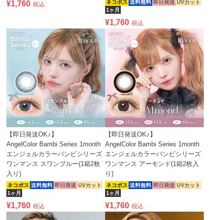
ネコポス
送料無料
即日発送
UVカット
¥
1,760
税込
1ヶ月
¥
1,760
税込
【即日発送OK♪】
【即日発送OK♪】
AngelColor Bambi Series 1month
AngelColor Bambi Series 1month
エンジェルカラーバンビシリーズ
エンジェルカラーバンビシリーズ
ワンマンス スワンブルー(1箱2枚
ワンマンス アーモンド(1箱2枚入
入り)
り)
ネコポス
送料無料
即日発送
UVカット
ネコポス
送料無料
即日発送
UVカット
1ヶ月
1ヶ月
¥
1,760
¥
1,760
税込
税込