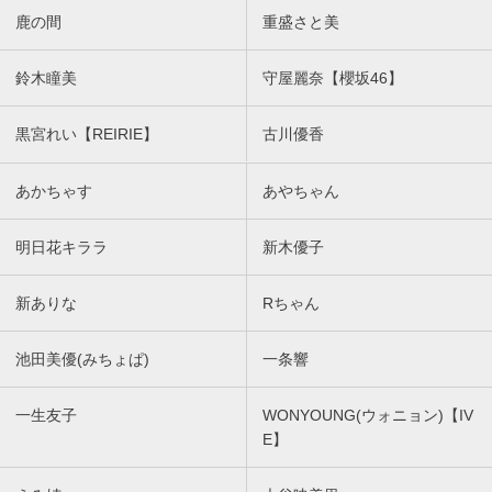
鹿の間
重盛さと美
鈴木瞳美
守屋麗奈【櫻坂46】
黒宮れい【REIRIE】
古川優香
あかちゃす
あやちゃん
明日花キララ
新木優子
新ありな
Rちゃん
池田美優(みちょぱ)
一条響
一生友子
WONYOUNG(ウォニョン)【IV
E】