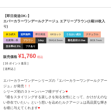
【即日発送OK♪】
エバーカラーワンデールクアージュ エアリーブラウン(1箱10枚入
り)
ネコポス
送料無料
即日発送
UVカット
うるおい成分
ナチュラル
色素薄い系
ブラウン
1day
DIA14.5mm
着色直径13.8㎜
BC8.7mm
含水率42.5%
フチあり
¥
1,760
販売価格
税込
[
16
ポイント進呈 ]
送料込
エバーカラーワンデーシリーズの『エバーカラーワンデールクアー
ジュ』が発売
！！
シリーズ初の３トーンハーフ瞳デザイン
♥
『瞳をスタイリングする楽しさを知る女性にとって、かけがえのな
い存在でいたい』という想いを込めたルクアージュは高品質な輝き
を瞳に与えてくれます
♥