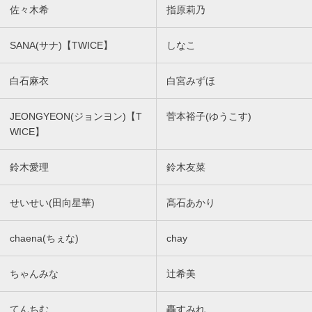
佐々木希
指原莉乃
SANA(サナ)【TWICE】
しなこ
白石麻衣
白宮みずほ
JEONGYEON(ジョンヨン)【T
菅本裕子(ゆうこす)
WICE】
鈴木愛理
鈴木友菜
せいせい(田向星華)
髙石あかり
chaena(ちぇな)
chay
ちゃんみな
辻希美
てんちむ
轟すみれ