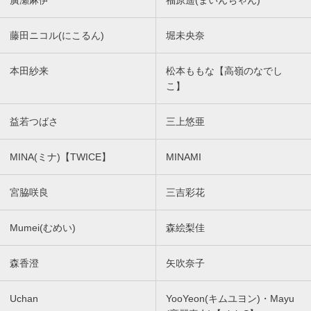
廣瀬麻伊
福原遥(まいんちゃん)
藤田ニコル(にこるん)
堀未央奈
本田紗来
松本ももな【高嶺のなでし
こ】
益若つばさ
三上悠亜
MINA(ミナ)【TWICE】
MINAMI
宮脇咲良
三吉彩花
Mumei(むめい)
森絵梨佳
森香澄
矢吹奈子
Uchan
YooYeon(キムユヨン)・Mayu