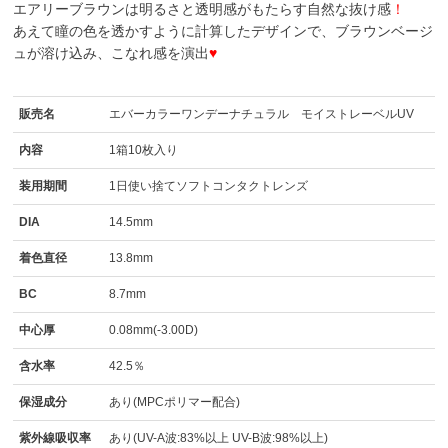
エアリーブラウンは明るさと透明感がもたらす自然な抜け感
！
あえて瞳の色を透かすように計算したデザインで、ブラウンベージ
ュが溶け込み、こなれ感を演出
♥
販売名
エバーカラーワンデーナチュラル モイストレーベルUV
内容
1箱10枚入り
装用期間
1日使い捨てソフトコンタクトレンズ
DIA
14.5mm
着色直径
13.8mm
BC
8.7mm
中心厚
0.08mm(-3.00D)
含水率
42.5％
保湿成分
あり(MPCポリマー配合)
紫外線吸収率
あり(UV-A波:83%以上 UV-B波:98%以上)