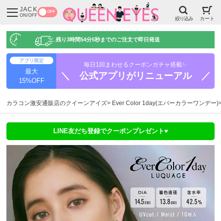
JACK
OFF
ON/OFF
絞り込み
カート
残り
3時間54分5秒
までのご注文で即日発送
アプリ限定
毎日1回まわせるクーポンガチャ搭載✨
最大
＼ 公式アプリがリニューアル ／
15%OFF
カラコン激安通販店のクイーンアイズ
Ever Color 1day(エバーカラーワンデー)
LINE友だち登録でクーポンプレゼント♥