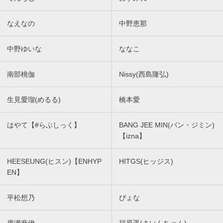
なえなの
中野恵那
中野ゆいな
ななこ
南部桃伽
Nissy(西島隆弘)
生見愛瑠(めるる)
橋本愛
はやて【#らぶしっく】
BANG JEE MIN(バン・ジミン)
【izna】
HEESEUNG(ヒスン)【ENHYP
HITGS(ヒッジス)
EN】
平松想乃
ぴょな