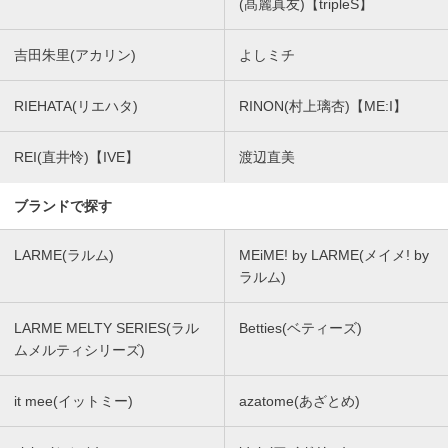
(髙麗真友)【tripleS】
吉田朱里(アカリン)
よしミチ
RIEHATA(リエハタ)
RINON(村上璃杏)【ME:I】
REI(直井怜)【IVE】
渡辺直美
ブランドで探す
LARME(ラルム)
MEiME! by LARME(メイメ! by
ラルム)
LARME MELTY SERIES(ラル
Betties(ベティーズ)
ムメルティシリーズ)
it mee(イットミー)
azatome(あざとめ)