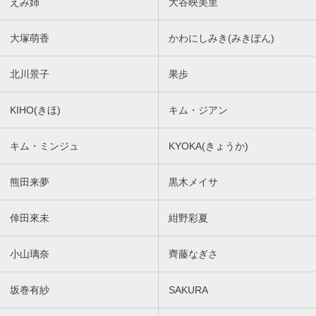
えみ姉
大谷映美里
大塚萌香
かわにしみき(みきぽん)
北川景子
果歩
KIHO(きほ)
キム・ジアン
キム・ミンジュ
KYOKA(きょうか)
熊田来夢
黒木メイサ
倖田來未
紺野彩夏
小山璃奈
齊藤なぎさ
坂巻有紗
SAKURA