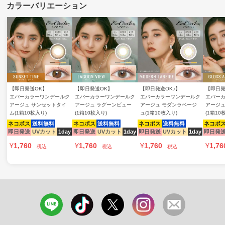
【即日発送OK】
【即日発送OK】
【即日発送OK♪】
【即日発
エバーカラーワンデールク
エバーカラーワンデールク
エバーカラーワンデールク
エバー
アージュ サンセットタイ
アージュ ラグーンビュー
アージュ モダンラベージ
アージュ
ム(1箱10枚入り)
(1箱10枚入り)
ュ(1箱10枚入り)
(1箱10
ネコポス
送料無料
ネコポス
送料無料
ネコポス
送料無料
ネコポ
即日発送
UVカット
1day
即日発送
UVカット
1day
即日発送
UVカット
1day
即日発
¥
1,760
¥
1,760
¥
1,760
¥
1,76
税込
税込
税込