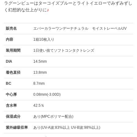
ラグーンビューはターコイズブルーとライトイエローでみずみずし
く幻想的な仕上がりに
♪
販売名
エバーカラーワンデーナチュラル モイストレーベルUV
内容
1箱10枚入り
装用期間
1日使い捨てソフトコンタクトレンズ
DIA
14.5mm
着色直径
13.8mm
BC
8.7mm
中心厚
0.08mm(-3.00D)
含水率
42.5％
保湿成分
あり(MPCポリマー配合)
紫外線吸収率
あり(UV-A波:83%以上 UV-B波:98%以上)