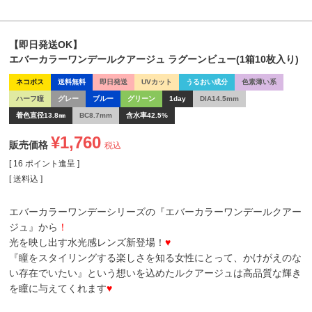
【即日発送OK】
エバーカラーワンデールクアージュ ラグーンビュー(1箱10枚入り)
ネコポス
送料無料
即日発送
UVカット
うるおい成分
色素薄い系
ハーフ瞳
グレー
ブルー
グリーン
1day
DIA14.5mm
着色直径13.8㎜
BC8.7mm
含水率42.5%
¥
1,760
販売価格
税込
[
16
ポイント進呈 ]
送料込
エバーカラーワンデーシリーズの『エバーカラーワンデールクアー
ジュ』から
！
光を映し出す水光感レンズ新登場！
♥
『瞳をスタイリングする楽しさを知る女性にとって、かけがえのな
い存在でいたい』という想いを込めたルクアージュは高品質な輝き
を瞳に与えてくれます
♥