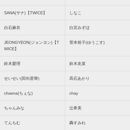
SANA(サナ)【TWICE】
しなこ
白石麻衣
白宮みずほ
JEONGYEON(ジョンヨン)【T
菅本裕子(ゆうこす)
WICE】
鈴木愛理
鈴木友菜
せいせい(田向星華)
髙石あかり
chaena(ちぇな)
chay
ちゃんみな
辻希美
てんちむ
轟すみれ