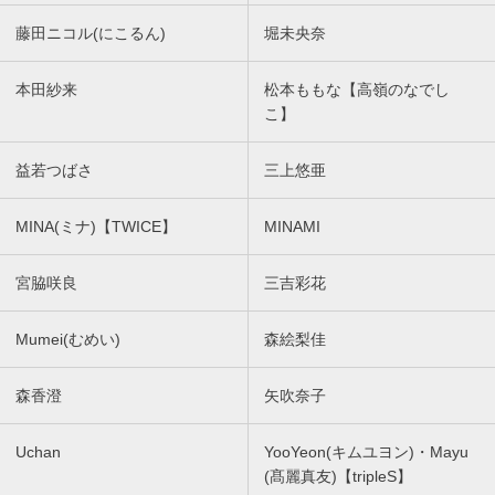
藤田ニコル(にこるん)
堀未央奈
本田紗来
松本ももな【高嶺のなでし
こ】
益若つばさ
三上悠亜
MINA(ミナ)【TWICE】
MINAMI
宮脇咲良
三吉彩花
Mumei(むめい)
森絵梨佳
森香澄
矢吹奈子
Uchan
YooYeon(キムユヨン)・Mayu
(髙麗真友)【tripleS】