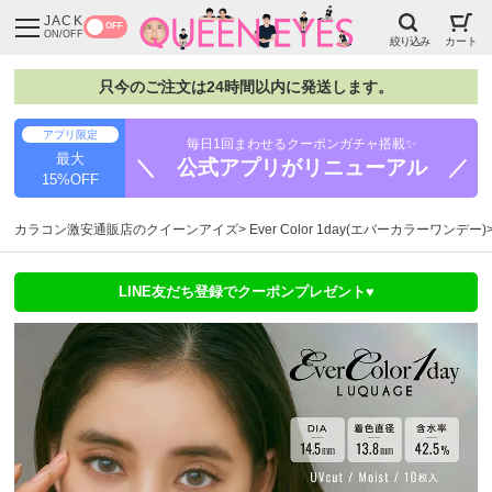
JACK
OFF
ON/OFF
絞り込み
カート
只今のご注文は24時間以内に発送します。
アプリ限定
毎日1回まわせるクーポンガチャ搭載✨
最大
＼ 公式アプリがリニューアル ／
15%OFF
カラコン激安通販店のクイーンアイズ
Ever Color 1day(エバーカラーワンデー)
LINE友だち登録でクーポンプレゼント♥