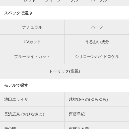
レッド
グリーン
ブルー
パープル
スペックで選ぶ
ナチュラル
ハーフ
UVカット
うるおい成分
ブルーライトカット
シリコーンハイドロゲル
トーリック(乱視)
モデルで探す
池田エライザ
越智ゆらの(ゆらゆら)
長浜広奈 (おひなさま)
齊藤早紀
鹿の間
重盛さと美