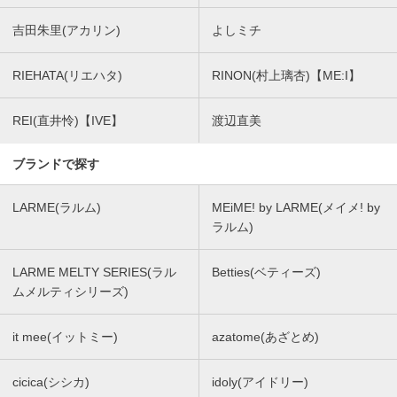
吉田朱里(アカリン)
よしミチ
RIEHATA(リエハタ)
RINON(村上璃杏)【ME:I】
REI(直井怜)【IVE】
渡辺直美
ブランドで探す
LARME(ラルム)
MEiME! by LARME(メイメ! by
ラルム)
LARME MELTY SERIES(ラル
Betties(ベティーズ)
ムメルティシリーズ)
it mee(イットミー)
azatome(あざとめ)
cicica(シシカ)
idoly(アイドリー)