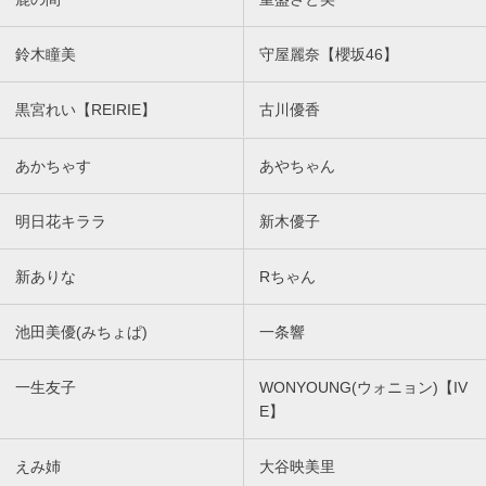
鈴木瞳美
守屋麗奈【櫻坂46】
黒宮れい【REIRIE】
古川優香
あかちゃす
あやちゃん
明日花キララ
新木優子
新ありな
Rちゃん
池田美優(みちょぱ)
一条響
一生友子
WONYOUNG(ウォニョン)【IV
E】
えみ姉
大谷映美里