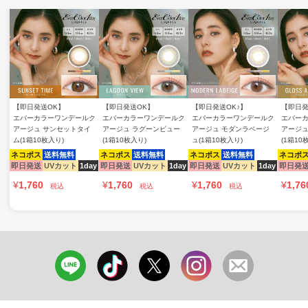
【即日発送OK】
【即日発送OK】
【即日発送OK♪】
【即日発
エバーカラーワンデールク
エバーカラーワンデールク
エバーカラーワンデールク
エバー
アージュ サンセットタイ
アージュ ラグーンビュー
アージュ モダンラベージ
アージュ
ム(1箱10枚入り)
(1箱10枚入り)
ュ(1箱10枚入り)
(1箱10
ネコポス
送料無料
ネコポス
送料無料
ネコポス
送料無料
ネコポ
即日発送
UVカット
1day
即日発送
UVカット
1day
即日発送
UVカット
1day
即日発
¥
1,760
¥
1,760
¥
1,760
¥
1,76
税込
税込
税込