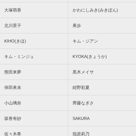
大塚萌香
かわにしみき(みきぽん)
北川景子
果歩
KIHO(きほ)
キム・ジアン
キム・ミンジュ
KYOKA(きょうか)
熊田来夢
黒木メイサ
倖田來未
紺野彩夏
小山璃奈
齊藤なぎさ
坂巻有紗
SAKURA
佐々木希
指原莉乃