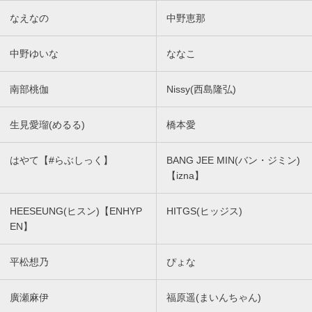
なえなの
中野恵那
中野ゆいな
ななこ
南部桃伽
Nissy(西島隆弘)
生見愛瑠(めるる)
橋本愛
はやて【#らぶしっく】
BANG JEE MIN(バン・ジミン)
【izna】
HEESEUNG(ヒスン)【ENHYP
HITGS(ヒッジス)
EN】
平松想乃
ぴょな
廣瀬麻伊
福原遥(まいんちゃん)