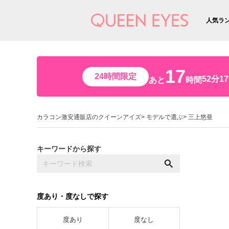
人気ラ
17
24時間限定
52分1
あと
時間
カラコン激安通販店のクイーンアイズ
モデルで選ぶ
三上悠亜
キーワードから探す
度あり・度なしで探す
度あり
度なし