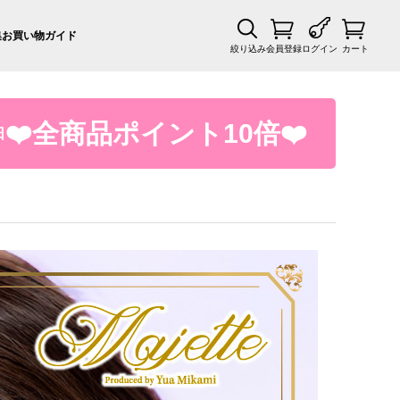
集
お買い物ガイド
絞り込み
会員登録
ログイン
カート
❤️全商品ポイント10倍❤️
日