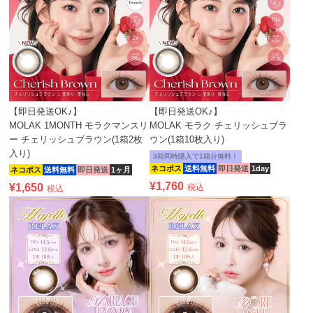
【即日発送OK♪】
【即日発送OK♪】
MOLAK 1MONTH モラクマンスリ
MOLAK モラク チェリッシュブラ
ー チェリッシュブラウン(1箱2枚
ウン(1箱10枚入り)
入り)
3箱同時購入で1箱分無料！
ネコポス
送料無料
即日発送
1day
ネコポス
送料無料
即日発送
1ヶ月
¥
1,760
¥
1,650
税込
税込