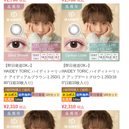
税込
税込
【即日発送OK♪】
【即日発送OK♪】
HAIDEY TORIC ハイディトーリッ
HAIDEY TORIC ハイディトーリッ
ク アイディアルブラウン-1.25D/1
ク アップデートグロウ-1.25D/18
80°(1箱10枚入り)
0°(1箱10枚入り)
2箱同時購入で超得！
2箱同時購入で超得！
ネコポス
送料無料
即日発送
UVカット
ネコポス
送料無料
即日発送
UVカット
乱視用
1day
乱視用
1day
¥
2,310
¥
2,310
税込
税込