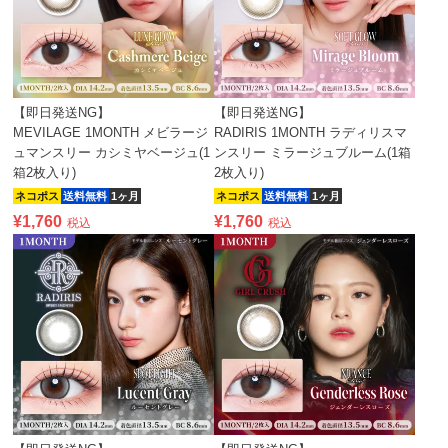
【即日発送NG】
【即日発送NG】
MEVILAGE 1MONTH メビラージ
RADIRIS 1MONTH ラディリスマ
ュマンスリー カシミヤベージュ(1
ンスリー ミラージュブルーム(1箱
箱2枚入り)
2枚入り)
ネコポス
送料無料
1ヶ月
ネコポス
送料無料
1ヶ月
¥
1,760
¥
1,760
税込
税込