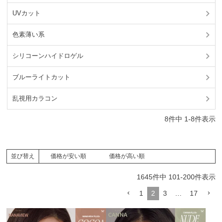
UVカット
色素薄い系
シリコーンハイドロゲル
ブルーライトカット
乱視用カラコン
8
件中
1
-
8
件表示
価格が安い順
価格が高い順
並び替え
1645
件中
101
-
200
件表示
1
2
3
…
17