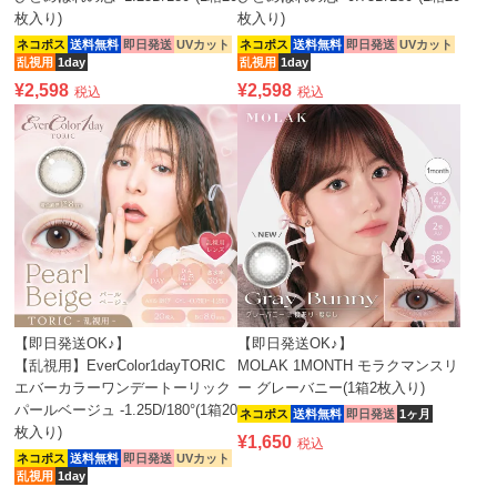
枚入り)
枚入り)
ネコポス
送料無料
即日発送
UVカット
ネコポス
送料無料
即日発送
UVカット
乱視用
1day
乱視用
1day
¥
2,598
¥
2,598
税込
税込
【即日発送OK♪】
【即日発送OK♪】
【乱視用】EverColor1dayTORIC
MOLAK 1MONTH モラクマンスリ
エバーカラーワンデートーリック
ー グレーバニー(1箱2枚入り)
パールベージュ -1.25D/180°(1箱20
ネコポス
送料無料
即日発送
1ヶ月
枚入り)
¥
1,650
税込
ネコポス
送料無料
即日発送
UVカット
乱視用
1day