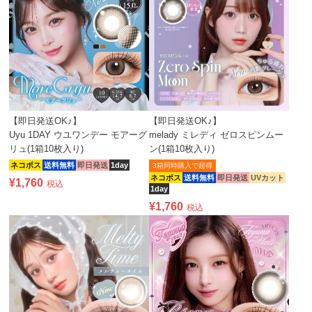
【即日発送OK♪】
【即日発送OK♪】
Uyu 1DAY ウユワンデー モアーグ
melady ミレディ ゼロスピンムー
リュ(1箱10枚入り)
ン(1箱10枚入り)
ネコポス
送料無料
即日発送
1day
3箱同時購入で超得
ネコポス
送料無料
即日発送
UVカット
¥
1,760
税込
1day
¥
1,760
税込