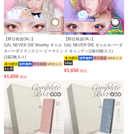
【即日発送OK♪】
【即日発送OK♪】
GAL NEVER DIE Monthly ギャル
GAL NEVER DIE ギャルネバーダ
ネバーダイマンスリー ビーマイン
イ キャンディ(1箱10枚入り)
(1箱2枚入り)
ネコポス
送料無料
即日発送
UVカット
1day
ネコポス
送料無料
即日発送
UVカット
1ヶ月
¥
1,650
税込
¥
1,650
税込