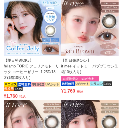
【即日発送OK♪】
【即日発送OK♪】
feliamo TORIC フェリアモトーリ
it mee イットミー バブブラウン(1
ック コーヒーゼリー -1.25D/18
箱10枚入り)
0°(1箱10枚入り)
3箱同時購入で1箱分無料！
送料無料
UVカット
シリコン
1day
ネコポス
送料無料
即日発送
UVカット
乱視用
1day
¥
1,760
税込
¥
1,760
税込