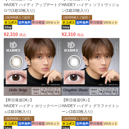
HAIDEY ハイディ アップデートグ
HAIDEY ハイディ ソフトヴィジョ
ロウ(1箱10枚入り)
ン(1箱10枚入り)
2箱同時購入で超得！
2箱同時購入で超得！
ネコポス
送料無料
即日発送
UVカット
ネコポス
送料無料
即日発送
UVカット
1day
1day
¥
2,310
¥
2,310
税込
税込
【即日発送OK♪】
【即日発送OK♪】
HAIDEY ハイディ ホリックベージ
HAIDEY ハイディ グラファイトシ
ュ(1箱10枚入り)
ーン(1箱10枚入り)
2箱同時購入で超得！
2箱同時購入で超得！
ネコポス
送料無料
即日発送
UVカット
ネコポス
送料無料
即日発送
UVカット
1day
1day