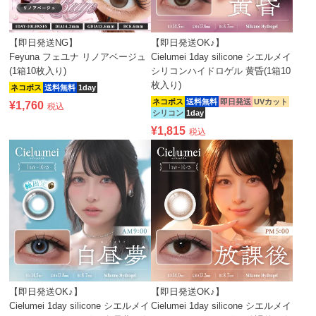
【即日発送NG】
【即日発送OK♪】
Feyuna フェユナ リノアベージュ
Cielumei 1day silicone シエルメイ
(1箱10枚入り)
シリコンハイドロゲル 黄昏(1箱10
枚入り)
ネコポス
送料無料
1day
ネコポス
送料無料
即日発送
UVカット
¥
1,760
税込
シリコン
1day
¥
1,815
税込
【即日発送OK♪】
【即日発送OK♪】
Cielumei 1day silicone シエルメイ
Cielumei 1day silicone シエルメイ