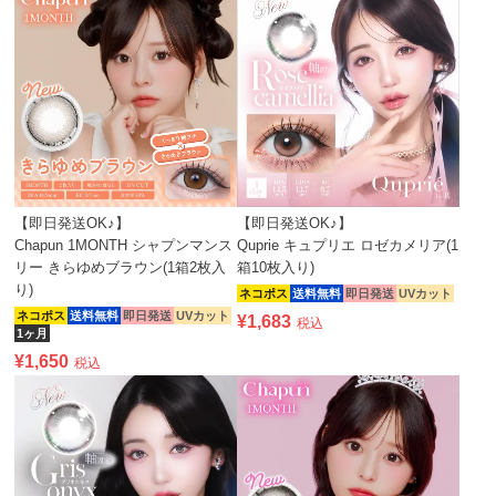
【即日発送OK♪】
【即日発送OK♪】
Chapun 1MONTH シャプンマンス
Quprie キュプリエ ロゼカメリア(1
リー きらゆめブラウン(1箱2枚入
箱10枚入り)
り)
ネコポス
送料無料
即日発送
UVカット
ネコポス
送料無料
即日発送
UVカット
¥
1,683
税込
1ヶ月
¥
1,650
税込