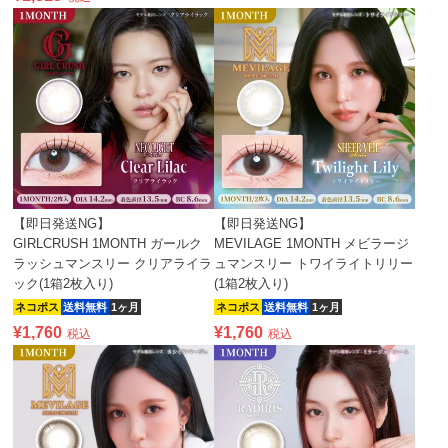
【即日発送NG】
【即日発送NG】
GIRLCRUSH 1MONTH ガールク
MEVILAGE 1MONTH メビラージ
ラッシュマンスリー クリアライラ
ュマンスリー トワイライトリリー
ック(1箱2枚入り)
(1箱2枚入り)
ネコポス
送料無料
1ヶ月
ネコポス
送料無料
1ヶ月
¥
1,760
¥
1,760
税込
税込