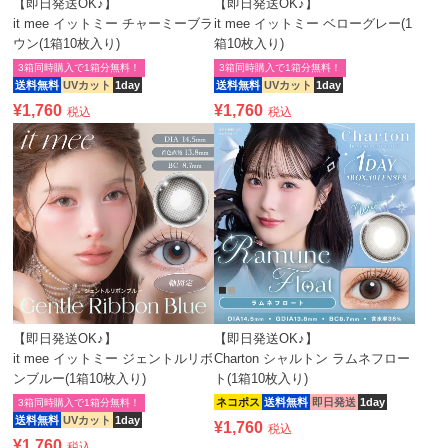
【即日発送OK♪】
【即日発送OK♪】
it mee イットミー チャーミーブラ
it mee イットミー ベローグレー(1
ウン(1箱10枚入り)
箱10枚入り)
3箱同時購入で1箱分無料！
3箱同時購入で1箱分無料！
送料無料
UVカット
1day
送料無料
UVカット
1day
¥
1,760
¥
1,760
税込
税込
【即日発送OK♪】
【即日発送OK♪】
it mee イットミー ジェントルリボ
Charton シャルトン ラムネフロー
ンブルー(1箱10枚入り)
ト(1箱10枚入り)
ネコポス
送料無料
即日発送
1day
3箱同時購入で1箱分無料！
送料無料
UVカット
1day
¥
1,760
税込
¥
1,760
税込