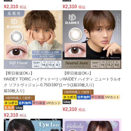
¥
2,310
¥
2,310
税込
税込
【即日発送OK♪】
【即日発送OK♪】
HAIDEY TORIC ハイディトーリッ
HAIDEY ハイディ ニュートラルオ
ク ソフトヴィジョン-0.75D/180°(1
ーラ(1箱10枚入り)
箱10枚入り)
2箱同時購入で超得！
ネコポス
送料無料
即日発送
UVカット
2箱同時購入で超得！
1day
ネコポス
送料無料
即日発送
UVカット
乱視用
1day
¥
2,310
税込
¥
2,310
税込