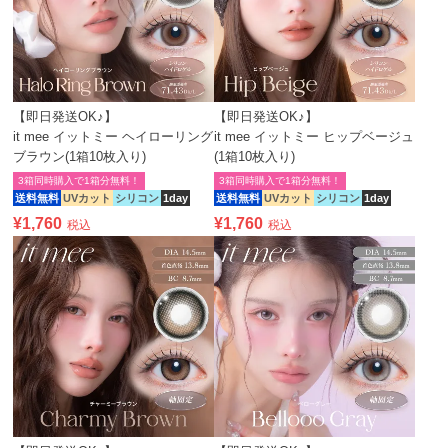
【即日発送OK♪】
【即日発送OK♪】
it mee イットミー ヘイローリング
it mee イットミー ヒップベージュ
ブラウン(1箱10枚入り)
(1箱10枚入り)
3箱同時購入で1箱分無料！
3箱同時購入で1箱分無料！
送料無料
UVカット
シリコン
1day
送料無料
UVカット
シリコン
1day
¥
1,760
¥
1,760
税込
税込