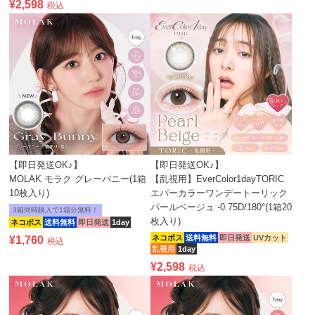
¥
2,598
税込
【即日発送OK♪】
【即日発送OK♪】
MOLAK モラク グレーバニー(1箱
【乱視用】EverColor1dayTORIC
10枚入り)
エバーカラーワンデートーリック
パールベージュ -0.75D/180°(1箱20
3箱同時購入で1箱分無料！
枚入り)
ネコポス
送料無料
即日発送
1day
ネコポス
送料無料
即日発送
UVカット
¥
1,760
税込
乱視用
1day
¥
2,598
税込