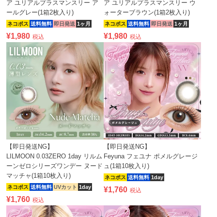
ア ユリアルプラスマンスリー ア
ア ユリアルプラスマンスリー ウ
ールグレー(1箱2枚入り)
ォーターブラウン(1箱2枚入り)
ネコポス
送料無料
即日発送
1ヶ月
ネコポス
送料無料
即日発送
1ヶ月
¥
1,980
¥
1,980
税込
税込
【即日発送NG】
【即日発送NG】
LILMOON 0.03ZERO 1day リルム
Feyuna フェユナ ポメルグレージ
ーンゼロシリーズワンデー ヌード
ュ(1箱10枚入り)
マッチャ(1箱10枚入り)
ネコポス
送料無料
1day
ネコポス
送料無料
UVカット
1day
¥
1,760
税込
¥
1,760
税込