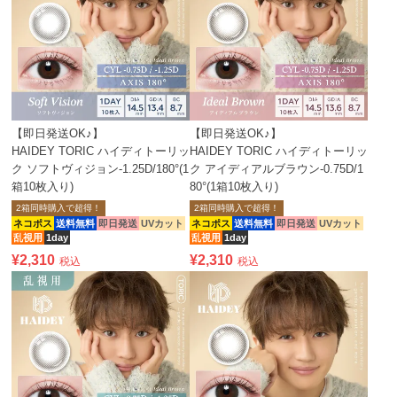
【即日発送OK♪】
【即日発送OK♪】
HAIDEY TORIC ハイディトーリッ
HAIDEY TORIC ハイディトーリッ
ク ソフトヴィジョン-1.25D/180°(1
ク アイディアルブラウン-0.75D/1
箱10枚入り)
80°(1箱10枚入り)
2箱同時購入で超得！
2箱同時購入で超得！
ネコポス
送料無料
即日発送
UVカット
ネコポス
送料無料
即日発送
UVカット
乱視用
1day
乱視用
1day
¥
2,310
¥
2,310
税込
税込