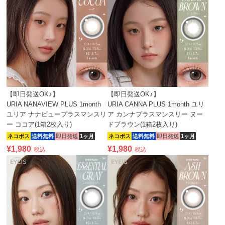
【即日発送OK♪】
【即日発送OK♪】
URIA NANAVIEW PLUS 1month
URIA CANNA PLUS 1month ユリ
ユリア ナナビュープラスマンスリ
ア カンナプラスマンスリー ヌー
ー ココア(1箱2枚入り)
ドブラウン(1箱2枚入り)
ネコポス
送料無料
即日発送
1ヶ月
ネコポス
送料無料
即日発送
1ヶ月
¥
1,980
¥
1,980
税込
税込