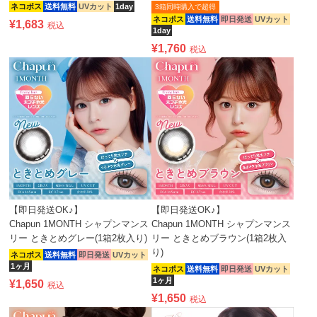
ネコポス
送料無料
UVカット
1day
3箱同時購入で超得
ネコポス
送料無料
即日発送
UVカット
¥
1,683
税込
1day
¥
1,760
税込
【即日発送OK♪】
【即日発送OK♪】
Chapun 1MONTH シャプンマンス
Chapun 1MONTH シャプンマンス
リー ときとめグレー(1箱2枚入り)
リー ときとめブラウン(1箱2枚入
り)
ネコポス
送料無料
即日発送
UVカット
1ヶ月
ネコポス
送料無料
即日発送
UVカット
1ヶ月
¥
1,650
税込
¥
1,650
税込