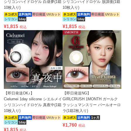
シリコンハイドロゲル 白昼夢(1箱
シリコンハイドロゲル 放課後(1箱
10枚入り)
10枚入り)
ネコポス
送料無料
即日発送
UVカット
ネコポス
送料無料
即日発送
UVカット
シリコン
1day
シリコン
1day
¥
1,815
¥
1,815
税込
税込
【即日発送OK♪】
【即日発送NG】
Cielumei 1day silicone シエルメイ
GIRLCRUSH 1MONTH ガールク
シリコンハイドロゲル 真夜中(1箱
ラッシュマンスリー パールオーロ
10枚入り)
ラ(1箱2枚入り)
ネコポス
送料無料
即日発送
UVカット
ネコポス
送料無料
1ヶ月
シリコン
1day
¥
1,760
税込
¥
1,815
税込