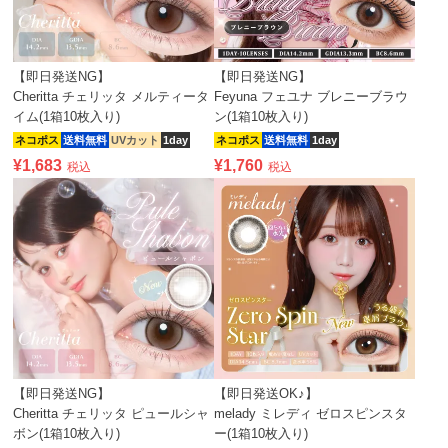
【即日発送NG】
【即日発送NG】
Cheritta チェリッタ メルティータ
Feyuna フェユナ ブレニーブラウ
イム(1箱10枚入り)
ン(1箱10枚入り)
ネコポス
送料無料
UVカット
1day
ネコポス
送料無料
1day
¥
1,683
¥
1,760
税込
税込
【即日発送NG】
【即日発送OK♪】
Cheritta チェリッタ ピュールシャ
melady ミレディ ゼロスピンスタ
ボン(1箱10枚入り)
ー(1箱10枚入り)