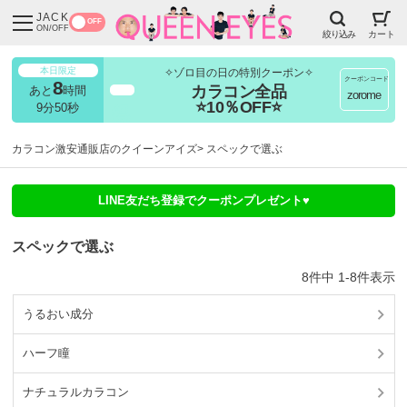
JACK
OFF
ON/OFF
絞り込み
カート
本日限定
✧ゾロ目の日の特別クーポン✧
クーポンコード
8
カラコン全品
あと
時間
超得
zorome
⭐10％OFF⭐
9分47秒
カラコン激安通販店のクイーンアイズ
スペックで選ぶ
LINE友だち登録でクーポンプレゼント♥
スペックで選ぶ
8
件中
1
-
8
件表示
うるおい成分
ハーフ瞳
ナチュラルカラコン