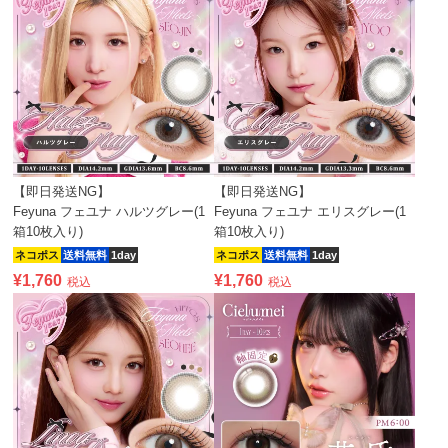
【即日発送NG】
【即日発送NG】
Feyuna フェユナ ハルツグレー(1
Feyuna フェユナ エリスグレー(1
箱10枚入り)
箱10枚入り)
ネコポス
送料無料
1day
ネコポス
送料無料
1day
¥
1,760
¥
1,760
税込
税込