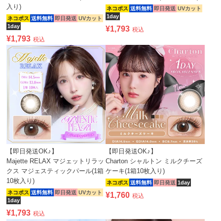
入り)
ネコポス
送料無料
即日発送
UVカット
1day
ネコポス
送料無料
即日発送
UVカット
1day
¥
1,793
税込
¥
1,793
税込
【即日発送OK♪】
【即日発送OK♪】
Majette RELAX マジェットリラッ
Charton シャルトン ミルクチーズ
クス マジェスティックパール(1箱
ケーキ(1箱10枚入り)
10枚入り)
ネコポス
送料無料
即日発送
1day
ネコポス
送料無料
即日発送
UVカット
¥
1,760
税込
1day
¥
1,793
税込