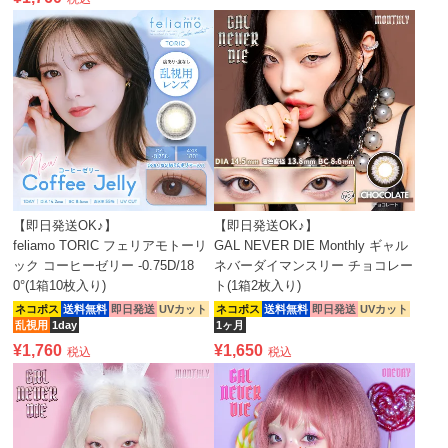
【即日発送OK♪】
【即日発送OK♪】
feliamo TORIC フェリアモトーリ
GAL NEVER DIE Monthly ギャル
ック コーヒーゼリー -0.75D/18
ネバーダイマンスリー チョコレー
0°(1箱10枚入り)
ト(1箱2枚入り)
ネコポス
送料無料
即日発送
UVカット
ネコポス
送料無料
即日発送
UVカット
乱視用
1day
1ヶ月
¥
1,760
¥
1,650
税込
税込