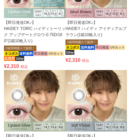
【即日発送OK♪】
【即日発送OK♪】
HAIDEY TORIC ハイディトーリッ
HAIDEY ハイディ アイディアルブ
ク アップデートグロウ-0.75D/18
ラウン(1箱10枚入り)
0°(1箱10枚入り)
2箱同時購入で超得！
ネコポス
送料無料
即日発送
UVカット
2箱同時購入で超得！
1day
ネコポス
送料無料
即日発送
UVカット
乱視用
1day
¥
2,310
税込
¥
2,310
税込
【即日発送OK♪】
【即日発送OK♪】