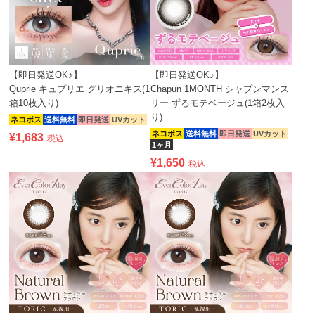
【即日発送OK♪】
【即日発送OK♪】
Quprie キュプリエ グリオニキス(1
Chapun 1MONTH シャプンマンス
箱10枚入り)
リー ずるモテベージュ(1箱2枚入
り)
ネコポス
送料無料
即日発送
UVカット
ネコポス
送料無料
即日発送
UVカット
¥
1,683
税込
1ヶ月
¥
1,650
税込